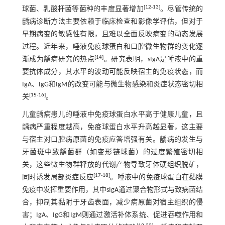
[
12
-
13
]
球菌、乳酸杆菌等菌种的丰度显著增加
。尽管传统的
龋病诊断方法主要依赖于临床检查和影像学评估，但对于
早期病变的敏感性有限，且难以全面反映病变的动态发展
过程。近年来，唾液免疫球蛋白和口腔微生物群的变化逐
[
14
]
渐成为龋病研究的热点
。研究表明，sIgA是唾液中的重
要抗体成分，其水平的波动可能反映宿主的免疫状态，而
IgA、IgG和IgM的改变可能与微生物感染和炎症状态密切相
[
15
-
16
]
关
。
儿童龋病患儿的唾液中免疫球蛋白水平高于健康儿童，且
龋病严重程度越高，免疫球蛋白水平升高越显著，这主要
与宿主对口腔病原菌的免疫应答增强有关。龋病的发生与
牙菌斑中致龋菌群（如变形链球菌）的过度繁殖密切相
关，这些微生物群释放的代谢产物导致牙体硬组织脱矿，
[
17
-
18
]
同时诱发局部炎症反应
。唾液中的免疫球蛋白在黏膜
免疫中发挥重要作用，其中sIgA通过聚合物形式与致病菌结
合，抑制其黏附于牙齿表面，减少病原菌对宿主组织的侵
害；IgA、IgG和IgM则通过激活补体系统、促进吞噬作用和