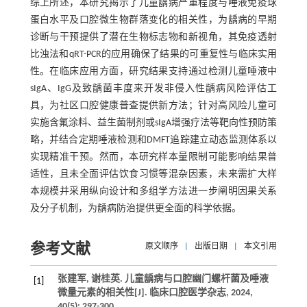
综上所述，本研究揭示了儿童龋病严重程度与唾液免疫球
蛋白水平及口腔微生物群落变化的相关性，为龋病的早期
诊断与干预提供了潜在生物标志物和新视角，其免疫透射
比浊法和qRT-PCR的应用确保了结果的可重复性与临床实用
性。在临床应用方面，研究结果支持通过检测儿童唾液中
sIgA、IgG及致龋菌丰度来开发非侵入性龋病风险评估工
具，为社区口腔健康普查提供新方法；针对高风险儿童可
实施含氟涂料、益生菌制剂或sIgA增强疗法等靶向性预防策
略，并结合定期唾液检测和DMFT追踪建立动态监测体系以
实现精准干预。然而，本研究样本量限制可能影响结果普
适性，且未全面评估饮食习惯等混杂因素，未来需扩大样
本规模并采用纵向设计和多组学方法进一步阐明因果关系
及分子机制，为龋病防治提供更全面的科学依据。
参考文献
原文顺序
|
出版日期
|
本文引用
张建军, 谢桂英. 儿童龋病与口腔幽门螺杆菌及唾液
[1]
微量元素的相关性[J]. 临床口腔医学杂志, 2024,
40(5): 297-300.