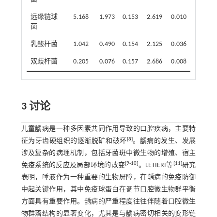
远缘链球
5.168
1.973
0.153
2.619
0.010
菌
乳酸杆菌
1.042
0.490
0.154
2.125
0.036
双歧杆菌
0.205
0.076
0.157
2.686
0.008
3 讨论
儿童龋病是一种多因素共同作用导致的口腔疾病，主要特
[
8
]
征为牙齿硬组织的逐渐脱矿和破坏
。龋病的发生、发展
涉及复杂的病理机制，包括牙菌斑中微生物的增殖、宿主
[
9
-
10
]
[
11
]
免疫系统的反应及局部环境的改变
。LETIERI等
研究
表明，唾液作为一种重要的生物屏障，在龋病的免疫防御
中起关键作用，其中免疫球蛋白在调节口腔微生物群平衡
方面具有重要作用。龋病的严重程度往往伴随着口腔微生
物群落结构的显著变化，尤其是与龋病密切相关的变形链