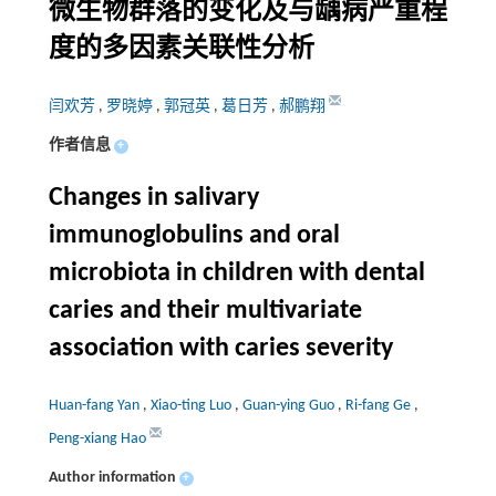
微生物群落的变化及与龋病严重程
度的多因素关联性分析
闫欢芳
,
罗晓婷
,
郭冠英
,
葛日芳
,
郝鹏翔
作者信息
+
Changes in salivary
immunoglobulins and oral
microbiota in children with dental
caries and their multivariate
association with caries severity
Huan-fang Yan
,
Xiao-ting Luo
,
Guan-ying Guo
,
Ri-fang Ge
,
Peng-xiang Hao
Author information
+