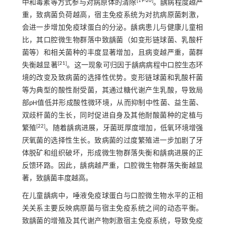
[
19
-
20
]
中和毒素等方式参与对病原体的清除
。龋病程度越严
重，致病菌负荷越高，宿主免疫系统为对抗病原菌刺激，
会进一步增加免疫球蛋白的分泌。龋病患儿与健康儿童相
比，其口腔微生物群落中致龋菌（如变形链球菌、乳酸杆
菌等）和相关菌种的丰度显著增加，且病变越严重，菌群
[
21
]
失衡越显著
。这一现象可归因于龋病病程中口腔生态环
境的改变及致病菌的选择性优势。变形链球菌和乳酸杆菌
等为典型的酸性耐受菌，其通过糖代谢产生乳酸，导致局
部pH值低并形成酸性微环境，从而抑制中性菌、益生菌、
双歧杆菌的生长，同时促进自身及其他耐酸菌种的定植与
[
22
]
繁殖
。随着龋病进展，牙菌斑厚度增加，低氧环境增强
厌氧菌的选择性生长。致病菌的过度繁殖进一步加剧了牙
体脱矿和组织破坏，形成微生物群落失衡和龋病进展的正
反馈环路。因此，龋病越严重，口腔微生物群落失衡越显
著，致龋菌丰度越高。
在儿童龋病中，唾液免疫球蛋白与口腔微生物水平的正相
关关系主要反映病原菌与宿主免疫系统之间的动态平衡。
致龋菌的增殖及其代谢产物刺激宿主免疫系统，导致免疫