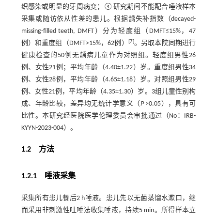
织感染或明显的牙周病变；④研究期间不能配合唾液样本
采集或随访依从性差的患儿。根据龋失补指数（decayed-
missing-filled teeth, DMFT）分为轻度组（DMFT≤15%，47
[
7
]
例）和重度组（DMFT>15%，62例）
。另取本院同期进行
健康检查的50例无龋病儿童作为对照组。轻度组男性26
例、女性21例；平均年龄（4.40±1.22）岁。重度组男性34
例、女性28例，平均年龄（4.65±1.18）岁。对照组男性29
例、女性21例，平均年龄（4.35±1.30）岁。3组儿童性别构
成、年龄比较，差异均无统计学意义（
P
>0.05），具有可
比性。本研究经医院医学伦理委员会审批通过（No：IRB-
KYYN-2023-004）。
1.2 方法
1.2.1 唾液采集
采集所有患儿餐后2 h唾液。患儿先以无菌蒸馏水漱口，继
而采用非刺激性吐唾法收集唾液，持续5 min。所得样本立