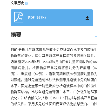
文章历史
+
PDF (657K)
摘要
目的
分析儿童龋病患儿唾液中免疫球蛋白水平及口腔微生
物群落的变化，探讨其与龋病严重程度的多因素关联性。
方法
选取2023年5月—2024年5月山西省儿童医院收治的109
例龋病患儿。根据龋病严重程度将患儿分为轻度组（47
例）、重度组（62例），选取同期该院50例健康儿童作为
对照组。通过免疫透射比浊法检测患儿唾液中免疫球蛋白
水平，荧光定量聚合酶链反应分析唾液样本中的口腔微生
物群落结构。比较各组免疫球蛋白水平、口腔微生物群落
变化，并结合龋失补指数（DMFT）评估其与龋病严重程度
的相关性。采用多元线性回归模型评估免疫球蛋白、口腔