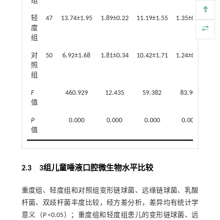
组
轻
47
13.74±1.95
1.89±0.22
11.19±1.55
1.35±0.20
度
组
对
50
6.92±1.68
1.81±0.34
10.42±1.71
1.24±0.41
照
组
F
460.929
12.435
59.382
83.909
值
P
0.000
0.000
0.000
0.000
值
2.3 3组儿童唾液口腔微生物水平比较
重度组、轻度组和对照组变形链球菌、远缘链球菌、乳酸
杆菌、双歧杆菌丰度比较，经方差分析，差异均有统计学
意义（
P
<0.05）；重度组和轻度组患儿的变形链球菌、远