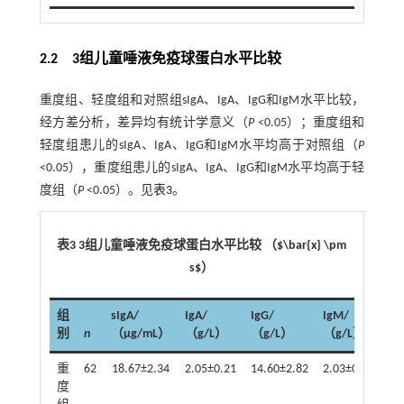
2.2 3组儿童唾液免疫球蛋白水平比较
重度组、轻度组和对照组sIgA、IgA、IgG和IgM水平比较，
经方差分析，差异均有统计学意义（
P
<0.05）；重度组和
轻度组患儿的sIgA、IgA、IgG和IgM水平均高于对照组（
P
<0.05），重度组患儿的sIgA、IgA、IgG和IgM水平均高于轻
度组（
P
<0.05）。见
表3
。
表3 3组儿童唾液免疫球蛋白水平比较 （$\bar{x} \pm
s$）
组
sIgA/
IgA/
IgG/
IgM/
别
n
（μg/mL）
（g/L）
（g/L）
（g/L）
重
62
18.67±2.34
2.05±0.21
14.60±2.82
2.03±0.39
度