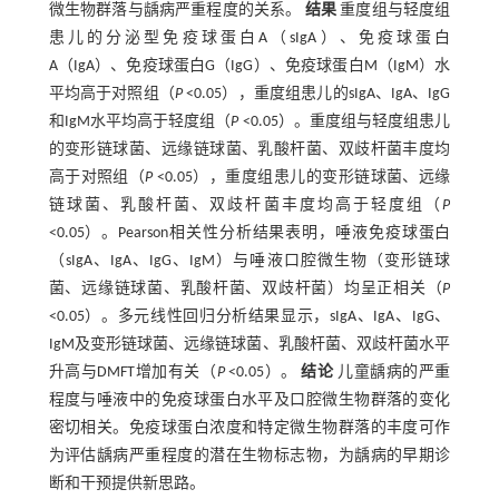
微生物群落与龋病严重程度的关系。
结果
重度组与轻度组
患儿的分泌型免疫球蛋白A（sIgA）、免疫球蛋白
A（IgA）、免疫球蛋白G（IgG）、免疫球蛋白M（IgM）水
平均高于对照组（
P
<0.05），重度组患儿的sIgA、IgA、IgG
和IgM水平均高于轻度组（
P
<0.05）。重度组与轻度组患儿
的变形链球菌、远缘链球菌、乳酸杆菌、双歧杆菌丰度均
高于对照组（
P
<0.05），重度组患儿的变形链球菌、远缘
链球菌、乳酸杆菌、双歧杆菌丰度均高于轻度组（
P
<0.05）。Pearson相关性分析结果表明，唾液免疫球蛋白
（sIgA、IgA、IgG、IgM）与唾液口腔微生物（变形链球
菌、远缘链球菌、乳酸杆菌、双歧杆菌）均呈正相关（
P
<0.05）。多元线性回归分析结果显示，sIgA、IgA、IgG、
IgM及变形链球菌、远缘链球菌、乳酸杆菌、双歧杆菌水平
升高与DMFT增加有关（
P
<0.05）。
结论
儿童龋病的严重
程度与唾液中的免疫球蛋白水平及口腔微生物群落的变化
密切相关。免疫球蛋白浓度和特定微生物群落的丰度可作
为评估龋病严重程度的潜在生物标志物，为龋病的早期诊
断和干预提供新思路。