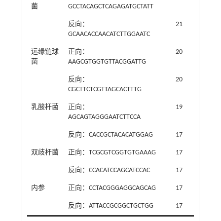
菌
GCCTACAGCTCAGAGATGCTATT
反向：
21
GCAACACCAACATCTTGGAATC
远缘链球
正向：
20
菌
AAGCGTGGTGTTACGGATTG
反向：
20
CGCTTCTCGTTAGCACTTTG
乳酸杆菌
正向：
19
AGCAGTAGGGAATCTTCCA
反向：CACCGCTACACATGGAG
17
双歧杆菌
正向：TCGCGTCGGTGTGAAAG
17
反向：CCACATCCAGCATCCAC
17
内参
正向：CCTACGGGAGGCAGCAG
17
反向：ATTACCGCGGCTGCTGG
17