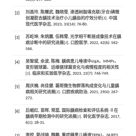
刘昌玲, 陈耀武, 魏晓莹, 渗透树脂填充联(牙合)碘微
[2]
创凝胶去龋技术治疗小儿龋齿的疗效分析[J]. 中国
现代医学杂志, 2023, 33(14): 76-80.
苏屹坤, 朱炳震, 伍韩雪, 光学相干断层成像技术在龋
[3]
病诊断中的研究进展[J]. 口腔医学, 2022, 42(6): 562-
566.
吴智斌, 余波, 陈梅. 龋病患儿唾液中sIgA、MMPs、
[4]
变形链球菌、远缘链球菌变化与病情程度的相关性
[J]. 临床和实验医学杂志, 2023, 22(7): 746-749.
周庆楠, 尚佳健. 菌斑微生物群落构成变化与儿童龋
[5]
病相关研究进展[J]. 口腔疾病防治, 2021, 29(4): 267-
272.
后岷红, 苗晖, 常蕊, 国际龋病检查和评估系统-Ⅱ在
[6]
龋病早期检测中的研究进展[J]. 转化医学杂志, 2017,
6(1): 28-31.
李姣, 郭战坤, 魏鹏, 重症龋患儿唾液TRPA1、NLRP3