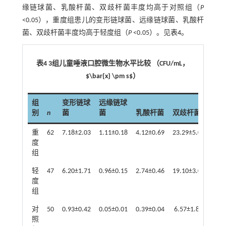
缘链球菌、乳酸杆菌、双歧杆菌丰度均高于对照组（
P
<0.05），重度组患儿的变形链球菌、远缘链球菌、乳酸杆
菌、双歧杆菌丰度均高于轻度组（
P
<0.05）。见
表4
。
表4 3组儿童唾液口腔微生物水平比较 （CFU/mL，
$\bar{x} \pm s$）
组
变形链球
远缘链球
别
n
菌
菌
乳酸杆菌
双歧杆菌
重
62
7.18±2.03
1.11±0.18
4.12±0.69
23.29±5.01
度
组
轻
47
6.20±1.71
0.96±0.15
2.74±0.46
19.10±3.03
度
组
对
50
0.93±0.42
0.05±0.01
0.39±0.04
6.57±1.88
照