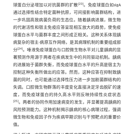
[
23
]
球蛋白分泌增加以对抗菌群的扩散
。免疫球蛋白如sIgA
通过选择性结合特定菌种抗原，可间接影响菌群结构，进
一步巩固高致病菌负荷的生态位。随着龋病进展，微生物
的代谢活性和宿主免疫应答呈现相互放大的趋势，使免疫
球蛋白水平与菌群丰度之间形成正相关。这种关系体现龋
病复杂的宿主-病原互作网络，是其病理机制的重要组成部
[
24
]
分
。唾液免疫球蛋白与口腔微生物水平对儿童龋病的显
著预测作用源于两者在疾病发生中的共同驱动机制。龋病
的进展始于菌群失衡，而免疫球蛋白水平的升高是宿主为
控制这种失衡所做出的应答。然而，这种应答在抑制致龋
菌的同时，也可能通过选择性压力进一步加剧菌群结构的
失调。口腔微生物群落的丰度变化直接决定牙齿脱矿的速
度，而免疫球蛋白的持久高水平则反映持续性炎症状态
[
25
]
。两者的协同作用加速病变的发生，并显著提高龋病的
风险预测能力。这种机制揭示龋病的核心病理过程，强调
微生物和免疫因子作为疾病早期识别与干预靶点的重要价
值。