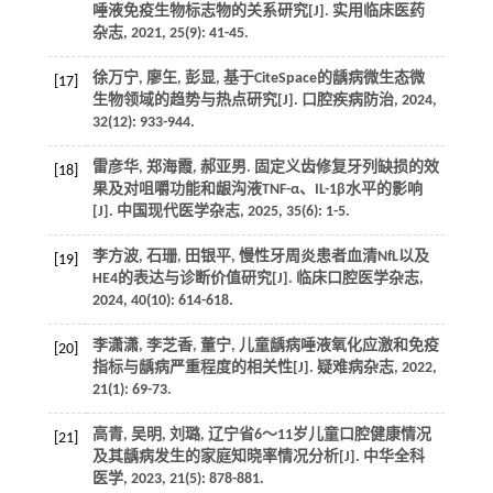
唾液免疫生物标志物的关系研究[J]. 实用临床医药
杂志, 2021, 25(9): 41-45.
徐万宁, 廖玍, 彭显, 基于CiteSpace的龋病微生态微
[17]
生物领域的趋势与热点研究[J]. 口腔疾病防治, 2024,
32(12): 933-944.
雷彦华, 郑海霞, 郝亚男. 固定义齿修复牙列缺损的效
[18]
果及对咀嚼功能和龈沟液TNF-α、IL-1β水平的影响
[J]. 中国现代医学杂志, 2025, 35(6): 1-5.
李方波, 石珊, 田银平, 慢性牙周炎患者血清NfL以及
[19]
HE4的表达与诊断价值研究[J]. 临床口腔医学杂志,
2024, 40(10): 614-618.
李潇潇, 李芝香, 董宁, 儿童龋病唾液氧化应激和免疫
[20]
指标与龋病严重程度的相关性[J]. 疑难病杂志, 2022,
21(1): 69-73.
高青, 吴明, 刘璐, 辽宁省6～11岁儿童口腔健康情况
[21]
及其龋病发生的家庭知晓率情况分析[J]. 中华全科
医学, 2023, 21(5): 878-881.