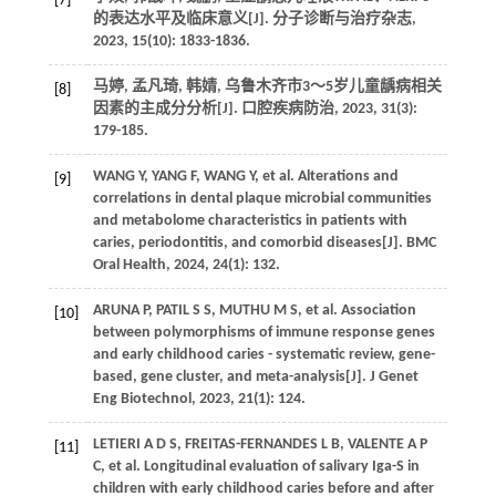
[7]
的表达水平及临床意义[J]. 分子诊断与治疗杂志,
2023, 15(10): 1833-1836.
马婷, 孟凡琦, 韩婧, 乌鲁木齐市3～5岁儿童龋病相关
[8]
因素的主成分分析[J]. 口腔疾病防治, 2023, 31(3):
179-185.
WANG Y, YANG F, WANG Y, et al. Alterations and
[9]
correlations in dental plaque microbial communities
and metabolome characteristics in patients with
caries, periodontitis, and comorbid diseases[J]. BMC
Oral Health, 2024, 24(1): 132.
ARUNA P, PATIL S S, MUTHU M S, et al. Association
[10]
between polymorphisms of immune response genes
and early childhood caries - systematic review, gene-
based, gene cluster, and meta-analysis[J]. J Genet
Eng Biotechnol, 2023, 21(1): 124.
LETIERI A D S, FREITAS-FERNANDES L B, VALENTE A P
[11]
C, et al. Longitudinal evaluation of salivary Iga-S in
children with early childhood caries before and after