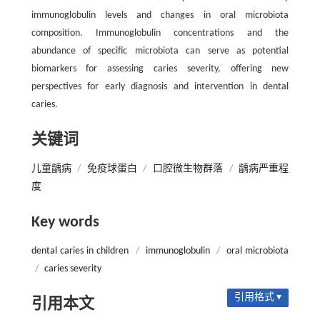
immunoglobulin levels and changes in oral microbiota
composition. Immunoglobulin concentrations and the
abundance of specific microbiota can serve as potential
biomarkers for assessing caries severity, offering new
perspectives for early diagnosis and intervention in dental
caries.
关键词
儿童龋病
/
免疫球蛋白
/
口腔微生物群落
/
龋病严重程
度
Key words
dental caries in children
/
immunoglobulin
/
oral microbiota
/
caries severity
引用格式 ▾
引用本文