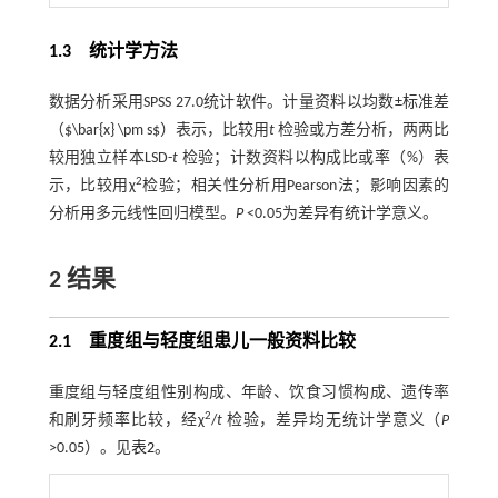
1.3 统计学方法
数据分析采用SPSS 27.0统计软件。计量资料以均数±标准差
（$\bar{x} \pm s$）表示，比较用
t
检验或方差分析，两两比
较用独立样本LSD-
t
检验；计数资料以构成比或率（%）表
2
示，比较用χ
检验；相关性分析用Pearson法；影响因素的
分析用多元线性回归模型。
P
<0.05为差异有统计学意义。
2 结果
2.1 重度组与轻度组患儿一般资料比较
重度组与轻度组性别构成、年龄、饮食习惯构成、遗传率
2
和刷牙频率比较，经χ
/
t
检验，差异均无统计学意义（
P
>0.05）。见
表2
。