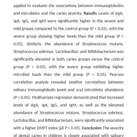
applied to evaluate the associations between immunoglobulins
and microbiota and the caries severity.
Results
Levels of sIgA,
IgA, IgG, and IgM were significantly higher in the severe and
mild groups compared to the control group (
P
< 0.05), with the
severe group showing higher levels than the mild group (
P
<
0.05). Similarly, the abundance of Streptococcus mutans,
Streptococcus sobrinus, Lactobacillus, and Bifidobacterium was
significantly elevated in both caries groups versus the control
group (
P
< 0.05), with the severe group exhibiting higher
microbial loads than the mild group (
P
< 0.05). Pearson
correlation analysis revealed positive correlations between
salivary immunoglobulin levels and oral microbiota abundance
(
P
< 0.05). Multivariate regression demonstrated that increased
levels of sIgA, IgA, IgG, and IgM, as well as the elevated
abundance of Streptococcus mutans, Streptococcus sobrinus,
Lactobacillus, and Bifidobacterium, were significantly associated
with a higher DMFT index (all
P
< 0.05).
Conclusion
The severity
of dental caries in children is closely associated with salivary