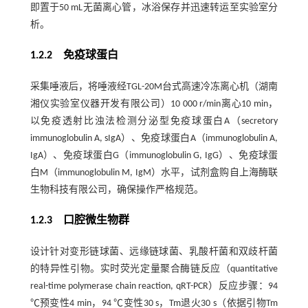
即置于50 mL无菌离心管，冰浴保存并迅速转运至实验室分
析。
1.2.2 免疫球蛋白
采集唾液后，将唾液经TGL-20M台式高速冷冻离心机（湖南
湘仪实验室仪器开发有限公司）10 000 r/min离心10 min，
以免疫透射比浊法检测分泌型免疫球蛋白A（secretory
immunoglobulin A, sIgA）、免疫球蛋白A（immunoglobulin A,
IgA）、免疫球蛋白G（immunoglobulin G, IgG）、免疫球蛋
白M（immunoglobulin M, IgM）水平，试剂盒购自上海酶联
生物科技有限公司，确保操作严格规范。
1.2.3 口腔微生物群
设计针对变形链球菌、远缘链球菌、乳酸杆菌和双歧杆菌
的特异性引物。实时荧光定量聚合酶链反应（quantitative
real-time polymerase chain reaction, qRT-PCR）反应步骤：94
℃预变性4 min，94 ℃变性30 s，Tm退火30 s（依据引物Tm