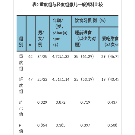
表2 重度组与轻度组患儿一般资料比较
年龄/
饮食习惯 例（%）
（岁，
男/
$\bar{x}
睡前进食
组
女/
\pm
（以少为对
爱吃甜食
遗
别
n
例
s$）
照）
（≥3次/d）
（
重
62
34/28
4.72±1.32
38（61.29）
29（46.77）
41
度
组
轻
47
25/22
4.51±1.14
25（53.19）
19（40.43）
30
度
组
2
χ
0.029
0.872
0.719
0.437
/
t
值
P
0.864
0.385
0.397
0.508
值