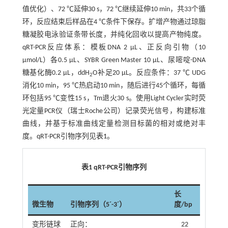
值优化）、72 ℃延伸30 s，72 ℃继续延伸10 min，共33个循
环，反应结束后样品在4 ℃条件下保存。扩增产物通过琼脂
糖凝胶电泳验证条带长度，并纯化回收以提高产物纯度。
qRT-PCR反应体系：模板DNA 2 μL、正反向引物（10
μmol/L）各0.5 μL、SYBR Green Master 10 μL、尿嘧啶-DNA
糖基化酶0.2 μL，ddH
O补足20 μL。反应条件：37 ℃ UDG
2
消化10 min，95 ℃热启动10 min，随后进行45个循环，每循
环包括95 ℃变性15 s，Tm退火30 s。使用Light Cycler实时荧
光定量PCR仪（瑞士Roche公司）记录荧光信号，构建标准
曲线，并基于标准曲线定量检测目标菌的相对或绝对丰
度。qRT-PCR引物序列见
表1
。
表1 qRT-PCR引物序列
长
微生物
引物序列（5´-3´）
度/bp
变形链球
正向：
22