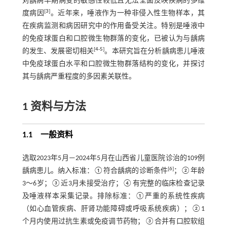
对龋病早期病变的敏感性较低且无法全面反映疾病的多维
[
3
]
度病因
。近年来，唾液作为一种非侵入性生物样本，其
在疾病监测和病因研究中的作用备受关注。特别是唾液中
的免疫球蛋白和口腔微生物群落的变化，已被认为与龋病
[
4
-
5
]
的发生、发展密切相关
。本研究旨在分析龋病患儿唾液
中免疫球蛋白水平和口腔微生物群落结构的变化，并探讨
其与龋病严重程度的多因素关联性。
1 资料与方法
1.1 一般资料
选取2023年5月—2024年5月在山西省儿童医院诊治的109例
[
6
]
龋病患儿。纳入标准：①符合龋病的诊断条件
；②年龄
3～6岁；③近3月未接受治疗；④有完整的临床检查记录
及唾液样本采集记录。排除标准：①严重的系统性疾病
（如心血管疾病、肝肾功能障碍或呼吸系统疾病）；②1
个月内使用过抗生素或免疫调节药物；③合并有口腔软组