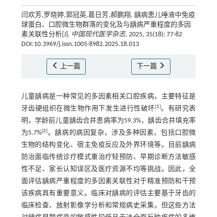
闫欢芳,罗晓婷,郭冠英,葛日芳,郝鹏翔. 龋病患儿唾液中免疫
球蛋白、口腔微生物群落的变化及与龋病严重程度的多因
素关联性分析[J].
中国现代医学杂志
, 2025, 35(18): 77-82
DOI:10.3969/j.issn.1005-8982.2025.18.013
上一篇
下一篇
儿童龋病是一种常见的多因素相关口腔疾病，主要特征是
[
1
]
牙齿硬组织在微生物作用下发生进行性破坏
。有研究表
明，学龄前儿童龋齿合并患病率为59.3%，龋齿合并填充率
[
2
]
为5.7%
。龋病的病因复杂，涉及多种因素，包括口腔微
生物的结构变化、宿主免疫反应及外界环境等。目前龋病
防治面临传统诊疗模式重治疗轻预防、早期诊断方法敏感
性不足、家长认知误区及医疗资源不均等挑战。因此，全
面评估龋病严重程度的多因素关联性对于精准预防和干预
该疾病具有重要意义。临床对龋病的评估主要基于牙齿的
临床检查、放射影像学分析和常规病史采集，但这些方法