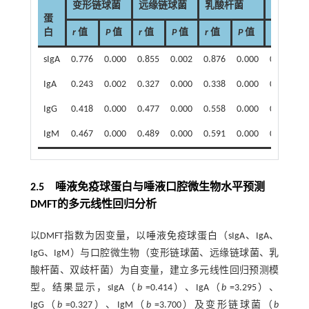
变形链球菌
远缘链球菌
乳酸杆菌
双歧杆
蛋
白
r
值
P
值
r
值
P
值
r
值
P
值
r
值
P
sIgA
0.776
0.000
0.855
0.002
0.876
0.000
0.811
0
IgA
0.243
0.002
0.327
0.000
0.338
0.000
0.296
0
IgG
0.418
0.000
0.477
0.000
0.558
0.000
0.492
0
IgM
0.467
0.000
0.489
0.000
0.591
0.000
0.466
0
2.5 唾液免疫球蛋白与唾液口腔微生物水平预测
DMFT的多元线性回归分析
以DMFT指数为因变量，以唾液免疫球蛋白（sIgA、IgA、
IgG、IgM）与口腔微生物（变形链球菌、远缘链球菌、乳
酸杆菌、双歧杆菌）为自变量，建立多元线性回归预测模
型。结果显示，sIgA（
b
=0.414）、IgA（
b
=3.295）、
IgG（
b
=0.327）、IgM（
b
=3.700）及变形链球菌（
b