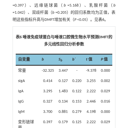
=0.397）、远缘链球菌（
b
=5.168）、乳酸杆菌（
b
=1.042）、双歧杆菌（
b
=0.205）的回归系数均为正值，表
明这些指标升高与DMFT增加有关（
P
<0.05）。见
表6
。
表6 唾液免疫球蛋白与唾液口腔微生物水平预测DMFT的
多元线性回归分析参数
自变量
b
S
b´
t
值
P
值
b
常量
-32.325
3.447
-
-9.378
0.000
sIgA
0.414
0.127
0.220
3.255
0.002
IgA
3.295
1.483
0.122
2.222
0.029
IgG
0.327
0.134
0.153
2.446
0.016
IgM
3.700
0.881
0.279
4.198
0.000
变形链球
0.397
0.179
0.125
2.222
0.029
菌