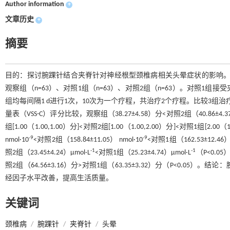
Author information
+
文章历史
+
摘要
目的：探讨腕踝针结合夹脊针对神经根型颈椎病相关头晕症状的影响。
观察组（n=63）、对照1组（n=63）、对照2组（n=63）。对照
组均每间隔1 d进行1次，10次为一个疗程，共治疗2个疗程。比较3
量表（VSS-C）评分比较，观察组（38.27±4.58）分<对照2组（40.86±
组[1.00（1.00,1.00）分]<对照2组[1.00（1.00,2.00）分]<对照1组[2.0
-9
-9
nmol·10
<对照2组（158.84±11.05） nmol·10
<对照1组（162.53±12.46） 
-1
-1
照2组（23.45±4.24）μmol·L
<对照1组（25.23±4.74）μmol·L
（P<0.0
照2组（64.56±3.16）分>对照1组（63.35±3.32）分（P<0
经因子水平改善，提高生活质量。
关键词
颈椎病
/
腕踝针
/
夹脊针
/
头晕