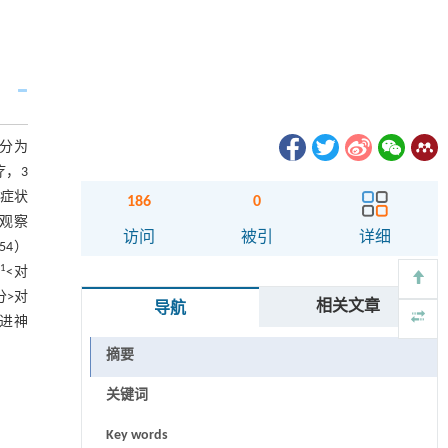
分为
疗，3
晕症状
186
0
，观察
访问
被引
详细
.54）
-1
<对
分>对
相关文章
导航
促进神
摘要
关键词
Key words