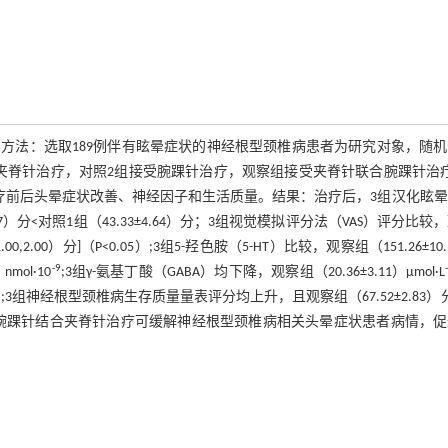
方法：选取189例伴有眩晕症状的神经根型颈椎病患者为研究对象，随机
1组接受夹脊针治疗，对照2组接受腕踝针治疗，观察组接受夹脊针联合腕踝针治
组治疗前后头晕症状改善、神经因子和生活质量。结果：治疗后，3组汉化眩
4.37）分<对照1组（43.33±4.64）分；3组视觉模拟评分法（VAS）评分比较
0（1.00,2.00）分]（P<0.05）;3组5-羟色胺（5-HT）比较，观察组（151.26±10
-9
nmol·10
;3组γ-氨基丁酸（GABA）均下降，观察组（20.36±3.11）μmol·L
5）;3组神经根型颈椎病生存质量量表评分均上升，且观察组（67.52±2.83）
.05）。结论：腕踝针结合夹脊针治疗可缓解神经根型颈椎病相关头晕症状患者病情，