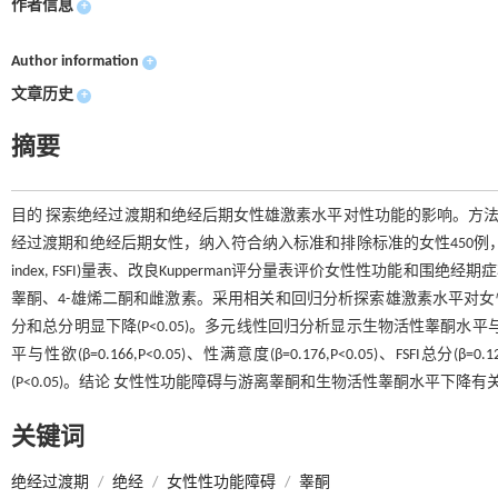
作者信息
+
Author information
+
文章历史
+
摘要
目的 探索绝经过渡期和绝经后期女性雄激素水平对性功能的影响。方法 募
经过渡期和绝经后期女性，纳入符合纳入标准和排除标准的女性450例，收集人口统
index, FSFI)量表、改良Kupperman评分量表评价女性性功
睾酮、4-雄烯二酮和雌激素。采用相关和回归分析探索雄激素水平对女性
分和总分明显下降(P<0.05)。多元线性回归分析显示生物活性睾酮水平与性唤起得分(β
平与性欲(β=0.166,P<0.05)、性满意度(β=0.176,P<0.05)、FSFI总
(P<0.05)。结论 女性性功能障碍与游离睾酮和生物活性睾酮水平下降
关键词
绝经过渡期
/
绝经
/
女性性功能障碍
/
睾酮