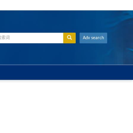
Adv search