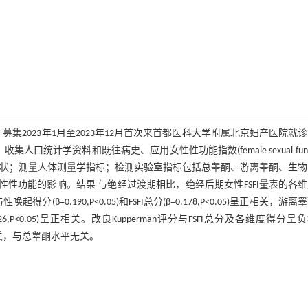
集2023年1月至2023年12月首次来首都医科大学附属北京妇产医院就
计学资料和既往病史、应用女性性功能指数(female sexual funct
能和围绝经期症状；测量人体测量学指标；检测实验室指标包括总睾酮、游离睾酮、生
性功能的影响。结果 与绝经过渡期相比，绝经后期女性FSFI量表的各
=0.190,P<0.05)和FSFI总分(β=0.178,P<0.05)呈正相关，游离
分(β=0.126,P<0.05)呈正相关。改良Kupperman评分与FSFI总分及各维度得分呈
有关，与总睾酮水平无关。