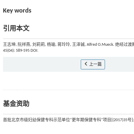
Key words
引用本文
王志坤, 阮祥燕, 刘莉莉, 杨瑜, 蒋玲玲, 王泽铖, Alfred O.Mueck
45(04): 589-595 DOI:
上一篇
基金资助
首批北京市级妇幼保健专科示范单位“更年期保健专科”项目[(2017)35号]; 