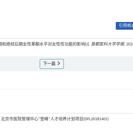
引用格式
. 绝经过渡期和绝经后期女性睾酮水平对女性性功能的影响[J].
首都医科大学学报
, 202
下一篇
北京市医院管理中心“登峰”人才培养计划项目(DFL20181401)