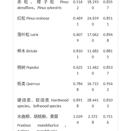
赤松、樟子松
Pinus
0.516
18.293
0.835
densiflora
，
Pinus sylvestris
2
0
7
红松
Pinus resinosa
0.469
24.659
0.851
1
0
1
落叶松
Larix
0.607
17.062
0.894
9
0
8
桦木
Betula
0.810
11.682
0.881
1
0
5
杨树
Populus
0.625
11.462
0.853
1
0
7
栎类
Quercus
0.784
16.715
0.954
8
0
2
硬阔类、软阔类 Hardwood
0.891
28.441
0.810
species，Softwood species
8
0
3
水曲柳、胡桃楸、黄檗
1.039
2.372
0.751
4
8
6
Fraxinus mandshurica
，