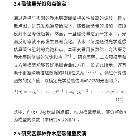
2.4 碳储量光饱和点确定
通过选择与实测的乔木层碳储量相关性最高的波段，建立
散点图，研究发现通常情况下，随着碳储量的增加，波段
反射率呈降低趋势。然而，一旦碳储量达到一定水平，光
谱反射率就不再发生显著变化。该水平值是通过光学遥感
估算碳储量时的光饱和点。本研究采用参数估计方法探寻
［
21
］
乔木层碳储量的光饱和点
。研究表明，二次项模型和
立方项模型能够较好地拟合曲线方程，如
式11
所示，这有
［
21
-
22
］
助于更准确地描述数据的非线性关系
。通过计算该
函数的拐点值，以确定光学遥感估测ABGCS的光饱和点。
−
1
−
2
2
(
)
=
+
+
+
⋯
+
+
+
n
n
n
f
g
x
g
x
g
x
g
x
g
x
g
x
−
1
−
2
0
2
1
n
n
n
f
(
g
)
=
x
n
g
n
+
x
n
-
1
g
n
-
1
+
x
n
-
2
g
n
-
2
+
⋯
+
x
2
g
2
+
x
1
g
+
x
0
(
a
n
≠
0
)
（11）
式中：
f
（
g
）为
g
模型拐点值；
x
为模型参数；非负整数
n
g
x
n
n
n
为模型的次数（本研究
n
取2和3）。
n
2.5 研究区森林乔木层碳储量反演