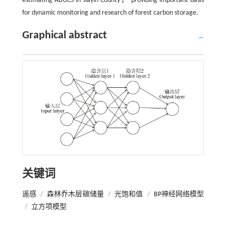
estimating ABGCS in Jiayin County， providing important basis
for dynamic monitoring and research of forest carbon storage.
Graphical abstract
关键词
遥感
/
森林乔木层碳储量
/
光饱和值
/
BP神经网络模型
/
立方项模型