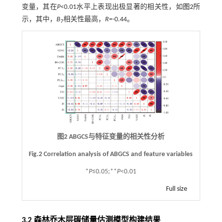
变量，其在
P
<0.01水平上表现出极显著的相关性，如
图2
所
示，其中，
B
相关性最高，
R
=-0.44。
7
图2 ABGCS与特征变量的相关性分析
Fig.2 Correlation analysis of ABGCS and feature variables
*
P
≤0.05;**
P
<0.01
Full size
3.2 森林乔木层碳储量估测模型构建结果