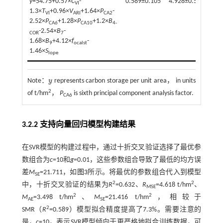
y
=54.75+0.57×
C
-
0.589±0.105
4.928±0.559
3.8
VI
1.3×
T
+0.96×
V
+1.64×
P
-
VI
ARI
CA2
2.52×
P
+1.28×
P
+1.2×
B
CA6
CA10
4-
-2.54×
B
-
COR
7
1.68×
B
+4.12×
f
-
9
ocalst
1.46×
S
lope
Note：
y
represents carbon storage per unit area， in units
y
2
of t/hm
，
P
is sixth principal component analysis factor.
CA6
3.2.2 支持向量回归模型构建结果
在SVR模型的构建过程中，通过十折交叉验证选择了最优参
数组合为
c
=10和
g
=0.01，这些参数组合导致了最低的均方误
差
M
=21.711，如
图3
所示。将最优的参数组合代入到模型
SE
2
2
中，十折交叉验证的结果为
R
=0.632、
R
=4.618 t/hm
、
MSE
2
2
M
=3.498 t/hm
、
M
=21.416 t/hm
，相较于
AE
SE
2
SMR（
R
=0.589）模型拟合精度提高了7.3%。需要注意的
是，
c
=10，表示SVR模型倾向于更严格地拟合训练数据，可