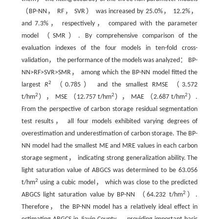
（BP-NN， RF， SVR） was increased by 25.0%， 12.2%，
and 7.3%， respectively， compared with the parameter
model （SMR）. By comprehensive comparison of the
evaluation indexes of the four models in ten-fold cross-
validation， the performance of the models was analyzed： BP-
NN>RF>SVR>SMR， among which the BP-NN model fitted the
2
largest
R
（0.785） and the smallest RMSE （3.572
2
2
2
t/hm
）， MSE （12.757 t/hm
）， MAE （2.687 t/hm
）.
From the perspective of carbon storage residual segmentation
test results， all four models exhibited varying degrees of
overestimation and underestimation of carbon storage. The BP-
NN model had the smallest ME and MRE values in each carbon
storage segment， indicating strong generalization ability. The
light saturation value of ABGCS was determined to be 63.056
2
t/hm
using a cubic model， which was close to the predicted
2
ABGCS light saturation value by BP-NN （64.232 t/hm
）.
Therefore， the BP-NN model has a relatively ideal effect in