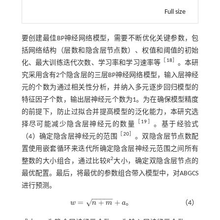
Full size
要创建最佳BP神经网络模型，需要不断优化关键参数，包
括网络结构（层数和隐含层节点数）、权值和阈值的初始
［
18
］
化、最大训练迭代次数、学习率和学习速率等
。本研
究采用含有2个隐含层的三层BP神经网络模型，输入层神经
元的个数为通过相关性分析，并纳入多元逐步回归模型的
特征因子个数，输出层神经元个数为1。为在确保模型精度
的前提下，防止过拟合并提高模型的泛化能力，本研究选
［
19
］
择尽可能减少隐含层神经元的数量
。基于经验
式
［
20
］
（4）
确定隐含层神经元的范围
。双隐含层节点数配
置使用嵌套循环来迭代所确定隐含层神经元范围之间所有
2
整数的大小组合，通过比较
R
大小，确定双隐含层节点的
最优配置。最后，将最优的参数组合带入模型中，对ABGCS
进行预测。
−
−
−
−
−
=
+
+
√
w
n
m
a
。
（4）
w
=
n
+
m
+
a