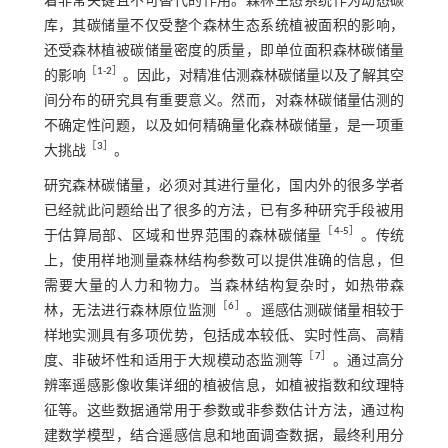
着非常关键且不可替代的作用。森林生态系统作为动态碳
库，其碳储量不仅受整个森林生态系统植被面积的影响，
还受森林植被碳储量密度的质量，即单位面积森林碳储量
［
1
-
2
］
的影响
。因此，对精准估测森林碳储量以及了解其空
间分布的研究具有重要意义。然而，对森林碳储量估测的
不确定性问题，以及如何精确量化森林碳储量，是一项重
［
3
］
大挑战
。
研究森林碳储量，必须对其进行量化，国内外的很多学者
已经就此问题给出了很多的方法，已有多种研究手段被用
［
4
-
5
］
于估算局部、区域和世界范围的森林碳储量
。传统
上，使用样地测量森林结构参数可以提供准确的信息，但
需要大量的人力和物力。当森林结构复杂时，如热带森
［
6
］
林，无法进行森林原位监测
。遥感估测碳储量相较于
样地实测具有多项优势，包括成本较低、实时性高、高精
［
7
］
度、非破坏性和适用于大规模动态监测等
。通过高分
辨率遥感影像收集详细的植被信息，如植被指数和纹理特
征等。这些数据通常用于参数或非参数估计方法，通过构
建数学模型，结合遥感信息和地面调查数据，最终利用分