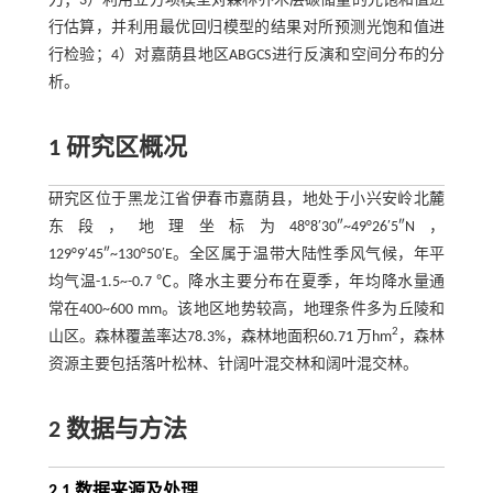
力；3）利用立方项模型对森林乔木层碳储量的光饱和值进
行估算，并利用最优回归模型的结果对所预测光饱和值进
行检验；4）对嘉荫县地区ABGCS进行反演和空间分布的分
析。
1 研究区概况
研究区位于黑龙江省伊春市嘉荫县，地处于小兴安岭北麓
东段，地理坐标为48°8′30″~49°26′5″N，
129°9′45″~130°50′E。全区属于温带大陆性季风气候，年平
均气温-1.5~-0.7 ℃。降水主要分布在夏季，年均降水量通
常在400~600 mm。该地区地势较高，地理条件多为丘陵和
2
山区。森林覆盖率达78.3%，森林地面积60.71 万hm
，森林
资源主要包括落叶松林、针阔叶混交林和阔叶混交林。
2 数据与方法
2.1 数据来源及处理