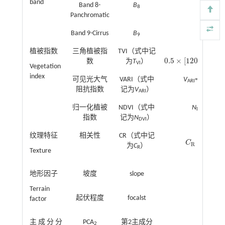
band
Band 8-
B
8
Panchromatic
Band 9-Cirrus
B
9
植被指数
三角植被指
TVI（式中记
0.5
×
[
120
×
(
数
为
T
）
B
0.5
×
[
120
×
(
B
8
-
B
3
)
]
-
20
8
VI
Vegetation
index
(
−
可见光大气
VARI（式中
V
=
B
(
B
3
-
B
4
)
/
(
3
ARI
阻抗指数
记为
V
）
ARI
(
归一化植被
NDVI（式中
N
=
B
(
B
4
-
B
4
DVI
指数
记为
N
）
DVI
−
1
N
纹理特征
相关性
CR（式中记
∑
=
C
P
C
R
=
∑
i
,
j
=
0
N
-
1
R
为
C
）
R
Texture
,
=
0
i
j
地形因子
坡度
slope
Terrain
起伏程度
focalst
factor
主成分分
PCA
第2主成分
2