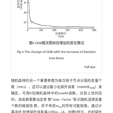
图4 OOB随决策树目增加的变化情况
Fig.4 The change of OOB with the increase of decision
tree items
Full size
随机森林的另一个重要参数为每次用于节点分裂的变量个
数（mtry），这可以通过最小化袋外误差（minMSE
）来
OOB
确定，可用R包随机森林中的tuneRF函数，达到上述的目
的，该函数需要设定参 数“step—Factor”表示随机选择变量
个数的缩放倍 数，并不考虑
m
的所有可能取值。通过计
try
算寻找 到使袋外误差最小的
m
=6，如
图5
所示，此时袋外