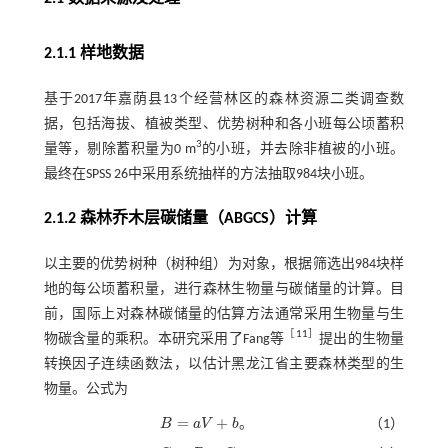
2.1.1 样地数据
基于2017年嘉荫县13个经营林区的森林资源二类调查数
据，包括海拔、植被类型、优势树种和各小班每公顷蓄积
3
量等，剔除蓄积量为0 m
的小班，并去除非植被的小班。
最终在SPSS 26中采用系统抽样的方法抽取984块小班。
2.1.2 森林乔木层碳储量（ABGCS）计算
以主要的优势树种（树种组）为对象，根据筛选出984块样
地的每公顷蓄积量，进行森林生物量与碳储量的计算。目
前，国际上对森林碳储量的估算方法通常采用生物量与生
［
11
］
物碳含量的乘积。本研究采用了Fang等
提出的生物量
转换因子连续函数法，以估计黑龙江省主要森林类型的生
物量。公式为
=
+
B
a
V
b
。
（1）
B
=
a
V
+
b