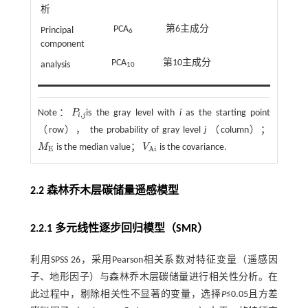
析
PCA
第6主成分
Principal
6
component
PCA
第10主成分
analysis
10
Note：
P
is the gray level with
i
as the starting point
P
i
,
j
,
i
j
（row）， the probability of gray level
j
（column）；
M
is the median value；
V
is the covariance.
M
E
V
A
i
E
A
i
2.2 森林乔木层碳储量遥感模型
2.2.1 多元线性逐步回归模型（SMR）
利用SPSS 26，采用Pearson相关系数对特征变量（遥感因
子、地形因子）与森林乔木层碳储量进行相关性分析。在
此过程中，剔除相关性不显著的变量，选择
P
≤0.05且方差