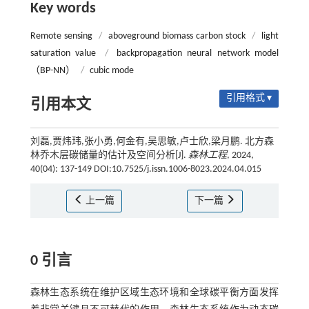
Key words
Remote sensing
/
aboveground biomass carbon stock
/
light
saturation value
/
backpropagation neural network model
（BP-NN）
/
cubic mode
引用格式 ▾
引用本文
刘磊,贾炜玮,张小勇,何金有,吴思敏,卢士欣,梁月鹏. 北方森
林乔木层碳储量的估计及空间分析[J].
森林工程
, 2024,
40(04): 137-149 DOI:10.7525/j.issn.1006-8023.2024.04.015
上一篇
下一篇
0 引言
森林生态系统在维护区域生态环境和全球碳平衡方面发挥