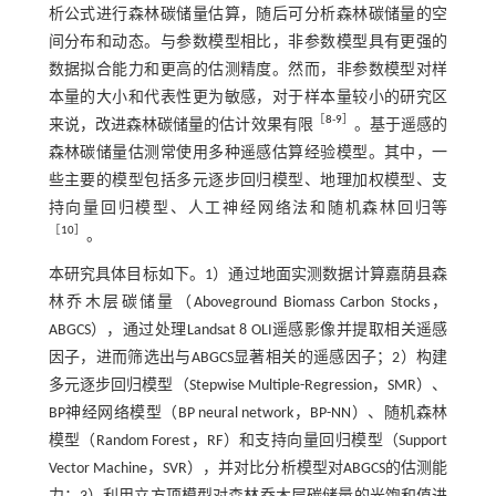
析公式进行森林碳储量估算，随后可分析森林碳储量的空
间分布和动态。与参数模型相比，非参数模型具有更强的
数据拟合能力和更高的估测精度。然而，非参数模型对样
本量的大小和代表性更为敏感，对于样本量较小的研究区
［
8
-
9
］
来说，改进森林碳储量的估计效果有限
。基于遥感的
森林碳储量估测常使用多种遥感估算经验模型。其中，一
些主要的模型包括多元逐步回归模型、地理加权模型、支
持向量回归模型、人工神经网络法和随机森林回归等
［
10
］
。
本研究具体目标如下。1）通过地面实测数据计算嘉荫县森
林乔木层碳储量（Aboveground Biomass Carbon Stocks，
ABGCS），通过处理Landsat 8 OLI遥感影像并提取相关遥感
因子，进而筛选出与ABGCS显著相关的遥感因子；2）构建
多元逐步回归模型（Stepwise Multiple-Regression，SMR）、
BP神经网络模型（BP neural network，BP-NN）、随机森林
模型（Random Forest，RF）和支持向量回归模型（Support
Vector Machine，SVR），并对比分析模型对ABGCS的估测能