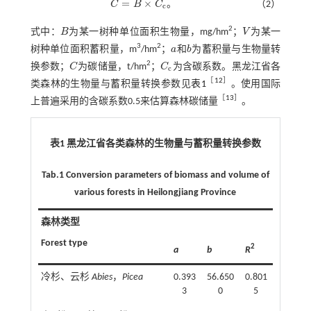
=
×
C
B
C
。
（2）
C
=
B
×
C
c
c
2
式中：
B
为某一树种单位面积生物量，mg/hm
；
V
为某一
B
V
3
2
树种单位面积蓄积量，m
/hm
；
a
和
b
为蓄积量与生物量转
a
b
2
换参数；
C
为碳储量，t/hm
；
C
为含碳系数。黑龙江省各
C
C
c
c
［
12
］
类森林的生物量与蓄积量转换参数见
表1
。使用国际
［
13
］
上普遍采用的含碳系数0.5来估算森林碳储量
。
表1 黑龙江省各类森林的生物量与蓄积量转换参数
Tab.1 Conversion parameters of biomass and volume of
various forests in Heilongjiang Province
森林类型
Forest type
2
a
b
R
冷杉、云杉
Abies
，
Picea
0.393
56.650
0.801
3
0
5