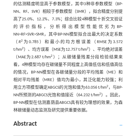
的估测精度明显高于参数模型，其中3种非参数模型（BP-
NN、RF、SVR）相较于参数模型（SMR），拟合精度分别提
高了25.0%、12.2%、7.3%；综合比较4种模型十折交叉验证
的评价指标，分析得出模型性能优劣为BP-
NN>RF>SVR>SMR，其中BP-NN模型拟合出最大的决定系数
2
（
R
为0.785）和最小的均方根误差（RMSE为3.572
2
2
t/hm
）、均方误差（MSE为12.757 t/hm
）、平均绝对误差
2
（MAE为2.687 t/hm
）；从碳储量残差分段检验结果来
看，4种模型均存在碳储量不同程度上高值低估和低值高估
的情况，BP-NN模型在各碳储量分段的平均残差（ME）和
相对平均残差（MRE）值均为最小，其泛化能力较强；利
2
用立方项模型确定ABGCS的光饱和值为63.056 t/hm
，与BP-
2
NN所预测的ABGCS光饱和值接近（64.232 t/hm
）。因此，
BP-NN模型在估测嘉荫县ABGCS具有较为理想的效果，为森
林碳储量动态监测及研究提供重要依据。
Abstract