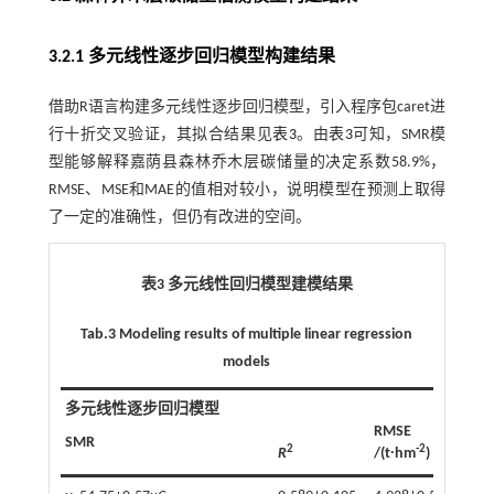
3.2.1 多元线性逐步回归模型构建结果
借助R语言构建多元线性逐步回归模型，引入程序包caret进
行十折交叉验证，其拟合结果见
表3
。由
表3
可知，SMR模
型能够解释嘉荫县森林乔木层碳储量的决定系数58.9%，
RMSE、MSE和MAE的值相对较小，说明模型在预测上取得
了一定的准确性，但仍有改进的空间。
表3 多元线性回归模型建模结果
Tab.3 Modeling results of multiple linear regression
models
多元线性逐步回归模型
RMSE
MAE
SMR
2
-2
2
R
/(t∙hm
)
)