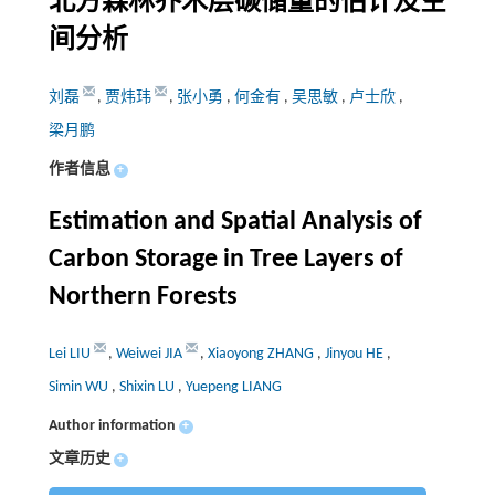
北方森林乔木层碳储量的估计及空
间分析
刘磊
,
贾炜玮
,
张小勇
,
何金有
,
吴思敏
,
卢士欣
,
梁月鹏
作者信息
+
Estimation and Spatial Analysis of
Carbon Storage in Tree Layers of
Northern Forests
Lei LIU
,
Weiwei JIA
,
Xiaoyong ZHANG
,
Jinyou HE
,
Simin WU
,
Shixin LU
,
Yuepeng LIANG
Author information
+
文章历史
+