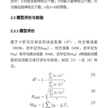
式中：
w
为隐含层神经元个数；
n
为输入层神经元个数；
m
w
n
m
为输出层神经元个数；
a
为1~10的常数。
a
2.3 模型评价与检验
2.3.1 模型评价
2
基于十折交叉验证的决定系数（
R
）、均方根误差
（RMSE，式中记为
R
）、均方误差（MSE，式中记为
MSE
M
）和平均绝对误差（MAE，式中记为
M
）4种指标对模
SE
AE
型的估测能力进行评价与检验，如
式（5）
—
式（8）
所
示。
n
∑
（5）
2
ˆ
−
(
)
y
y
i
i
2
=
1
=
1
−
i
R
。
R
2
=
1
-
∑
i
=
1
n
y
i
-
y
^
i
2
∑
i
=
1
n
y
i
-
y
i
¯
2
n
∑
2
¯
¯
¯
(
−
)
y
y
i
i
=
1
−
−
−
−
−
−
−
−
i
√
n
（6）
∑
2
ˆ
−
(
)
y
y
i
i
=
1
=
i
R
。
R
M
S
E
=
∑
i
=
1
n
y
i
-
y
^
i
2
n
M
S
E
n
n
∑
（7）
2
1
ˆ
=
(
−
)
M
y
y
。
M
S
E
=
1
n
∑
i
=
1
n
y
i
-
y
^
i
2
S
E
i
i
n