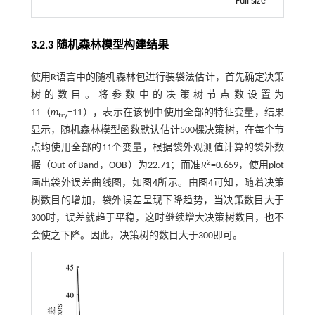
Full size
3.2.3 随机森林模型构建结果
使用R语言中的随机森林包进行装袋法估计，首先确定决策
树的数目。将参数中的决策树节点数设置为
11（
m
=11），表示在该例中使用全部的特征变量，结果
try
显示，随机森林模型函数默认估计500棵决策树，在每个节
点均使用全部的11个变量，根据袋外观测值计算的袋外数
2
据（Out of Band，OOB）为22.71；而准
R
=0.659，使用plot
画出袋外误差曲线图，如
图4
所示。由
图4
可知，随着决策
树数目的增加，袋外误差呈现下降趋势，当决策数目大于
300时，误差就趋于平稳，这时继续增大决策树数目，也不
会使之下降。因此，决策树的数目大于300即可。