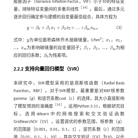
膨胀因子（Variance Inflation Factor，VIF）小于10的特征变
［
14
］
量，排除特征变量间的多重共线性
。最后，通过多元
逐步回归确定参与建模的自变量最佳组合，具体方程为
=
+
+
+
.
.
.
+
y
β
β
x
β
x
β
x
。
（3）
y
=
β
0
+
β
1
x
1
+
β
2
x
2
+
.
.
.
+
β
m
x
m
1
2
m
0
1
2
m
2
式中：
y
为单位面积森林乔木层碳储量，t/hm
；
x
，
x
，
y
x
1
x
2
1
2
…，
x
为影响碳储量的自变量因子；
β
，
β
，…，
β
为相
x
m
β
1
β
2
β
m
m
1
2
m
应的回归系数；
β
为残差项。
β
0
0
2.2.2 支持向量回归模型（SVR）
本研究中，SVR模型采用的是高斯核函数（Radial Basis
Function，RBF）。对于SVR模型，最重要是对RBF核参数
gamma（
g
）和惩罚系数cost（
c
）的选择，其大小直接影响
［
15
］
了模型预测的准确度
。运用Python 3.11，根据研究目
标，选用sklearn中的网格搜索和交叉验证函数
GridSearchCV（CV），设置调优的参数范围，核参数（
g
）
的范围是［0.001，0.01，0.1，1］，惩罚系数（
c
）的范围
是［0.01，0.1，1，10］，其中交叉验证（CV）为10，以此