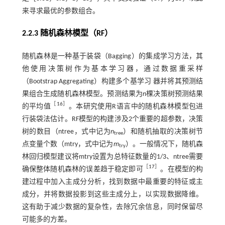
来寻求最优的参数组合。
2.2.3 随机森林模型（RF）
随机森林是一种基于装袋（Bagging）的集成学习方法，其
他使用决策树作为基本学习器，通过数据重采样
（Bootstrap Aggregating）构建多个基学习 器并将其预测结
果组合生成随机森林模型。预测结果为
n
棵决策树预测结果
［
16
］
的平均值
。本研究使用R语言中的随机森林模型包进
行装袋法估计。RF模型的构建涉及2个重要的超参数，决策
树的数目（ntree，式中记为
n
）和随机抽取的决策树节
tree
点变量个数（mtry，式中记为
m
）。一般情况下，随机森
try
林回归模型建议将mtry设置为总特征数量的1/3、ntree需要
［
17
］
确保整体随机森林的误差趋于稳定即可
。在模型的构
建过程中加入主成分分析，找到数据中最重要的特征或主
成分，并将数据投影到这些主成分上，以实现数据降维。
这有助于减少数据的复杂性，去除冗余信息，同时保留尽
可能多的方差。