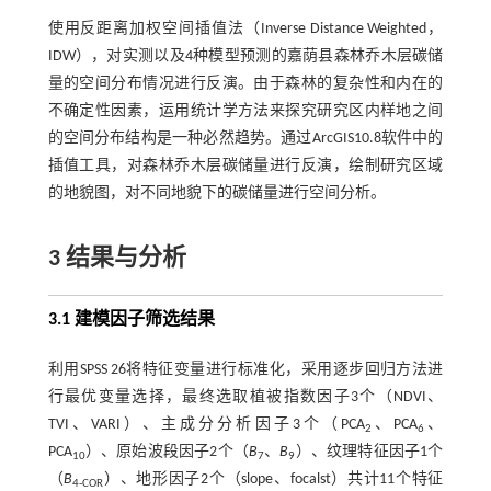
使用反距离加权空间插值法（Inverse Distance Weighted，
IDW），对实测以及4种模型预测的嘉荫县森林乔木层碳储
量的空间分布情况进行反演。由于森林的复杂性和内在的
不确定性因素，运用统计学方法来探究研究区内样地之间
的空间分布结构是一种必然趋势。通过ArcGIS10.8软件中的
插值工具，对森林乔木层碳储量进行反演，绘制研究区域
的地貌图，对不同地貌下的碳储量进行空间分析。
3 结果与分析
3.1 建模因子筛选结果
利用SPSS 26将特征变量进行标准化，采用逐步回归方法进
行最优变量选择，最终选取植被指数因子3个（NDVI、
TVI、VARI）、主成分分析因子3个（PCA
、PCA
、
2
6
PCA
）、原始波段因子2个（
B
、
B
）、纹理特征因子1个
10
7
9
（
B
）、地形因子2个（slope、focalst）共计11个特征
4-COR