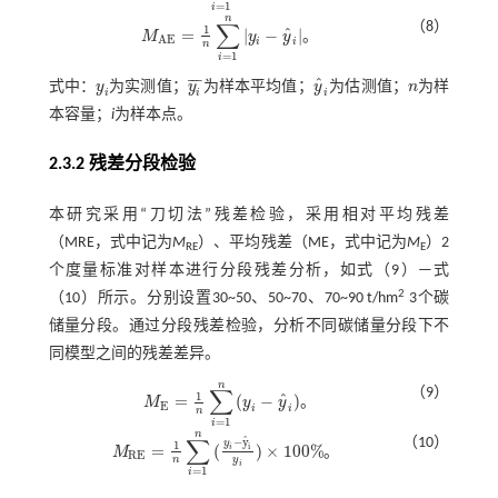
=
1
i
n
∑
（8）
1
ˆ
=
|
−
|
M
y
y
。
M
A
E
=
1
n
∑
i
=
1
n
y
i
-
y
^
i
A
E
i
i
n
=
1
i
ˆ
¯
¯
¯
式中：
y
为实测值；
y
为样本平均值；
y
为估测值；
n
为样
y
i
y
i
¯
y
^
i
n
i
i
i
本容量；
i
为样本点。
2.3.2 残差分段检验
本研究采用“刀切法”残差检验，采用相对平均残差
（MRE，式中记为
M
）、平均残差（ME，式中记为
M
）2
RE
E
个度量标准对样本进行分段残差分析，如
式（9）
—
式
2
（10）
所示。分别设置30~50、50~70、70~90 t/hm
3个碳
储量分段。通过分段残差检验，分析不同碳储量分段下不
同模型之间的残差差异。
n
∑
（9）
1
ˆ
=
(
−
)
M
y
y
。
M
E
=
1
n
∑
i
=
1
n
y
i
-
y
^
i
E
i
i
n
=
1
i
n
∑
ˆ
（10）
−
y
y
1
=
(
)
×
100
%
i
i
M
。
M
R
E
=
1
n
∑
i
=
1
n
(
y
i
-
y
^
i
y
i
)
×
100
%
R
E
n
y
i
=
1
i