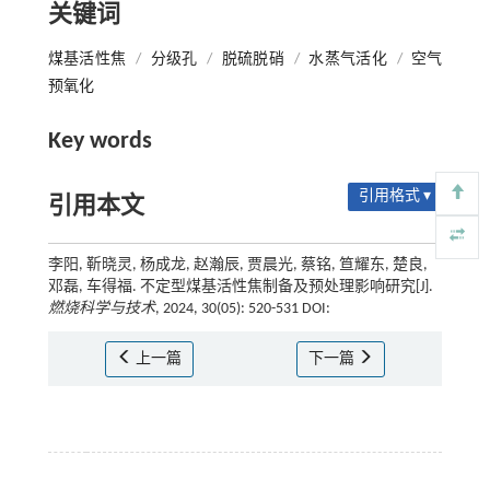
关键词
煤基活性焦
/
分级孔
/
脱硫脱硝
/
水蒸气活化
/
空气
预氧化
Key words
引用格式 ▾
引用本文
李阳, 靳晓灵, 杨成龙, 赵瀚辰, 贾晨光, 蔡铭, 笪耀东, 楚良,
邓磊, 车得福. 不定型煤基活性焦制备及预处理影响研究[J].
燃烧科学与技术
, 2024, 30(05): 520-531 DOI:
上一篇
下一篇