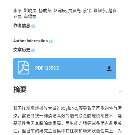
李阳, 靳晓灵, 杨成龙, 赵瀚辰, 贾晨光, 蔡铭, 笪耀东, 楚良,
邓磊, 车得福
作者信息
+
Author information
+
文章历史
+
PDF (1353K)
摘要
我国煤炭燃烧排放大量的SO
和NO
等导致了严重的空气污
2
x
染，需要寻找一种清洁高效的烟气联合脱硫脱硝技术．煤
基活性焦因其脱除效率高，再生能力强等诸多优点备受关
注，但目前的研究主要集中在柱状和粉末状活性焦上．为