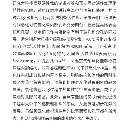
研究大粒径煤基活性焦的制备参数和预处理对活性焦理化
特性的影响，对原煤颗粒进行高温空气预氧化处理，并通
过炭化-水蒸气活化两步法制备活性焦．结果表明：低温长
时间活化可使炭化料内部孔隙充分刻蚀，显著提高比表面
积和孔容，以水蒸气作为活化剂有利于微孔和介孔协同发
展，适合制备大粒径分级孔结构活性焦．700℃活化3 h制得
2
的府谷煤活性焦比表面积为429.54 m
/g，介孔占比
27.80%;850℃活化3 h制得的大同煤活性焦比表面积为
2
892.20 m
/g，介孔占比21.46%．高温空气预氧化能够改变
原煤内部结构，对府谷煤颗粒在200℃下预氧化15 h后，氧
化煤内部成分和结构基本稳定，脂肪结构被消耗的同时生
成了大量含氧官能团．预氧化处理对炭化过程的影响较为
显著，氧化煤在炭化过程中热塑性特征显著降低，减少了
焦油对孔隙的堵塞，此外，含氧官能团的交联作用也促进
了煤中大分子的缩聚和孔隙的形成，从此促进初步孔隙的
发展．虽然预氧化使得活性焦的比表面积和孔容都有所增
大，但活化剂和样品之间的成孔路径未产生改变．