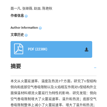
聂一凡, 张继薇, 赵燚, 陈艳秋
作者信息
+
Author information
+
文章历史
+
PDF (2238K)
摘要
本文从火蔓延速率、温度及热流3个方面，研究了U型结构
侧向和底部空气卷吸限制以及火焰相互作用对U型结构外立
面保温材料顺流火蔓延行为特性的影响．研究发现：侧向
空气卷吸限制增大了火蔓延速率、温升和热流；底部空气
卷吸限制整体上减小了火蔓延速率、增大了温升和热流；