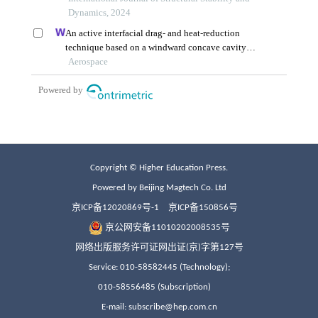
Copyright © Higher Education Press.
Powered by Beijing Magtech Co. Ltd
京ICP备12020869号-1
京ICP备150856号
京公网安备11010202008535号
网络出版服务许可证网出证(京)字第127号
Service: 010-58582445 (Technology);
010-58556485 (Subscription)
E-mail: subscribe@hep.com.cn