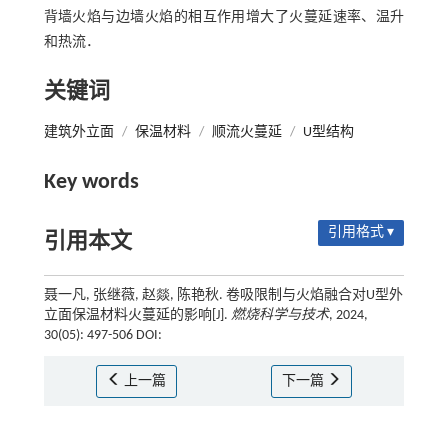
背墙火焰与边墙火焰的相互作用增大了火蔓延速率、温升
和热流．
关键词
建筑外立面
/
保温材料
/
顺流火蔓延
/
U型结构
Key words
引用格式 ▾
引用本文
聂一凡, 张继薇, 赵燚, 陈艳秋. 卷吸限制与火焰融合对U型外
立面保温材料火蔓延的影响[J].
燃烧科学与技术
, 2024,
30(05): 497-506 DOI:
上一篇
下一篇