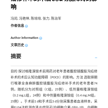
响
冯闰, 冯艳坤, 陈培培, 张力, 陈治军
作者信息
+
Author information
+
文章历史
+
摘要
目的 探讨格隆溴铵术前用药对老年患者腹腔镜腹股沟疝修
补术的术后认知功能障碍（POCD）的影响。方法 选取择期
行喉罩全身麻醉腹腔镜腹股沟疝修补手术的老年患者74
例，随机分为对照组（C组，25例）、低剂量格隆溴铵组
（0.2 mg,L组，24例）和中剂量格隆溴铵组（0.4 mg,M组，
25例）。于术前1 d和手术后3 d分别采集患者血液样本，采
用ELISA法检测血清炎症因子[白细胞介素-1β(IL-1β)、白细胞