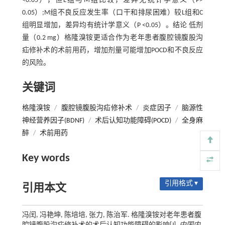
<0.05），但L组与M组比较，差异无统计学意义（P>
0.05）;M组不良反应发生率（口干和排尿困难）较L组和C
组明显增加，差异均有统计学意义（P <0.05）。结论 低剂
量（0.2 mg）格隆溴铵更适合作为老年患者腹腔镜腹股沟
疝修补术的术前用药，增加剂量可能增加POCD和不良反应
的风险。
关键词
格隆溴铵
/
腹腔镜腹股沟疝修补术
/
炎症因子
/
脑源性
神经营养因子(BDNF)
/
术后认知功能障碍(POCD)
/
全身麻
醉
/
术前用药
Key words
引用格式 ▾
引用本文
冯闰, 冯艳坤, 陈培培, 张力, 陈治军. 格隆溴铵对老年患者腹