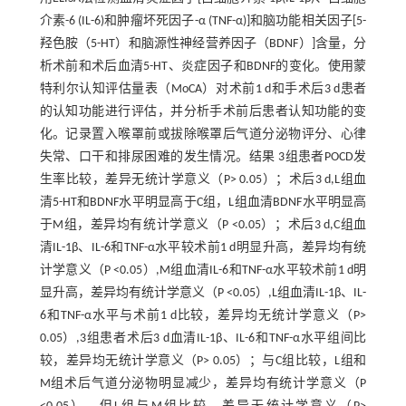
介素-6 (IL-6)和肿瘤坏死因子-α (TNF-α)]和脑功能相关因子[5-
羟色胺（5-HT）和脑源性神经营养因子（BDNF）]含量，分
析术前和术后血清5-HT、炎症因子和BDNF的变化。使用蒙
特利尔认知评估量表（MoCA）对术前1 d和手术后3 d患者
的认知功能进行评估，并分析手术前后患者认知功能的变
化。记录置入喉罩前或拔除喉罩后气道分泌物评分、心律
失常、口干和排尿困难的发生情况。结果 3组患者POCD发
生率比较，差异无统计学意义（P> 0.05）；术后3 d,L组血
清5-HT和BDNF水平明显高于C组，L组血清BDNF水平明显高
于M组，差异均有统计学意义（P <0.05）；术后3 d,C组血
清IL-1β、IL-6和TNF-α水平较术前1 d明显升高，差异均有统
计学意义（P <0.05）,M组血清IL-6和TNF-α水平较术前1 d明
显升高，差异均有统计学意义（P <0.05）,L组血清IL-1β、IL-
6和TNF-α水平与术前1 d比较，差异均无统计学意义（P>
0.05）,3组患者术后3 d血清IL-1β、IL-6和TNF-α水平组间比
较，差异均无统计学意义（P> 0.05）；与C组比较，L组和
M组术后气道分泌物明显减少，差异均有统计学意义（P