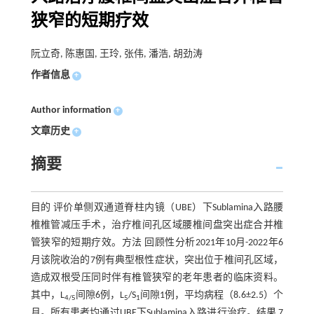
狭窄的短期疗效
阮立奇, 陈惠国, 王玲, 张伟, 潘浩, 胡劲涛
作者信息
+
Author information
+
文章历史
+
摘要
目的 评价单侧双通道脊柱内镜（UBE）下Sublamina入路腰
椎椎管减压手术，治疗椎间孔区域腰椎间盘突出症合并椎
管狭窄的短期疗效。方法 回顾性分析2021年10月-2022年6
月该院收治的7例有典型根性症状，突出位于椎间孔区域，
造成双根受压同时伴有椎管狭窄的老年患者的临床资料。
其中，L
间隙6例，L
/S
间隙1例，平均病程（8.6±2.5）个
4/5
5
1
月。所有患者均通过UBE下Sublamina入路进行治疗。结果 7