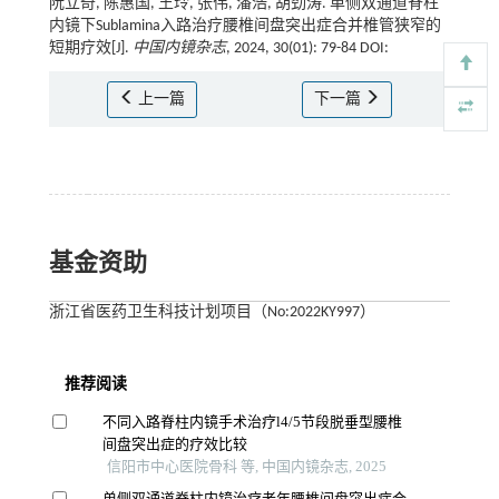
阮立奇, 陈惠国, 王玲, 张伟, 潘浩, 胡劲涛. 单侧双通道脊柱
内镜下Sublamina入路治疗腰椎间盘突出症合并椎管狭窄的
短期疗效[J].
中国内镜杂志
, 2024, 30(01): 79-84 DOI:
上一篇
下一篇
基金资助
浙江省医药卫生科技计划项目（No:2022KY997）