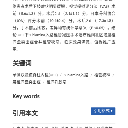
例患者术后下肢症状明显缓解，视觉模拟评分法（VAS）术
前（8.6±1.3）分，术后2 d （2.1±1.1）分，日本骨科协会
（JOA）评分术前（10.1±2.4）分，术后2 d （17.3±1.8）
分，手术前后比较，差异均有统计学意义（P <0.05）。结
论 UBE下Sublamina入路椎管减压手术治疗椎间孔区域腰椎
间盘突出症合并椎管狭窄，临床效果满意，值得推广应
用。
关键词
单侧双通道脊柱内镜(UBE)
/
Sublamina入路
/
椎管狭窄
/
腰椎间盘突出症
/
椎间孔狭窄
Key words
引用格式 ▾
引用本文