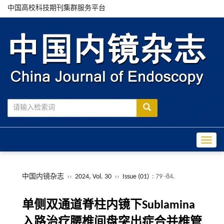
中国高校科技期刊集群服务平台
Toggle
中国内镜杂志
››
2024, Vol. 30
››
Issue (01)
: 79 -84.
单侧双通道脊柱内镜下Sublamina
入路治疗腰椎间盘突出症合并椎管