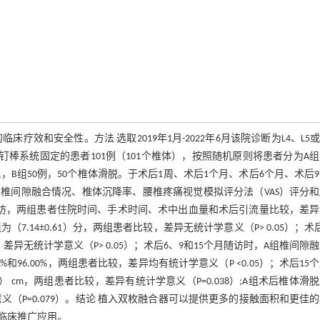
效和安全性。方法 选取2019年1月-2022年6月该院诊断为L4、L5或
棒系统固定的患者101例（101个椎体），按照随机原则将患者分为A
，B组50例，50个椎体滑脱。于术后1周、术后1个月、术后6个月、术后
椎间隙融合情况、椎体沉降率、腰椎疼痛视觉模拟评分法（VAS）评分
得全程随访，两组患者住院时间、手术时间、术中出血量和术后引流量比较，差
B组为（7.14±0.61）分，两组患者比较，差异无统计学意义（P> 0.05）；术
患者比较，差异无统计学意义（P> 0.05）；术后6、9和15个月随访时，A组椎间隙
80.00%和96.00%，两组患者比较，差异均有统计学意义（P <0.05）；术后15
0.06） cm，两组患者比较，差异有统计学意义（P=0.038）;A组术后椎体滑
无统计学意义（P=0.079）。结论 植入双枚融合器可以提供更多的接触面积和更佳
临床推广应用。