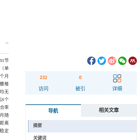
S1节
组（单
9个月
232
0
和腰椎
访问
被引
详细
异均无
后6个
融合率
相关文章
导航
个月随
脱距离
摘要
的稳定
关键词