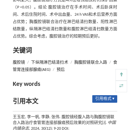
影响更大；腹腔镜治疗方式是AEG患者预后良好的保护因素
（P <0.05）。结论 腹腔镜治疗在手术时间、术后卧床时
间、术后住院时间、术中出血量、24 h VAS和术后营养方面
占优势；胸腹腔镜联合治疗在淋巴结清扫数量、阳性淋巴
结数量，纵隔淋巴结清扫数量和腹腔淋巴结清扫数量方面
占优势。综合考虑，腹腔镜治疗的短期预后更好。
关键词
腹腔镜
/
下纵隔淋巴结清扫术
/
胸腹腔镜联合入路
/
食
管胃连接部腺癌(AEG)
/
预后
Key words
引用格式 ▾
引用本文
王玉宏, 李一帆, 李静, 张伟. 腹腔镜经腹入路与胸腹腔镜联
合入路治疗食管胃连接部腺癌预后效果的对照研究[J].
中国
内镜杂志
, 2024, 30(12): 9-20 DOI: