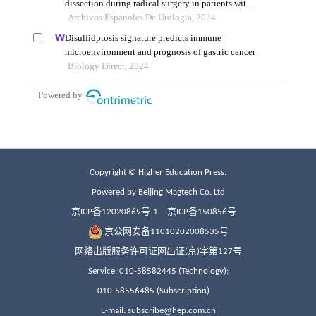
Copyright © Higher Education Press.
Powered by Beijing Magtech Co. Ltd
京ICP备12020869号-1
京ICP备150856号
京公网安备11010202008535号
网络出版服务许可证网出证(京)字第127号
Service: 010-58582445 (Technology);
010-58556485 (Subscription)
E-mail: subscribe@hep.com.cn