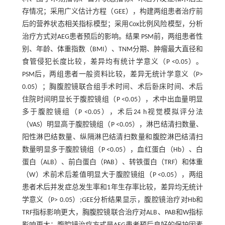
存情况；采用广义估计方程（GEE），构建两组患者治疗前
后的营养状态相关指标模型；采用Cox比例风险模型，分析
治疗方式对AEG患者预后的影响。结果 PSM前，两组患者性
别、年龄、体重指数（BMI）、TNM分期、肿瘤最大直径和
食管侵犯长度比较，差异均有统计学意义（P <0.05）。
PSM后，两组患者一般资料比较，差异无统计学意义（P>
0.05）；胸腹腔镜联合组手术时间、术后卧床时间、术后
住院时间明显长于腹腔镜组（P <0.05），术中出血量明显
多于腹腔镜组（P <0.05），术后24 h视觉模拟评分法
（VAS）明显高于腹腔镜组（P <0.05），淋巴结清扫数量、
阳性淋巴结数量、纵隔淋巴结清扫数量和腹腔淋巴结清扫
数量明显多于腹腔镜组（P <0.05），血红蛋白（Hb）、白
蛋白（ALB）、前白蛋白（PAB）、转铁蛋白（TRF）和体重
（W）术前术后差值明显大于腹腔镜组（P <0.05），两组
患者术后并发症总发生率和1年生存率比较，差异均无统计
学意义（P> 0.05）;GEE分析结果显示，腹腔镜治疗对Hb和
TRF指标影响更大，胸腹腔镜联合治疗对ALB、PAB和W指标