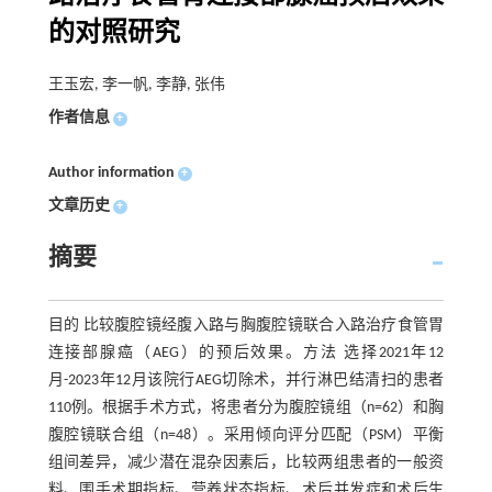
的对照研究
王玉宏, 李一帆, 李静, 张伟
作者信息
+
Author information
+
文章历史
+
摘要
目的 比较腹腔镜经腹入路与胸腹腔镜联合入路治疗食管胃
连接部腺癌（AEG）的预后效果。方法 选择2021年12
月-2023年12月该院行AEG切除术，并行淋巴结清扫的患者
110例。根据手术方式，将患者分为腹腔镜组（n=62）和胸
腹腔镜联合组（n=48）。采用倾向评分匹配（PSM）平衡
组间差异，减少潜在混杂因素后，比较两组患者的一般资
料、围手术期指标、营养状态指标、术后并发症和术后生