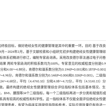
的终极目标，做好绝经女性的健康管理是其中的重要一环。目的 基于改良
9月—2024年2月，基于文献检索和小组研究初步构建绝经女性健康管理
指标体系初稿进行修订，编制专家函询表。采用改良德尔菲法通过电子问卷
。结果 两轮专家函询的积极系数均为100%，专家意见的权威程度分别是0.9
0～4.88分，肯德尔和谐系数分别为0.194(P=0.001)和0.187(P<0.001
分，肯德尔和谐系数分别为0.146(P=0.006)和0.326(P<0.001)，二级
分，平均（4.47±0.10）分和4.08～4.72分，平均（4.51±0.15）
)，专家意见趋于一致。最终构建的绝经女性健康管理综合评估指标体系包括基本情况、
、BMI、腰围等34个二级指标，每一个二级指标再进一步分类和赋值形
系具有较高的权威性和科学性。这一指标体系不仅能全面评估绝经女性健
层管理患者，有望为临床实践提供指导和参考，实际应用效果仍有待进一