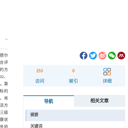
德尔
综合评
的方
255
0
32、
访问
被引
详细
)。第
指标的
分，肯
相关文章
导航
生活方
成三级
摘要
康状
关键词
步验