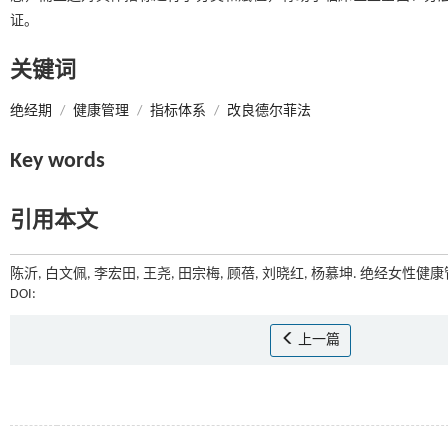
证。
关键词
绝经期
/
健康管理
/
指标体系
/
改良德尔菲法
Key words
引用本文
陈沂, 白文佩, 李宏田, 王尧, 田宗梅, 顾蓓, 刘晓红, 杨慕坤. 绝经女
DOI:
上一篇