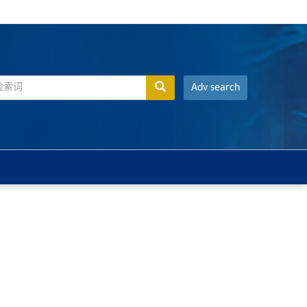
Adv search