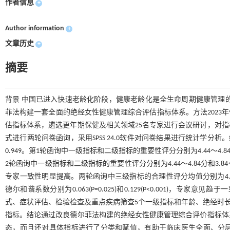
作者信息
+
Author information
+
文章历史
+
摘要
背景 中国已进入快速老龄化阶段，健康老龄化是全生命周期健康管理
菲法构建一套全面的绝经女性健康管理综合评估指标体系。方法2023年
估指标体系，遴选更年期保健及相关领域25名专家进行会议研讨，对
式进行两轮问卷函询，采用SPSS 24.0软件对问卷结果进行统计学分析
0.949。第1轮函询中一级指标和二级指标的重要性评分分别为4.44～4.84分和4.0
2轮函询中一级指标和二级指标的重要性评分分别为4.44～4.84分和3.84～4.96
专家一致性明显提高。两轮函询中三级指标的合理性评分均值分别为4.24～4.68
德尔和谐系数分别为0.063(P=0.025)和0.129(P<0.001
式、症状评估、检验检查及重点疾病筛查5个一级指标和年龄、绝经时长
指标。结论通过改良德尔菲法构建的绝经女性健康管理综合评价指标体
态，而且还对具体指标进行了分类和赋值，有助于临床医生全面、分