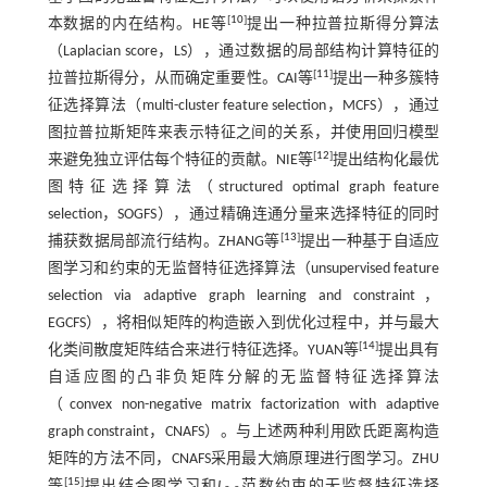
[
10
]
本数据的内在结构。HE等
提出一种拉普拉斯得分算法
（Laplacian score，LS），通过数据的局部结构计算特征的
[
11
]
拉普拉斯得分，从而确定重要性。CAI等
提出一种多簇特
征选择算法（multi-cluster feature selection，MCFS），通过
图拉普拉斯矩阵来表示特征之间的关系，并使用回归模型
[
12
]
来避免独立评估每个特征的贡献。NIE等
提出结构化最优
图特征选择算法（structured optimal graph feature
selection，SOGFS），通过精确连通分量来选择特征的同时
[
13
]
捕获数据局部流行结构。ZHANG等
提出一种基于自适应
图学习和约束的无监督特征选择算法（unsupervised feature
selection via adaptive graph learning and constraint，
EGCFS），将相似矩阵的构造嵌入到优化过程中，并与最大
[
14
]
化类间散度矩阵结合来进行特征选择。YUAN等
提出具有
自适应图的凸非负矩阵分解的无监督特征选择算法
（convex non-negative matrix factorization with adaptive
graph constraint，CNAFS）。与上述两种利用欧氏距离构造
矩阵的方法不同，CNAFS采用最大熵原理进行图学习。ZHU
[
15
]
等
提出结合图学习和
L
范数约束的无监督特征选择