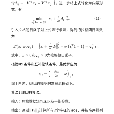
2
T
T
=
|
|
−
|
|
令
d
V
x
V
x
，进一步将上式转化为向量形
d
i
j
=
|
|
V
T
x
i
-
V
T
x
j
|
|
2
2
i
j
i
j
2
式，有
2
β
m
i
n
|
|
+
|
|
（12）
s
d
。
m
i
n
s
i
T
1
=
1
,
s
i
≥
0
|
|
s
i
+
β
2
ε
d
i
|
|
2
2
i
i
2
2
ε
T
1
=
1
,
≥
0
s
s
i
i
引入拉格朗日乘子对上式进行求解，得到的拉格朗日函数
为
2
∥
∥
β
T
T
(
,
,
)
=
+
−
1
−
1
−
(
)
∥
∥
L
s
ω
φ
s
d
ω
s
φ
s
，
ℒ
(
s
i
,
ω
,
φ
i
)
=
s
i
+
β
2
ε
d
i
2
2
-
ω
s
i
T
1
-
1
-
φ
i
T
s
i
i
i
i
i
i
2
i
i
2
ε
≥
0
≥
0
式中，
ω
和
φ
为拉格朗日乘子。
ω
≥
0
φ
i
≥
0
i
根据KKT条件和互补松弛条件，最优解应为
(
)
β
d
i
j
=
−
+
s
ω
。
s
i
j
=
-
β
d
i
j
2
ε
+
ω
+
i
j
2
ε
+
综上所述，URLUFS模型的求解流程如下。
算法1
URLUFS算法。
输入：原始数据矩阵
X
以及平衡参数。
X
|
|
|
|
输出：通过
V
计算所有
d
个特征的评分，并按降序排列
|
|
V
i
|
|
2
d
i
2