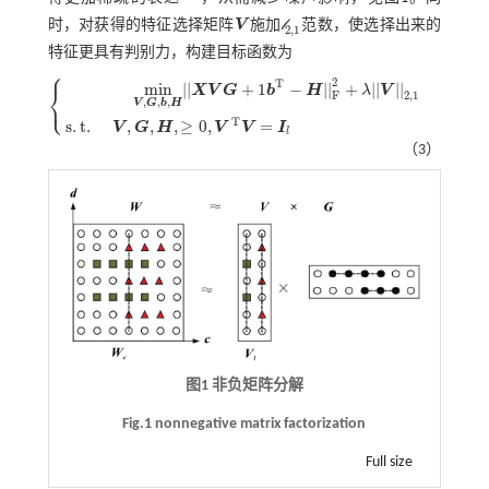
𝓁
时，对获得的特征选择矩阵
V
施加
范数，使选择出来的
V
𝓁
2,1
2,1
特征更具有判别力，构建目标函数为
⎧
2
T
m
i
n
|
|
+
1
−
|
|
+
|
|
|
|
⎨
X
V
G
b
H
λ
V
F
2,1
⎩
,
,
,
V
G
b
H
m
i
n
V
,
G
,
b
,
H
|
|
X
V
G
+
1
b
T
-
H
|
|
F
2
+
λ
|
|
V
|
|
2,1
s
.
t
.
V
,
G
,
H
,
≥
0
,
V
T
V
=
I
l
T
s
.
t
.
,
,
,
≥
0
,
=
V
G
H
V
V
I
l
（3）
图1 非负矩阵分解
Fig.1 nonnegative matrix factorization
Full size