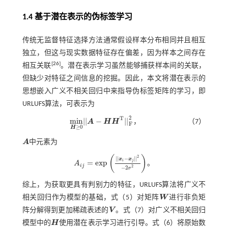
1.4 基于潜在表示的伪标签学习
传统无监督特征选择方法通常假设样本分布相同并且相互
独立，但这与现实数据特征存在偏差，因为样本之间存在
[
26
]
相互关联
。潜在表示学习虽然能够捕获样本间的关联，
但缺少对特征之间信息的挖掘。因此，本文将潜在表示的
思想嵌入广义不相关回归中来指导伪标签矩阵的学习，即
URLUFS算法，可表示为
2
T
m
i
n
|
|
−
|
|
A
H
H
，
（7）
m
i
n
H
≥
0
|
|
A
-
H
H
T
|
|
F
2
F
≥
0
H
A
中元素为
A
(
)
2
|
|
−
|
|
x
x
i
j
=
e
x
p
A
。
A
i
j
=
e
x
p
|
|
x
i
-
x
j
|
|
2
-
2
σ
2
i
j
2
−
2
σ
综上，为获取更具有判别力的特征，URLUFS算法将广义不
相关回归作为模型的基础，
式（5）
对矩阵
W
进行非负矩
W
阵分解得到更加稀疏表述的
V
。
式（7）
对广义不相关回归
V
模型中的
H
使用潜在表示学习进行引导。
式（6）
将原始数
H