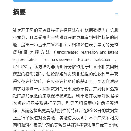
摘要
针对基于图的无监督特征选择算法存在挖掘数据内在信息
不充分，且易受噪声干扰难以获取更具有判别性特征的问
题，提出一种基于广义不相关回归和潜在表示学习的无监
督特征选择方法（uncorrelated regression and latent
representation for unsupervised feature selection，
URLUFS）。该方法将非负矩阵分解作用于广义不相关回归
模型的投影矩阵，使投影矩阵实现非线性的维数约简并获
得特征选择矩阵。在特征选择矩阵的基础上，引入自适应
图学习来进一步挖掘数据的局部流形结构，并对特征选择
矩阵施加范数约束以保持稀疏性。利用潜在表示对数据样
本间的相互关系进行学习，引导回归模型中的伪标签矩
阵，从而选择出更具有判别性的特征。在8个公开的数据集
上进行了数值对比实验，实验结果表明：基于广义不相关
回归和潜在表示学习的无监督特征选择算法明显优于其他8