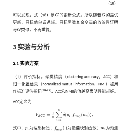
（18）
可以发现，
式（18）
是
G
的更新公式。所以随着
G
的最优
G
G
更新，目标值单调递减。目标函数其余变量的收敛性证明
与
G
类似，不再重复。
G
3 实验与分析
3.1 实验方案
（1）评价指标。聚类精度（clustering accuracy，ACC）和
归一化互信息（normalized mutual information，NMI）被用
[
28
-
29
]
作标准评估指标
。ACC和NMI的值越高表明性能越好。
ACC定义为
n
∑
1
=
(
,
(
)
)
V
δ
p
f
m
，
V
A
C
C
=
1
n
∑
i
=
1
n
δ
(
p
i
,
f
m
a
p
(
m
i
)
)
A
C
C
m
a
p
i
i
n
=
1
i
(
⋅
)
式中：
p
为理想标签；
f
为最佳映射函数；
m
为预测
p
i
m
i
f
m
a
p
(
⋅
)
m
a
p
i
i