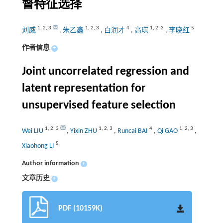
督特征选择
1
,
2
,
3
1
,
2
,
3
4
1
,
2
,
3
5
刘威
,
朱乙鑫
,
白润才
,
高琪
,
李晓红
作者信息
+
Joint uncorrelated regression and
latent representation for
unsupervised feature selection
1
,
2
,
3
1
,
2
,
3
4
1
,
2
,
3
Wei LIU
,
Yixin ZHU
,
Runcai BAI
,
Qi GAO
,
5
Xiaohong LI
Author information
+
文章历史
+
PDF (10159K)