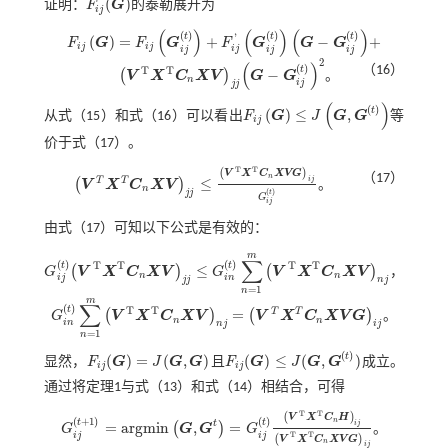
(
)
证明：
F
G
的泰勒展开为
F
i
j
(
G
)
i
j
(
)
(
)
(
)
(
)
(
)
(
)
'
t
t
t
(
)
=
+
−
+
F
G
F
G
F
G
G
G
F
i
j
G
=
F
i
j
G
i
j
(
t
)
+
F
i
j
'
G
i
j
(
t
)
G
-
G
i
j
(
t
)
+
i
j
i
j
i
j
i
j
i
j
i
j
2
(
)
(
)
（16）
T
T
t
−
(
)
V
X
C
X
V
G
G
。
V
T
X
T
C
n
X
V
j
j
G
-
G
i
j
(
t
)
2
n
i
j
j
j
(
)
(
)
t
(
)
≤
,
从
式（15）
和
式（16）
可以看出
F
G
J
G
G
等
F
i
j
G
≤
J
G
,
G
(
t
)
i
j
价于
式（17）
。
T
T
(
)
V
X
C
X
V
G
（17）
n
T
T
i
j
≤
(
)
V
X
C
X
V
。
V
T
X
T
C
n
X
V
j
j
≤
V
T
X
T
C
n
X
V
G
i
j
G
i
j
(
t
)
n
j
j
(
)
t
G
i
j
由
式（17）
可知以下公式是有效的：
m
∑
(
)
(
)
T
T
T
T
t
t
≤
(
)
(
)
G
V
X
C
X
V
G
V
X
C
X
V
，
G
i
j
(
t
)
V
T
X
T
C
n
X
V
j
j
≤
G
i
n
(
t
)
∑
n
=
1
m
V
T
X
T
C
n
X
V
n
j
n
n
i
j
i
n
j
j
n
j
=
1
n
m
∑
(
)
T
T
t
T
T
=
(
)
(
)
G
V
X
C
X
V
V
X
C
X
V
G
。
G
i
n
(
t
)
∑
n
=
1
m
V
T
X
T
C
n
X
V
n
j
=
V
T
X
T
C
n
X
V
G
i
j
n
n
i
n
n
j
i
j
=
1
n
(
)
t
(
)
=
(
,
)
(
)
≤
(
,
)
显然，
F
G
J
G
G
且
F
G
J
G
G
成立。
F
i
j
(
G
)
=
J
(
G
,
G
)
F
i
j
(
G
)
≤
J
(
G
,
G
(
t
)
)
i
j
i
j
通过将定理1与
式（13）
和
式（14）
相结合，可得
T
T
(
)
V
X
C
H
(
+
1
)
(
)
n
t
t
t
i
j
=
a
r
g
m
i
n
,
=
(
)
G
G
G
G
。
G
i
j
(
t
+
1
)
=
a
r
g
m
i
n
G
,
G
t
=
G
i
j
(
t
)
V
T
X
T
C
n
H
i
j
V
T
X
T
C
n
X
V
G
i
j
i
j
i
j
T
T
(
)
V
X
C
X
V
G
n
i
j