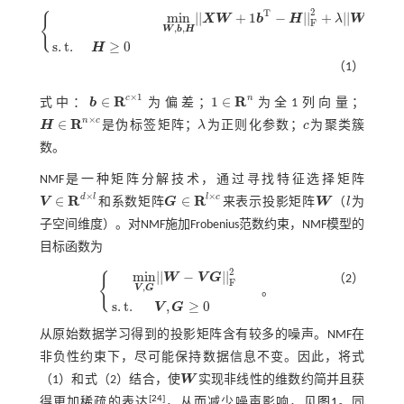
2
T
m
i
n
|
|
+
1
−
|
|
+
|
|
|
|
{
X
W
b
H
λ
W
F
2,1
,
,
W
b
H
m
i
n
W
,
b
,
H
|
|
X
W
+
1
b
T
-
H
|
|
F
2
+
λ
|
|
W
|
|
2,1
s
.
t
.
H
≥
0
s
.
t
.
≥
0
H
（1）
×
1
R
R
c
n
∈
1
∈
式中：
b
为偏差；
为全1列向量；
b
∈
R
c
×
1
1
∈
R
n
×
R
n
c
∈
H
是伪标签矩阵；
λ
为正则化参数；
c
为聚类簇
λ
c
H
∈
R
n
×
c
数。
NMF是一种矩阵分解技术，通过寻找特征选择矩阵
×
×
R
R
d
l
l
c
∈
∈
V
和系数矩阵
G
来表示投影矩阵
W
（
l
为
W
l
V
∈
R
d
×
l
G
∈
R
l
×
c
子空间维度）。对NMF施加Frobenius范数约束，NMF模型的
目标函数为
2
m
i
n
|
|
−
|
|
{
W
V
G
（2）
F
,
V
G
。
m
i
n
V
,
G
|
|
W
-
V
G
|
|
F
2
s
.
t
.
V
,
G
≥
0
s
.
t
.
,
≥
0
V
G
从原始数据学习得到的投影矩阵含有较多的噪声。NMF在
非负性约束下，尽可能保持数据信息不变。因此，将
式
（1）
和
式（2）
结合，使
W
实现非线性的维数约简并且获
W
[
24
]
得更加稀疏的表达
，从而减少噪声影响，见
图1
。同