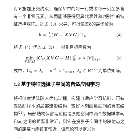
对
V
施加正交约束，确保
V
中的每一行或者每一列至多含
V
V
有一个非零元素，从而能够获得更具代表性和判别性的特
征选择矩阵。对
式（3）
求导，可得偏差
b
的最优解为
b
T
1
=
(
−
)
1
b
H
X
V
G
。
（4）
b
=
1
n
(
H
-
X
V
G
)
T
1
n
将
式（4）
代入
式（3）
，得到目标函数为
2
m
i
n
|
|
(
−
)
|
|
+
|
|
|
|
C
X
V
G
H
λ
V
，
（5）
m
i
n
V
,
G
,
H
|
|
C
n
(
X
V
G
-
H
)
|
|
F
2
+
λ
|
|
V
|
|
2,1
n
F
2,1
,
,
V
G
H
×
−
1
R
n
n
=
−
×
1
∈
式中，
C
I
n
，
I
为单位矩阵。
C
n
=
I
n
-
n
-
1
×
1
n
×
n
×
n
n
n
n
n
I
n
∈
R
n
×
n
1.3 基于特征选择子空间的自适应图学习
将相似度矩阵融入优化过程，构建自适应学习机制，可有
效适配样本的局部流形结构，较好地刻画数据间的真实结
[
25
]
构
。局部结构保留理论假设原始空间中两个数据样本
x
x
i
i
和
x
之间的距离非常近，则它在投影子空间中的映射点之
x
j
j
间的距离也应该非常近。该理论可以定义为
n