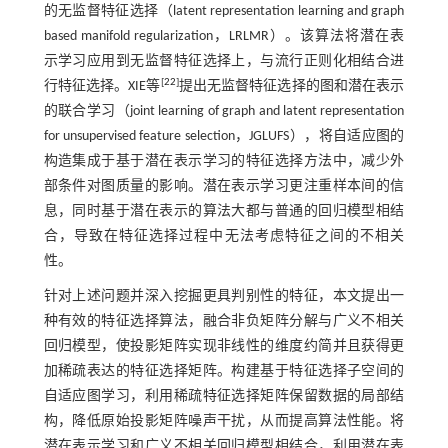
的无监督特征选择（latent representation learning and graph
based manifold regularization，LRLMR）。该算法将潜在表
示学习应用到无监督特征选择上，与流行正则化相结合进
[
22
]
行特征选择。XIE等
提出无监督特征选择的图和潜在表示
的联合学习（joint learning of graph and latent representation
for unsupervised feature selection，JGLUFS），将自适应图的
构造集成于基于潜在表示学习的特征选择方法中，减少外
部条件对图质量的影响。潜在表示学习更注重样本间的信
息，同时基于潜在表示的算法大都与普通的回归模型相结
合，导致在特征选择过程中无法考虑特征之间的不相关
性。
针对上述问题并深入挖掘更具判别性的特征，本文提出一
种有效的特征选择算法，融合非负矩阵分解与广义不相关
回归模型，使投影矩阵实现非线性的维度约简并且获得更
加稀疏表达的特征选择矩阵。构建基于特征选择子空间的
自适应图学习，利用稀疏特征选择矩阵保留数据的局部结
构，降低原始投影矩阵噪声干扰，从而提高算法性能。将
潜在表示学习和广义不相关回归模型相结合，利用潜在表