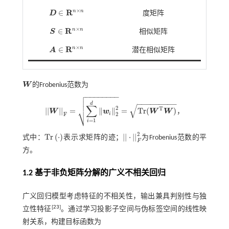
×
R
n
n
∈
D
度矩阵
D
∈
R
n
×
n
×
R
n
n
∈
S
相似矩阵
S
∈
R
n
×
n
×
R
n
n
∈
A
潜在相似矩阵
A
∈
R
n
×
n
W
的Frobenius范数为
W

−
−
−
−
−
−
−
−


−
−
−
−
−
−
−
−
−
d
√
∑
2
⎷
T
|
|
|
|
=
∥
∥
=
T
r
(
)
W
w
W
W
，
|
|
W
|
|
F
=
∑
i
=
1
d
w
i
2
2
=
T
r
(
W
T
W
)
i
F
2
=
1
i
2
T
r
(
⋅
)
|
|
⋅
|
|
式中：
表示求矩阵的迹；
为Frobenius范数的平
T
r
⋅
|
|
⋅
|
|
F
2
F
方。
1.2 基于非负矩阵分解的广义不相关回归
广义回归模型考虑特征的不相关性，输出兼具判别性与独
[
23
]
立性特征
。通过学习投影子空间与伪标签空间的线性映
射关系，构建目标函数为