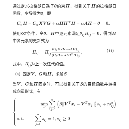
通过定义拉格朗日乘子
θ
约束
H
，得到关于
H
的拉格朗日
θ
H
H
函数，令导数为0，即
T
−
+
−
−
=
0
C
H
C
X
V
G
α
H
H
H
α
A
H
θ
。
C
n
H
-
C
n
X
V
G
+
α
H
H
T
H
-
α
A
H
-
θ
=
0
n
n
=
0
使用KKT条件，令
θ
、
H
中逐元素满足
θ
H
，得到
H
θ
H
θ
i
j
H
i
j
=
0
H
i
j
i
j
中各元素的更新式为
(
+
)
C
X
V
G
α
A
H
'
n
（11）
i
j
=
H
H
，
H
i
j
=
H
i
j
'
(
C
n
X
V
G
+
α
A
H
)
i
j
(
C
n
H
+
α
H
H
T
H
)
i
j
i
j
i
j
T
(
+
)
C
H
α
H
H
H
n
i
j
'
式中，
H
为上一次迭代的值。
H
i
j
'
i
j
（4）固定
V
、
G
和
H
，求解
S
V
G
H
S
当
V
、
G
和
H
固定时，可以得到关于
S
的目标函数并转换
V
G
H
S
成向量形式，有
⎧
⎪
⎪
n
⎪
∑
(
)
⎪
2
⎪
T
2
T
m
i
n
|
|
−
|
|
+
β
V
x
V
x
s
ε
s
i
j
i
j
2
i
j
⎨
S
,
=
1
i
j
⎪
m
i
n
S
∑
i
,
j
=
1
n
β
|
|
V
T
x
i
-
V
T
x
j
|
|
2
2
s
i
j
+
ε
s
i
j
2
s
.
t
.
∑
j
=
1
n
s
i
j
=
1
,
s
i
j
≥
0
⎪
⎪
n
⎪
∑
⎩
⎪
s
.
t
.
=
1
,
≥
0
s
s
i
j
i
j
=
1
j