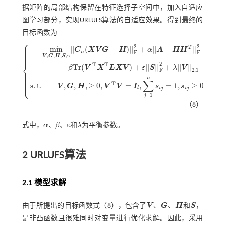
据矩阵的局部结构保留在特征选择子空间中，加入自适应
图学习部分，实现URLUFS算法的自适应效果。得到最终的
目标函数为
⎧
⎪
⎪
2
2
⎪
T
m
i
n
|
|
(
−
)
|
|
+
|
|
−
|
|
+
⎪
C
X
V
G
H
α
A
H
H
⎪
n
F
F
⎪
⎪
,
,
,
,
V
G
H
S
γ
⎨
2
T
T
T
r
(
)
+
|
|
|
|
+
|
|
|
|
β
V
X
L
X
V
ε
S
λ
V
F
2,1
⎪
⎪
m
i
n
V
,
G
,
H
,
S
,
γ
|
|
C
n
(
X
V
G
-
H
)
|
|
F
2
+
α
|
|
A
-
H
H
T
|
|
F
2
+
β
T
r
(
V
T
X
T
L
X
V
)
+
ε
|
⎪
⎪
⎪
n
⎪
∑
⎩
⎪
T
s
.
t
.
,
,
,
≥
0
,
=
,
=
1
,
≥
0
V
G
H
V
V
I
s
s
l
i
j
i
j
=
1
j
（8）
式中，
α
、
β
、
ε
和
λ
为平衡参数。
α
β
ε
λ
2 URLUFS算法
2.1 模型求解
由于所提出的目标函数
式（8）
，包含了
V
、
G
、
H
和
S
，
V
G
H
S
是非凸函数且很难同时对变量进行优化求解。因此，采用