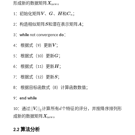
形成新的数据矩阵
X
。
X
n
e
w
n
e
w
1：初始化矩阵
V
、
G
、
H
和
C
；
V
G
H
C
n
n
2：构造相似矩阵
S
和潜在表示矩阵
A
；
S
A
3：
while
not convergence
do
：
4： 根据
式（9）
更新
V
；
V
5： 根据
式（10）
更新
G
；
G
6： 根据
式（11）
更新
H
；
H
7： 根据
式（12）
更新
S
；
S
8： 根据目标函数
式（8）
计算函数数值；
9：
end while
|
|
|
|
10：通过
V
计算所有
d
个特征的评分，并按降序排列形
|
|
V
i
|
|
2
d
i
2
成新的数据矩阵
X
。
X
n
e
w
n
e
w
2.2 算法分析