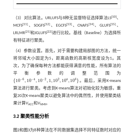
[
10
]
（3）对比算法。URLUFS与8种无监督特征选择算法LS
、
[
11
]
[
12
]
[
13
]
[
14
]
[
15
]
MCFS
、SOGFS
、EGCFS
、CNAFS
、GLUFS
、
[
21
]
[
22
]
LRLMR
和JGLUFS
进行比较。基线（Baseline）为选择所
有特征进行聚类。
（4）参数设置。首先，对于需要构建局部图的方法，统一
将邻域大小固定为5，距离函数的高斯核宽度设为1。其
次，为了确保每种方法都能获得满意的性能，所有算法的
平衡参数的调整范围为
−
6
−
4
−
2
2
4
6
{
10
,
10
,
10
,
1
,
10
,
10
,
10
}
。最后，采用K-means
{
10
-
6
,
10
-
4
,
10
-
2
,
1
,
10
2
,
10
4
,
10
6
}
算法进行聚类。考虑到K-means算法对初始化较为敏感，重
复20次K-means聚类以避免算法中的偶然性，并使用聚类结
果计算
V
和
V
。
ACC
NMI
3.2 聚类性能分析
图2
和
图3
为8种算法在不同数据集选择不同特征数时对应的