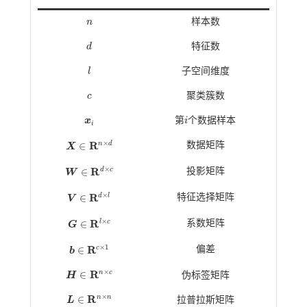
n
样本数
n
d
特征数
d
l
子空间维度
l
c
聚类簇数
c
x
第
i
个数据样本
x
i
i
i
×
R
n
d
∈
数据矩阵
X
X
∈
R
n
×
d
×
R
d
c
∈
投影矩阵
W
W
∈
R
d
×
c
×
R
d
l
∈
特征选择矩阵
V
V
∈
R
d
×
l
×
R
l
c
∈
系数矩阵
G
G
∈
R
l
×
c
×
1
R
c
∈
偏差
b
b
∈
R
c
×
1
×
R
n
c
∈
H
伪标签矩阵
H
∈
R
n
×
c
×
R
n
n
∈
L
拉普拉斯矩阵
L
∈
R
n
×
n