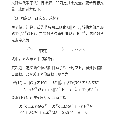
交替迭代乘子法进行求解，即固定其余变量，更新目标变
量，求解过程如下。
（1）固定
G
、
H
和
S
，求解
V
G
H
S
V
|
|
|
|
为了便于计算，首先将稀疏正则化项
V
转换为矩阵形
|
|
V
|
|
2,1
2,1
T
×
R
d
d
T
r
(
)
∈
式
V
O
V
，定义对角权重矩阵
O
，它的对角
T
r
(
V
T
O
V
)
O
∈
R
d
×
d
元素定义为
1
=
(
=
1
,
⋯
,
)
O
i
d
，
i
i
O
i
i
=
1
2
|
|
V
i
|
|
2
(
i
=
1
,
⋯
,
d
)
2
|
|
|
|
V
i
2
式中，
V
表示
V
中的第
i
行。
V
i
V
i
i
其次通过定义两个拉格朗日乘子
δ
、
γ
约束
V
，得到拉格朗
δ
γ
V
日函数。此时关于
V
的函数可以写为
V
2
T
T
(
)
=
|
|
(
−
)
|
|
+
T
r
(
)
+
L
V
C
X
V
G
H
β
V
X
L
X
V
n
F
ℒ
(
V
)
=
|
|
C
n
(
X
V
G
-
H
)
|
|
F
2
+
β
T
r
(
V
T
X
T
L
X
V
)
+
λ
T
r
(
V
T
O
V
)
+
γ
|
|
V
T
V
-
I
l
|
|
F
2
+
2
T
T
T
T
r
(
)
+
|
|
−
|
|
+
T
r
(
)
。
λ
V
O
V
γ
V
V
I
δ
V
l
F
(
)
令
L
V
对
V
的导数为0，求解可得
V
ℒ
(
V
)
T
T
T
T
T
−
+
−
X
C
X
V
G
G
X
C
H
G
γ
V
V
V
n
n
X
T
C
n
X
V
G
G
T
-
X
T
C
n
H
G
T
+
γ
V
V
T
V
-
γ
V
+
λ
O
V
+
β
X
T
(
D
-
S
)
X
V
-
δ
=
0
。
T
+
+
(
−
)
−
=
0
。
γ
V
λ
O
V
β
X
D
S
X
V
δ