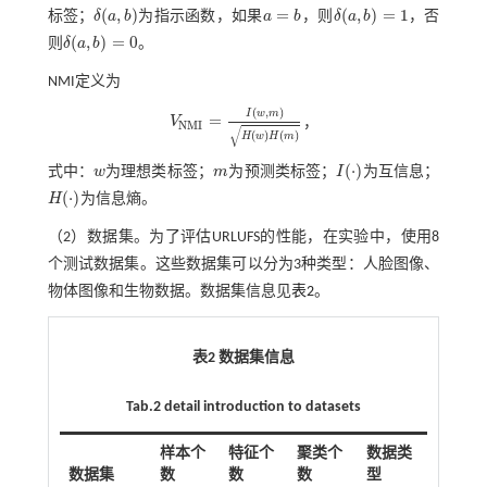
(
,
)
=
(
,
)
=
1
标签；
δ
a
b
为指示函数，如果
a
b
，则
δ
a
b
，否
δ
(
a
,
b
)
a
=
b
δ
(
a
,
b
)
=
1
(
,
)
=
0
则
δ
a
b
。
δ
(
a
,
b
)
=
0
NMI定义为
(
,
)
I
w
m
=
V
，
V
N
M
I
=
I
(
w
,
m
)
H
(
w
)
H
(
m
)
N
M
I
√
(
)
(
)
H
w
H
m
(
⋅
)
式中：
w
为理想类标签；
m
为预测类标签；
I
为互信息；
w
m
I
(
⋅
)
(
⋅
)
H
为信息熵。
H
(
⋅
)
（2）数据集。为了评估URLUFS的性能，在实验中，使用8
个测试数据集。这些数据集可以分为3种类型：人脸图像、
物体图像和生物数据。数据集信息见
表2
。
表2 数据集信息
Tab.2 detail introduction to datasets
样本个
特征个
聚类个
数据类
数据集
数
数
数
型