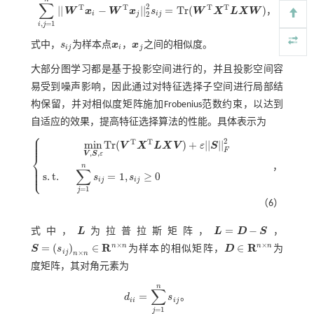
∑
2
T
T
T
T
|
|
−
|
|
=
T
r
(
)
W
x
W
x
s
W
X
L
X
W
，
∑
i
,
j
=
1
n
|
|
W
T
x
i
-
W
T
x
j
|
|
2
2
s
i
j
=
T
r
(
W
T
X
T
L
X
W
)
i
j
i
j
2
,
=
1
i
j
式中，
s
为样本点
x
，
x
之间的相似度。
s
i
j
x
i
x
j
i
j
i
j
大部分图学习都是基于投影空间进行的，并且投影空间容
易受到噪声影响，因此通过对特征选择子空间进行局部结
构保留，并对相似度矩阵施加Frobenius范数约束，以达到
自适应的效果，提高特征选择算法的性能。具体表示为
⎧
⎪
⎪
2
T
T
⎪
m
i
n
T
r
(
)
+
|
|
|
|
V
X
L
X
V
ε
S
F
,
,
⎨
V
S
ε
⎪
，
n
m
i
n
V
,
S
,
ε
T
r
(
V
T
X
T
L
X
V
)
+
ε
|
|
S
|
|
F
2
s
.
t
.
∑
j
=
1
n
s
i
j
=
1
,
s
i
j
≥
0
⎪
∑
⎩
⎪
s
.
t
.
=
1
,
≥
0
s
s
i
j
i
j
=
1
j
（6）
=
−
式中，
L
为拉普拉斯矩阵，
L
D
S
，
L
L
=
D
-
S
×
×
R
R
n
n
n
n
=
(
)
∈
∈
S
s
为样本的相似矩阵，
D
为
i
j
S
=
s
i
j
n
×
n
∈
R
n
×
n
D
∈
R
n
×
n
×
n
n
度矩阵，其对角元素为
n
∑
=
d
s
。
d
i
i
=
∑
j
=
1
n
s
i
j
i
i
i
j
=
1
j