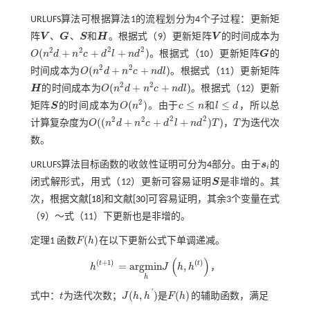
URLUFS算法可根据算法1的流程划分为4个子过程：更新矩
阵
V
、
G
、
S
和
H
。根据
式（9）
更新矩阵
V
的时间成本为
V
G
S
H
V
2
2
2
2
(
+
+
+
)
O
n
d
n
c
d
l
n
d
。根据
式（10）
更新矩阵
G
的
O
(
n
2
d
+
n
2
c
+
d
2
l
+
n
d
2
)
G
2
2
(
+
+
)
时间成本为
O
n
d
n
c
n
d
l
。根据
式（11）
更新矩阵
O
(
n
2
d
+
n
2
c
+
n
d
l
)
2
2
(
+
+
)
H
的时间成本为
O
n
d
n
c
n
d
l
。根据
式（12）
更新
H
O
(
n
2
d
+
n
2
c
+
n
d
l
)
2
(
)
≤
≤
矩阵
S
的时间成本为
O
n
。由于
c
n
和
l
d
，所以总
S
O
(
n
2
)
c
≤
n
l
≤
d
2
2
2
2
(
(
+
+
+
)
)
计算复杂度为
O
n
d
n
c
d
l
n
d
T
，
T
为迭代次
O
(
(
n
2
d
+
n
2
c
+
d
2
l
+
n
d
2
)
T
)
T
数。
URLUFS算法目标函数的收敛性证明可分为4部分。由于
s
的
s
i
i
闭式解形式，用
式（12）
更新可容易证明
S
是非增的。其
S
次，根据文献[
18
]和文献[
30
]可容易证明，其余3个变量在式
（9）～
式（11）
下更新也是非增的。
(
)
定理1
函数
F
h
在以下更新公式下单调递减。
F
(
h
)
(
)
(
+
1
)
(
)
t
t
=
a
r
g
m
i
n
,
h
J
h
h
，
h
(
t
+
1
)
=
a
r
g
m
i
n
h
J
h
,
h
(
t
)
h
'
(
,
)
(
)
式中：
t
为迭代次数；
J
h
h
是
F
h
的辅助函数，满足
t
J
(
h
,
h
'
)
F
(
h
)