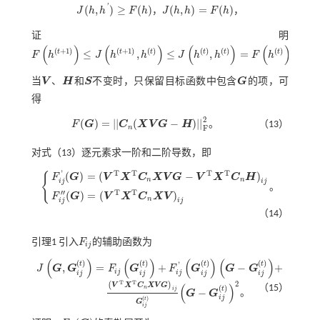
'
(
,
)
≥
(
)
(
,
)
=
(
)
J
h
h
F
h
，
J
h
h
F
h
，
J
(
h
,
h
'
)
≥
F
(
h
)
J
(
h
,
h
)
=
F
(
h
)
证明
(
)
(
)
(
)
(
)
(
+
1
)
(
+
1
)
(
)
(
)
(
)
(
)
t
t
t
t
t
t
≤
,
≤
,
=
F
h
J
h
h
J
h
h
F
h
。
F
h
(
t
+
1
)
≤
J
h
(
t
+
1
)
,
h
(
t
)
≤
J
h
(
t
)
,
h
(
t
)
=
F
h
(
t
)
当
V
、
H
和
S
不变时，只保留目标函数中包含
G
的项，可
V
H
S
G
得
2
(
)
=
|
|
(
−
)
|
|
F
G
C
X
V
G
H
。
（13）
F
(
G
)
=
|
|
C
n
(
X
V
G
-
H
)
|
|
F
2
n
F
对
式（13）
逐元素求一阶和二阶导数，即
T
T
T
T
'
(
)
=
(
−
)
{
F
G
V
X
C
X
V
G
V
X
C
H
n
n
i
j
i
j
。
F
i
j
'
(
G
)
=
(
V
T
X
T
C
n
X
V
G
-
V
T
X
T
C
n
H
)
i
j
F
i
j
″
(
G
)
=
(
V
T
X
T
C
n
X
V
)
i
j
T
T
′′
(
)
=
(
)
F
G
V
X
C
X
V
n
i
j
i
j
（14）
引理1
引入
F
的辅助函数为
F
i
j
i
j
(
)
(
)
(
)
(
)
(
)
(
)
(
)
(
)
'
t
t
t
t
,
=
+
−
+
J
G
G
F
G
F
G
G
G
J
G
,
G
i
j
(
t
)
=
F
i
j
G
i
j
(
t
)
+
F
i
j
'
G
i
j
(
t
)
G
-
G
i
j
(
t
)
+
i
j
i
j
i
j
i
j
i
j
i
j
T
T
2
(
)
(
)
V
X
C
X
V
G
（15）
(
)
n
t
i
j
−
G
G
。
V
T
X
T
C
n
X
V
G
i
j
G
i
j
(
t
)
G
-
G
i
j
(
t
)
2
i
j
(
)
t
G
i
j