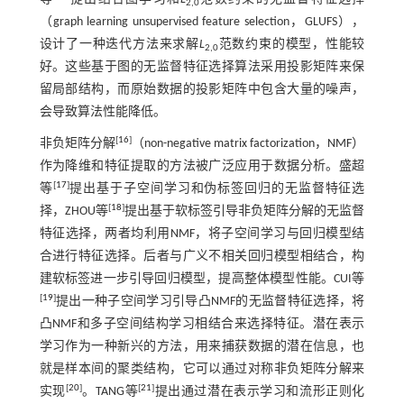
2,0
（graph learning unsupervised feature selection，GLUFS），
设计了一种迭代方法来求解
L
范数约束的模型，性能较
2,0
好。这些基于图的无监督特征选择算法采用投影矩阵来保
留局部结构，而原始数据的投影矩阵中包含大量的噪声，
会导致算法性能降低。
[
16
]
非负矩阵分解
（non-negative matrix factorization，NMF）
作为降维和特征提取的方法被广泛应用于数据分析。盛超
[
17
]
等
提出基于子空间学习和伪标签回归的无监督特征选
[
18
]
择，ZHOU等
提出基于软标签引导非负矩阵分解的无监督
特征选择，两者均利用NMF，将子空间学习与回归模型结
合进行特征选择。后者与广义不相关回归模型相结合，构
建软标签进一步引导回归模型，提高整体模型性能。CUI等
[
19
]
提出一种子空间学习引导凸NMF的无监督特征选择，将
凸NMF和多子空间结构学习相结合来选择特征。潜在表示
学习作为一种新兴的方法，用来捕获数据的潜在信息，也
就是样本间的聚类结构，它可以通过对称非负矩阵分解来
[
20
]
[
21
]
实现
。TANG等
提出通过潜在表示学习和流形正则化