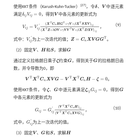
[
27
]
使用KKT条件（Karush-Kuhn-Tucker）
，令
δ
、
V
中逐元素
δ
V
=
0
满足
δ
V
，得到
V
中各元素的更新式为
δ
i
j
V
i
j
=
0
V
i
j
i
j
T
T
T
(
+
+
)
X
C
H
G
γ
V
β
X
S
X
V
（9）
n
'
i
j
=
V
V
，
V
i
j
=
V
i
j
'
(
X
T
C
n
H
G
T
+
γ
V
+
β
X
T
S
X
V
)
i
j
(
X
T
Z
+
λ
O
V
+
γ
V
V
T
V
+
β
X
T
D
X
V
)
i
j
i
j
i
j
T
T
T
(
+
+
+
)
X
Z
λ
O
V
γ
V
V
V
β
X
D
X
V
i
j
T
'
=
式中：
V
为上一次迭代的值；
Z
C
X
V
G
G
。
V
i
j
'
Z
=
C
n
X
V
G
G
T
n
i
j
（2）固定
V
、
H
和
S
，求解
G
V
H
S
G
通过定义拉格朗日乘子
ζ
约束
G
，得到关于
G
的拉格朗日函
ζ
G
G
数，并令导数为0，即
T
T
T
T
−
−
=
0
V
X
C
X
V
G
V
X
C
H
ζ
。
V
T
X
T
C
n
X
V
G
-
V
T
X
T
C
n
H
-
ζ
=
0
n
n
=
0
使用KKT条件，令
ζ
、
G
中逐元素满足
ζ
G
，得到
G
ζ
G
ζ
i
j
G
i
j
=
0
G
i
j
i
j
中各元素的更新式为
T
T
(
)
V
X
C
H
（10）
n
'
i
j
=
G
G
，
G
i
j
=
G
i
j
'
(
V
T
X
T
C
n
H
)
i
j
(
V
T
X
T
C
n
X
V
G
)
i
j
i
j
i
j
T
T
(
)
V
X
C
X
V
G
n
i
j
'
式中，
G
为上一次迭代的值。
G
i
j
'
i
j
（3）固定
V
、
G
和
S
，求解
H
V
G
S
H