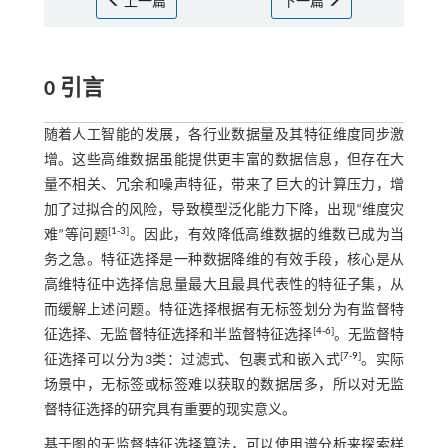
上一篇
下一篇
0 引言
随着人工智能的发展，各行业数据量及其特征维度同步激
增。这些高维数据虽能提供更丰富的数据信息，但存在大
量不相关、冗余和噪声特征，带来了巨大的计算压力，增
加了过拟合的风险，导致模型泛化能力下降，出现“维度灾
[
1
-
3
]
难”等问题
。因此，有效降低高维数据的维数已成为当
务之急。特征选择是一种数据降维的有效手段，核心是从
高维特征中选择信息量最大且最具代表性的特征子集，从
而缓解上述问题。特征选择根据有无标签划分为有监督特
[
4
-
6
]
征选择、无监督特征选择和半监督特征选择
。无监督特
[
7
-
9
]
征选择可以分为3类：过滤式、包裹式和嵌入式
。实际
场景中，无标签或标签难以获取的数据居多，所以对无监
督特征选择的研究具有重要的现实意义。
基于图的无监督特征选择算法，可以使用谱分析来探索样