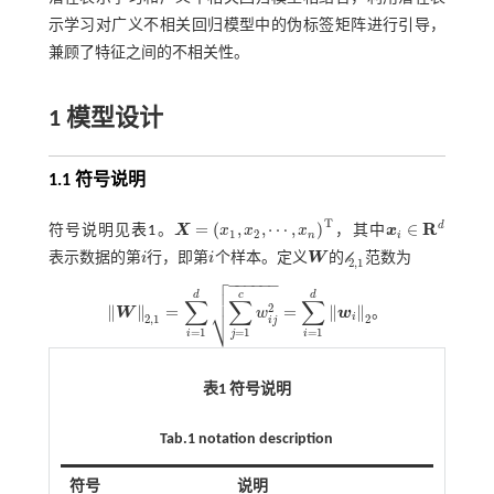
示学习对广义不相关回归模型中的伪标签矩阵进行引导，
兼顾了特征之间的不相关性。
1 模型设计
1.1 符号说明
T
R
d
=
(
,
,
⋯
,
)
∈
符号说明见
表1
。
X
x
x
x
，其中
x
1
2
n
i
X
=
x
1
,
x
2
,
⋯
,
x
n
T
x
i
∈
R
d
𝓁
表示数据的第
i
行，即第
i
个样本。定义
W
的
范数为
i
i
W
𝓁
2,1
2,1

−
−
−
−
−
−


d
c
d
∑
∑
∑
2
⎷
∥
∥
=
=
∥
∥
W
w
w
。
W
2,1
=
∑
i
=
1
d
∑
j
=
1
c
w
i
j
2
=
∑
i
=
1
d
w
i
2
i
2,1
2
i
j
=
1
=
1
=
1
i
j
i
表1 符号说明
Tab.1 notation description
符号
说明