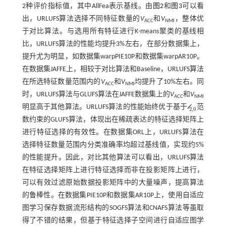
2种评价指标值，其中AllFea表示基线。由
图2
和
图3
可以看
出，URLUFS算法选择不同特征数量的
V
和
V
，整体优
ACC
NMI
于对比算法。与选用所有特征进行K-means聚类的基线相
比，URLUFS算法的性能均提升3%左右，在部分数据集上，
提升尤为明显，如数据集warpPIE10P和数据集warpAR10P。
在数据集JAFFE上，相较于对比算法和Baseline，URLUFS算法
在所选特征数量范围内的
V
和
V
均提升了10%左右。同
ACC
NMI
时，URLUFS算法与GLUFS算法在JAFFE数据集上的
V
和
V
ACC
NMI
𝓁
明显高于其他算法。URLUFS算法的性能始终优于基于
范
𝓁
2,0
2,0
数约束的GLUFS算法，体现出在稀疏表达的特征选择矩阵上
进行特征选择的有效性。在数据集ORL上，URLUFS算法在
选择特征数量范围内分类准确率均超过基线值，实现约5%
的性能提升。因此，对比其他算法可以看出，URLUFS算法
在特征选择矩阵上进行特征选择而非在投影矩阵上进行，
可以有效过滤原始数据投影矩阵中的大量噪声，提高算法
的鲁棒性。在数据集PIE10P和数据集AR10P上，使用自适应
图学习保存数据流形结构的SOGFS算法和CNAFS算法等虽取
得了不错的结果，但基于特征选择子空间进行自适应图学