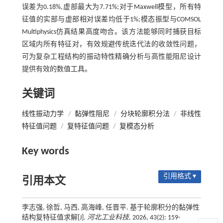
误差为0.18%,虚部最大为7.71%;对于Maxwell模型，所有特
征值的实部与虚部相对误差均低于1%;模态振型与COMSOL
Multiphysics仿真结果高度吻合。该方法能够同时捕获目标
区域内所有特征对，有效规避传统迭代法的收敛性问题，
可为复杂工程结构的振动特性精确分析与高性能阻尼设计
提供有效的数值工具。
关键词
线性振动力学
/
黏弹性阻尼
/
分块轮廓积分法
/
非线性
特征值问题
/
复特征值问题
/
复模态分析
Key words
引用格式 ▾
引用本文
李志强, 徐哲, 马西, 高海峰, 任晋平. 基于轮廓积分的黏弹性
结构复特征值求解[J].
河北工业科技
, 2026, 43(2): 159-