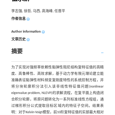
李志强, 徐哲, 马西, 高海峰, 任晋平
作者信息
+
Author information
+
文章历史
+
摘要
为了实现对强频率依赖性黏弹性阻尼结构复特征值的高精
度、高鲁棒性、高效求解，基于动力学有限元理论建立能
准确表征黏弹性材料频变复刚度特性的系统控制方程，并
将分块轮廓积分法引入该非线性特征值问题(nonlinear
eigenvalue problem, NLEVP)的求解流程，在复平面上构造闭
合积分轮廓，将原问题转化为一系列标准线性方程组，通
过梯形积分公式提取目标区域内的特征子空间。结果表
明：对于Kelvin-Voigt模型，前10阶复特征值的实部最大相对