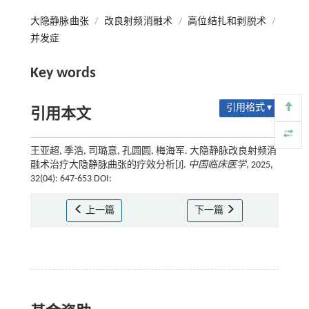
大隐静脉曲张
/
改良射频消融术
/
高位结扎和剥脱术
/
并发症
Key words
引用格式 ▾
引用本文
王亚超, 季浩, 司璐意, 孔圆圆, 梅海军. 大隐静脉改良射频消
融术治疗大隐静脉曲张的疗效分析[J].
中国临床医学
, 2025,
32(04): 647-653 DOI:
上一篇
下一篇