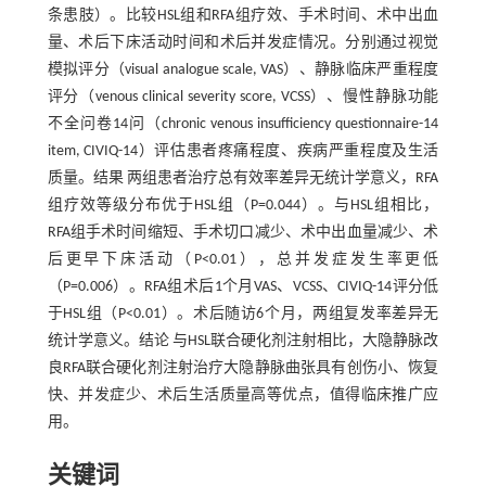
条患肢）。比较HSL组和RFA组疗效、手术时间、术中出血
量、术后下床活动时间和术后并发症情况。分别通过视觉
模拟评分（visual analogue scale, VAS）、静脉临床严重程度
评分（venous clinical severity score, VCSS）、慢性静脉功能
不全问卷14问（chronic venous insufficiency questionnaire-14
item, CIVIQ-14）评估患者疼痛程度、疾病严重程度及生活
质量。结果 两组患者治疗总有效率差异无统计学意义，RFA
组疗效等级分布优于HSL组（P=0.044）。与HSL组相比，
RFA组手术时间缩短、手术切口减少、术中出血量减少、术
后更早下床活动（P<0.01），总并发症发生率更低
（P=0.006）。RFA组术后1个月VAS、VCSS、CIVIQ-14评分低
于HSL组（P<0.01）。术后随访6个月，两组复发率差异无
统计学意义。结论 与HSL联合硬化剂注射相比，大隐静脉改
良RFA联合硬化剂注射治疗大隐静脉曲张具有创伤小、恢复
快、并发症少、术后生活质量高等优点，值得临床推广应
用。
关键词