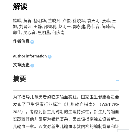
解读
桂嵘, 黄蓉, 杨明华, 竺晓凡, 卢俊, 徐晓军, 袁天明, 张蓉, 王
旭, 刘晋萍, 王静, 邵智利, 赵明一, 郭永建, 陈佳睿, 陈琦蓉,
郭佳, 吴心音, 黑明燕, 何庆南
作者信息
+
Author information
+
文章历史
+
摘要
为了指导儿童患者的临床输血实践，国家卫生健康委员会
发布了卫生健康行业标准《儿科输血指南》（WS/T 795-
2022）。考虑到新生儿时期的生理特殊性，新生儿的输血
实践较其他儿童更为错综复杂，因此该指南独立设置新生
儿输血一章。该文对新生儿输血条款内容的编制背景和证