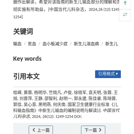
据作出解读，希望对该指南的新生儿输血部分的理解和贯
彻实施有所助益。[中国当代儿科杂志，2024,26 (12):1249-
1254]
关键词
输血
/
贫血
/
血小板减少症
/
新生儿溶血病
/
新生儿
Key words
引用格式 ▾
引用本文
桂嵘, 黄蓉, 杨明华, 竺晓凡, 卢俊, 徐晓军, 袁天明, 张蓉, 王
旭, 刘晋萍, 王静, 邵智利, 赵明一, 郭永建, 陈佳睿, 陈琦蓉,
郭佳, 吴心音, 黑明燕, 何庆南. 国家卫生健康行业标准《儿
科输血指南》中新生儿输血的编制说明与解读[J].
中国当代
儿科杂志
, 2024, 26(12): 1249-1254 DOI:
上一篇
下一篇