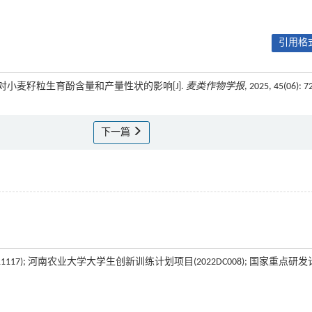
引用格式
AtTC对小麦籽粒生育酚含量和产量性状的影响[J].
麦类作物学报
, 2025, 45(06): 7
下一篇
111117); 河南农业大学大学生创新训练计划项目(2022DC008); 国家重点研