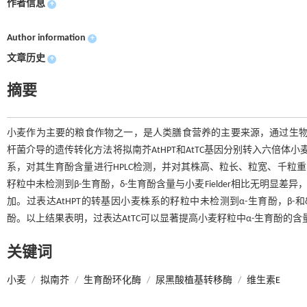
作者信息
+
Author information
+
文章历史
+
摘要
小麦作为主要的粮食作物之一，是人类膳食营养的主要来源，通过生物
杆菌介导的遗传转化方法将拟南芥AtHPT和AtTC基因分别转入六倍体小麦Fie
系，对其生育酚含量进行HPLC检测，并对其株高、粒长、粒宽、千粒重
籽粒中未检测到β-生育酚，δ-生育酚含量与小麦Fielder相比无明
加。过表达AtHPT的转基因小麦株系的籽粒中未检测到α-生育酚，β-和
酚。以上结果表明，过表达AtTC可以显著提高小麦籽粒中α-生育酚的
关键词
小麦
/
拟南芥
/
生育酚环化酶
/
尿黑酸植基转移酶
/
维生素E