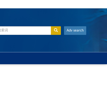
Adv search