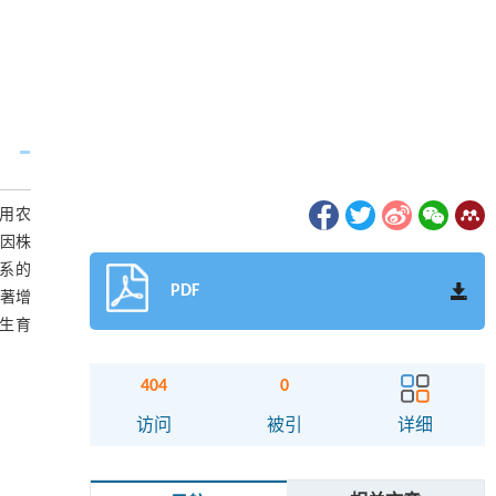
用农
基因株
株系的
PDF
显著增
-生育
404
0
访问
被引
详细