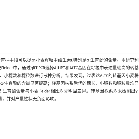
育种手段可以提高小麦籽粒中维生素E特别是α-生育酚的含量。本研究利
lder中，通过qRT-PCR选择AtHPT和AtTC基因在籽粒中表达量较高的转
、小穗数和穗粒数进行考种分析。结果发现，过表达AtTC的转基因小麦
显差异，α-生育酚的含量显著提高；转基因株系后代的穗长、小穗数和穗粒数均
δ-生育酚含量与小麦Fielder相比均无明显差异。转基因株系均未检测出γ
含量，并对产量性状无负面影响。