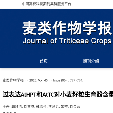
中国高校科技期刊集群服务平台
首页
期刊介绍
麦类作物学报
››
2025, Vol. 45
››
Issue (06)
: 727 -734.
过表达AtHPT和AtTC对小麦籽粒生育酚
王丹, 郭雅洁, 刘梦甜, 韩雪莹, 李慧芳, 姬祥, 刘会云