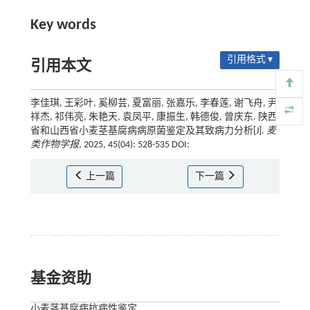
Key words
引用格式 ▾
引用本文
李佳琪, 王彩叶, 奚柳芸, 夏富丽, 张嘉乐, 李春莲, 谢飞舟, 尹
祥杰, 祁伟亮, 朱艳天, 袁凤平, 康振生, 韩德俊, 曾庆东. 陕西
省和山西省小麦茎基腐病病原菌鉴定及其致病力分析[J].
麦
类作物学报
, 2025, 45(04): 528-535 DOI:
上一篇
下一篇
基金资助
小麦茎基腐病抗病性鉴定