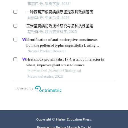
Copyright © Higher Education Press.
Powered by Beijing Magtech Co. Ltd