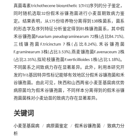
真菌毒素trichothecene biosynthetic 1(Tri1)序列的分子鉴定，
同时随机选取32份假禾谷镰孢菌进行小麦苗期致病力鉴
定。结果表明，从175份培养物分离得到138株菌系，菌系
的形态学及序列特征分析鉴定得到85株镰孢菌系，其中假
禾谷镰孢菌Fusarium pseudograminearum 72株(占比84.71%),
三线镰孢菌F.tricinctum 7株(占比8.24%),禾谷镰孢菌
F.graminearum 3株(占比3.53%),燕麦镰孢菌F.avenaceum 2株
(占比2.35%),拟轮枝镰孢菌F.verticillioides 1株(占比1.18%)。
不同菌系之间致病力存在显著差异。此外，利用本研究开
发的Tri1基因特异性标记能够有效地区分假禾谷镰孢菌和禾
谷镰孢菌。由此可见，陕西和山西两省小麦茎基腐病优势
病原菌均为假禾谷镰孢菌，不同样本分离得到的假禾谷镰
孢菌菌株对小麦幼苗的致病力存在显著差异。
关键词
小麦茎基腐病
/
病原菌鉴定
/
假禾谷镰孢菌
/
致病力分
析