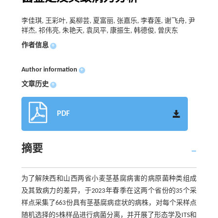
李佳琪, 王彩叶, 奚柳芸, 夏富丽, 张嘉乐, 李春莲, 谢飞舟, 尹
祥杰, 祁伟亮, 朱艳天, 袁凤平, 康振生, 韩德俊, 曾庆东
作者信息
+
Author information
+
文章历史
+
PDF
摘要
为了解陕西和山西两省小麦茎基腐病害的病原菌种类组成
及其致病力的差异，于2023年春季在这两个省份的35个采
样点采集了663份具有茎基腐病症状的病株，对每个采样点
随机选择的5株样品进行病菌分离，并开展了形态学及ITS和