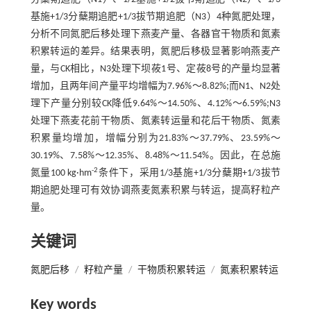
基施+1/3分蘖期追肥+1/3拔节期追肥（N3）4种氮肥处理，
分析不同氮肥后移处理下燕麦产量、各器官干物质和氮素
积累转运的差异。结果表明，氮肥后移极显著影响燕麦产
量，与CK相比，N3处理下坝莜1号、定莜8号的产量均显著
增加，且两年间产量平均增幅为7.96%～8.82%;而N1、N2处
理下产量分别较CK降低9.64%～14.50%、4.12%～6.59%;N3
处理下燕麦花前干物质、氮素转运量和花后干物质、氮素
积累量均增加，增幅分别为21.83%～37.79%、23.59%～
30.19%、7.58%～12.35%、8.48%～11.54%。因此，在总施
-2
氮量100 kg·hm
条件下，采用1/3基施+1/3分蘖期+1/3拔节
期追肥处理可有效协调燕麦氮素积累与转运，提高籽粒产
量。
关键词
氮肥后移
/
籽粒产量
/
干物质积累转运
/
氮素积累转运
Key words