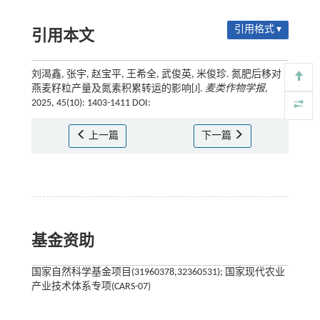
引用格式 ▾
引用本文
刘渴鑫, 张宇, 赵宝平, 王希全, 武俊英, 米俊珍. 氮肥后移对
燕麦籽粒产量及氮素积累转运的影响[J].
麦类作物学报
,
2025, 45(10): 1403-1411 DOI:
上一篇
下一篇
基金资助
国家自然科学基金项目(31960378,32360531); 国家现代农业
产业技术体系专项(CARS-07)