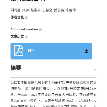
刘渴鑫, 张宇, 赵宝平, 王希全, 武俊英, 米俊珍
作者信息
+
Author information
+
文章历史
+
PDF
摘要
为探究不同氮肥后移处理对燕麦籽粒产量及氮素积累转运
的影响，采用随机区组设计，以坝莜1号和定莜8号为材
料，于2021—2022年连续两年开展大田试验，在总施纯氮
-2
量100 kg·hm
条件下，设置全部基施（CK）、1/2基施+1/2
分蘖期追肥（N1）、1/2基施+1/2拔节期追肥（N2）、1/3