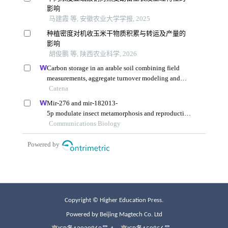
Copyright © Higher Education Press.
Powered by Beijing Magtech Co. Ltd