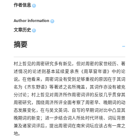
作者信息
+
Author information
+
文章历史
+
摘要
村上哲见的周密研究多有新见，但对周密的家世经历、著
述情况的论述则基本延续夏承焘《周草窗年谱》中的论
说。在他看来，周密词没有受到足够重视的原因在于其词
名为《齐东野语》等著述之名所掩盖，其词作亦没有被充
分讨论；村上哲见对周济所作周密词评的反驳几乎贯穿其
周密研究，围绕周济所评全面考察了周密早、晚期词的动
态发展变化，在与吴文英词、自写的早期词对比中凸显其
晚期词的新变；进一步结合词人所处时代环境、词坛背景
兼及诸家词评后，提出周密词在南宋词坛应该占有一席之
地。