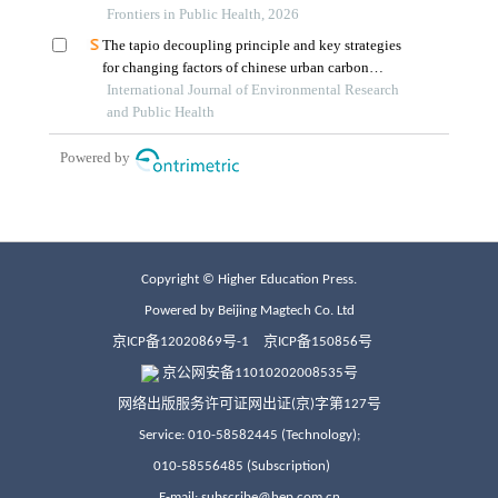
Copyright © Higher Education Press.
Powered by Beijing Magtech Co. Ltd
京ICP备12020869号-1
京ICP备150856号
京公网安备11010202008535号
网络出版服务许可证网出证(京)字第127号
Service: 010-58582445 (Technology);
010-58556485 (Subscription)
E-mail: subscribe@hep.com.cn