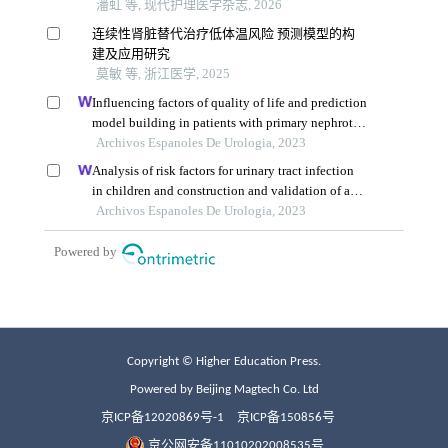
Copyright © Higher Education Press.
Powered by Beijing Magtech Co. Ltd
京ICP备12020869号-1
京ICP备150856号
京公网安备11010202008535号