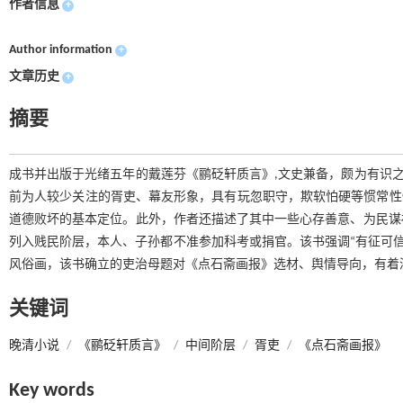
作者信息
+
Author information
+
文章历史
+
摘要
成书并出版于光绪五年的戴莲芬《鹂砭轩质言》,文史兼备，颇为有识之
前为人较少关注的胥吏、幕友形象，具有玩忽职守，欺软怕硬等惯常性
道德败坏的基本定位。此外，作者还描述了其中一些心存善意、为民谋
列入贱民阶层，本人、子孙都不准参加科考或捐官。该书强调“有征可信
风俗画，该书确立的吏治母题对《点石斋画报》选材、舆情导向，有着
关键词
晚清小说
/
《鹂砭轩质言》
/
中间阶层
/
胥吏
/
《点石斋画报》
Key words