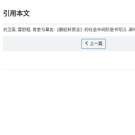
引用本文
刘卫英, 雷舒程. 胥吏与幕友:《鹂砭轩质言》的社会中间阶层书写[J].
湖
上一篇