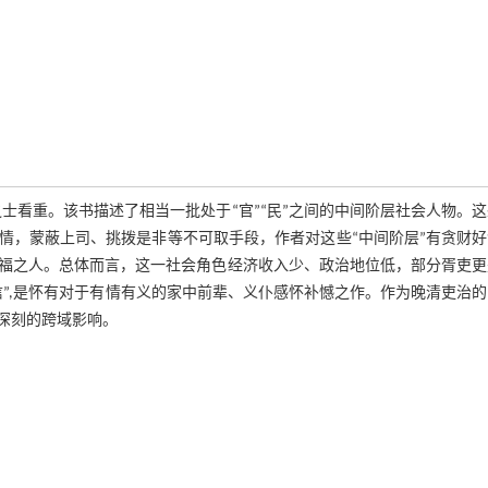
士看重。该书描述了相当一批处于“官”“民”之间的中间阶层社会人物。
情，蒙蔽上司、挑拨是非等不可取手段，作者对这些“中间阶层”有贪财好
福之人。总体而言，这一社会角色经济收入少、政治地位低，部分胥吏更
”,是怀有对于有情有义的家中前辈、义仆感怀补憾之作。作为晚清吏治
深刻的跨域影响。