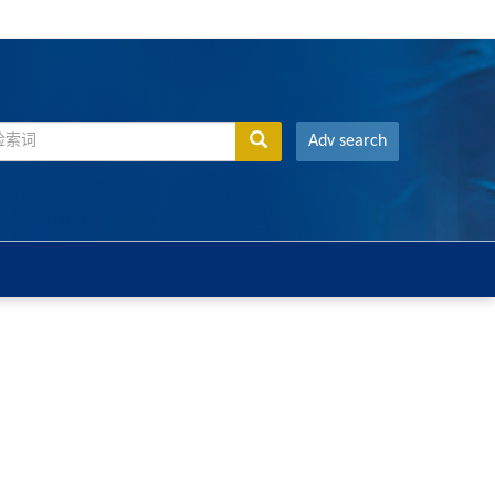
Adv search