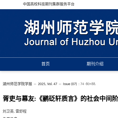
中国高校科技期刊集群服务平台
首页
期刊介绍
湖州师范学院学报
››
2025, Vol. 47
››
Issue (07)
: 74 -80+88.
胥吏与幕友:《鹂砭轩质言》的社会中间
刘卫英, 雷舒程