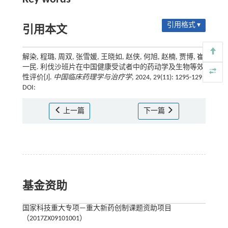
引用格式 ▾
引用本文
解染, 程璐, 周双, 张雪媛, 王晓如, 赵侠, 何旭, 赵楠, 贾博, 崔
一民. 利伐沙班片在中国健康受试者中的药动学及生物等效
性评价[J].
中国临床药理学与治疗学
, 2024, 29(11): 1295-1299
DOI:
上一篇
下一篇
基金资助
国家科技重大专项—重大新药创制课题资助项目
（2017ZX09101001）