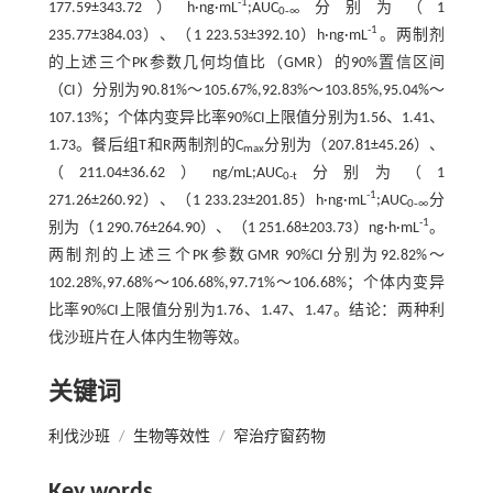
-1
177.59±343.72）h·ng·mL
;AUC
分别为（1
0‐∞
-1
235.77±384.03）、（1 223.53±392.10）h·ng·mL
。两制剂
的上述三个PK参数几何均值比（GMR）的90%置信区间
（CI）分别为90.81%～105.67%,92.83%～103.85%,95.04%～
107.13%；个体内变异比率90%CI上限值分别为1.56、1.41、
1.73。餐后组T和R两制剂的C
分别为（207.81±45.26）、
max
（211.04±36.62）ng/mL;AUC
分别为（1
0-t
-1
271.26±260.92）、（1 233.23±201.85）h·ng·mL
;AUC
分
0‐∞
-1
别为（1 290.76±264.90）、（1 251.68±203.73）ng·h·mL
。
两制剂的上述三个PK参数GMR 90%CI分别为92.82%～
102.28%,97.68%～106.68%,97.71%～106.68%；个体内变异
比率90%CI上限值分别为1.76、1.47、1.47。结论：两种利
伐沙班片在人体内生物等效。
关键词
利伐沙班
/
生物等效性
/
窄治疗窗药物
Key words