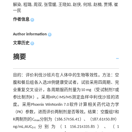
解染, 程璐, 周双, 张雪媛, 王晓如, 赵侠, 何旭, 赵楠, 贾博, 崔
一民
作者信息
+
Author information
+
文章历史
+
摘要
目的：评价利伐沙班片在人体中的生物等效性。方法：空
腹和餐后组各入选28例健康受试者，试验采用四周期、完
全重复交叉设计，各周期服药剂量为10 mg（受试制剂T或
参比制剂R）。采用HPLC-MS/MS测定血样中利伐沙班的浓
度。采用Phoenix WinNonlin 7.0软件计算相关药代动力学
（PK）参数，进而评价两制剂是否等效。结果：空腹组T和
R两制剂的C
分别为（186.57±56.41）、（187.61±50.89）
max
ng/mL;AUC
分别为（1 156.21±335.85）、（1
0-t