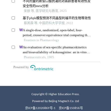
Copyright © Higher Education Press.
Powered by Beijing Magtech Co. Ltd
京ICP备12020869号-1
京ICP备150856号