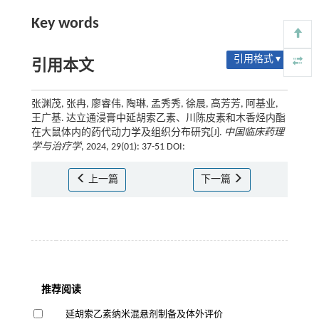
Key words
引用格式 ▾
引用本文
张渊茂, 张冉, 廖睿伟, 陶琳, 孟秀秀, 徐晨, 高芳芳, 阿基业,
王广基. 达立通浸膏中延胡索乙素、川陈皮素和木香烃内酯
在大鼠体内的药代动力学及组织分布研究[J].
中国临床药理
学与治疗学
, 2024, 29(01): 37-51 DOI:
上一篇
下一篇