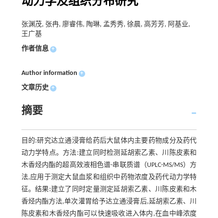
动力学及组织分布研究
张渊茂, 张冉, 廖睿伟, 陶琳, 孟秀秀, 徐晨, 高芳芳, 阿基业,
王广基
作者信息
+
Author information
+
文章历史
+
摘要
目的:研究达立通浸膏给药后大鼠体内主要药物成分及药代
动力学特点。方法:建立同时检测延胡索乙素、川陈皮素和
木香烃内酯的超高效液相色谱-串联质谱（UPLC-MS/MS）方
法,应用于测定大鼠血浆和组织中药物浓度及药代动力学特
征。结果:建立了同时定量测定延胡索乙素、川陈皮素和木
香烃内酯方法,单次灌胃给予达立通浸膏后,延胡索乙素、川
陈皮素和木香烃内酯可以快速吸收进入体内,在血中峰浓度