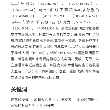
(C
)分别为（13.73±7.50）、（27.01±17.69）、
max
（66.73±29.94）ng/mL,曲线下面积(AUC
)分别为
0-t
（80.43±40.03）、（41.30±28.69）、（303.90±136.69）
-1
ng·h·mL
,消除半衰期(t
)分别为（5.82±2.22）、
1/2
（1.08±0.01）、（4.95±2.53）h。多次给药能明显增加各物
质体内暴露水平。各成分在大鼠的主要组织/器官中广泛分
布,在胃肠道中暴露水平最高,其次是肝和肾。各成分存在明
显的雌雄差异,在雌性大鼠中的暴露量(C
和AUC)均显著高
max
于雄性大鼠（P<0.05）。结论:UPLC-MS/MS测定延胡索乙
素、川陈皮素和木香烃内酯的方法准确、灵敏、可靠。达
立通浸膏中延胡索乙素、川陈皮素和木香烃内酯可吸收进
入血液、广泛分布于体内组织、器官、较快代谢/消除,为达
立通浸膏潜在的体内药代标记物。
关键词
达立通浸膏
/
延胡索乙素
/
川陈皮素
/
木香烃内酯
/
药物代谢动力学
/
组织分布