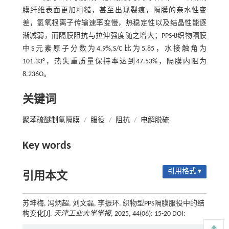
膜纤维表面更加粗糙，甚至出现裂痕，隔膜的亲水性变
差，氢氧根离子传输速率变慢，热稳定性以及结晶性能逐
渐减弱，而隔膜阻抗与拉伸强度随之增大；PPS-8织物隔膜
中S元素原子分数为4.9%,S/C比为5.85，水接触角为
101.33°，热失重质量保持率达到47.53%，隔膜内阻为
8.236Ω。
关键词
聚苯硫醚制氢隔膜
/
服役
/
阻抗
/
电解脱硫
Key words
引用格式 ▾
引用本文
苏坤梅, 冯炳超, 刘文磊, 李振环. 织物型PPS隔膜服役中的结
构变化[J].
天津工业大学学报
, 2025, 44(06): 15-20 DOI: