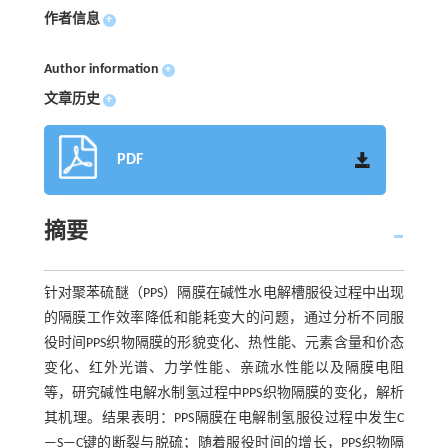
作者信息
+
Author information
+
文章历史
+
PDF
摘要
针对聚苯硫醚（PPS）隔膜在碱性水电解槽服役过程中出现
的隔膜工作效率降低和能耗变大的问题，通过分析不同服
役时间PPS织物隔膜的形貌变化、热性能、元素含量和价态
变化、红外光谱、力学性能、亲疏水性能以及隔膜电阻
等，研究碱性电解水制氢过程中PPS织物隔膜的变化，解析
其机理。结果表明：PPS隔膜在电解制氢服役过程中发生C
—S—C键的断裂与脱硫；随着服役时间的增长，PPS织物隔