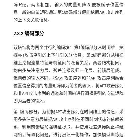
阵
P
。两者相加，输入的向量矩阵
X
便被赋予位置信
P
P
E
X
P
E
息。新的向量矩阵通过第1编码部分便能挖掘APT攻击序列
的上下文关联信息。
2.3.2 编码部分
双塔结构为两个并行的编码块：第1编码部分从时间维上挖
掘APT攻击序列的上下时刻关联信息；第2编码部分从特征
维上挖掘流量特征与特征间的隐含关系。两者结构相同，
均由多头注意力层、残差连接及归一化层、前馈层组成。
但两者的输入不同，将APT攻击序列和非APT攻击序列融合
位置信息得到的向量矩阵即为前者的输入，将APT攻击序列
和非APT攻击序列的通道和时间轴进行调换得到的向量矩阵
即为后者的输入。
第1编码部分。为挖掘APT攻击序列在时间维上的信息，采
用多头注意力层捕捉APT攻击序列在不同时刻状态的依赖关
系，利用前馈层加强特征提取，并使用残差连接防止神经
网络训练退化问题，进行层归一化操作，加快模型训练速