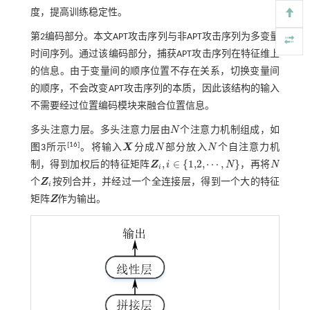
度，提高训练稳定性。
第2编码部分。本文APT攻击序列与非APT攻击序列为多变量
时间序列。通过该编码部分，捕获APT攻击序列在特征维上
的信息。由于变量间的顺序位置不存在关系，切换变量间
的顺序，不会改变APT攻击序列的本质，因此该结构的输入
不需要经过位置编码模块来融合位置信息。
多头注意力层。多头注意力层由
N
个注意力机制组成，如
N
[
16
]
图3
所示
。将输入
X
分成
N
部分放入
N
个自注意力机
X
N
N
,
∈
{
1,2
,
⋯
,
}
制，得到加权后的特征矩阵
Z
i
N
，再将
N
N
i
Z
i
,
i
∈
{
1,2
,
⋯
,
N
}
个
Z
按列合并，并经过一个全连接层，得到一个大的特征
Z
i
i
矩阵
Z
作为输出。
Z