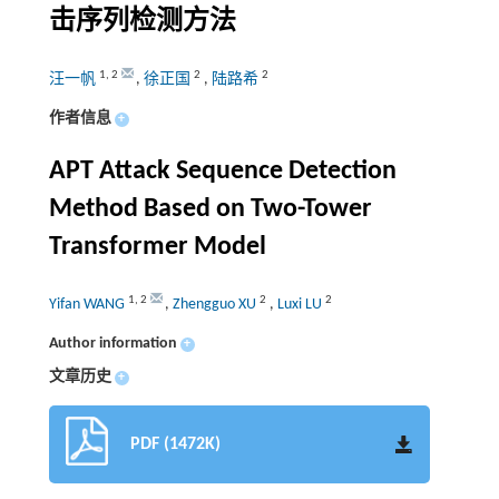
击序列检测方法
1
,
2
2
2
汪一帆
,
徐正国
,
陆路希
作者信息
+
APT Attack Sequence Detection
Method Based on Two-Tower
Transformer Model
1
,
2
2
2
Yifan WANG
,
Zhengguo XU
,
Luxi LU
Author information
+
文章历史
+
PDF (1472K)