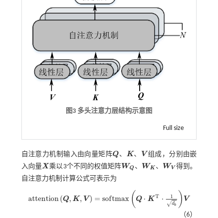
图3 多头注意力层结构示意图
Full size
自注意力机制输入由向量矩阵
Q
、
K
、
V
组成，分别由嵌
Q
K
V
入向量
X
乘以3个不同的权值矩阵
W
、
W
、
W
得到。
X
W
Q
W
K
W
V
K
V
Q
自注意力机制计算公式可表示为
(
)
1
T
a
t
t
e
n
t
i
o
n
(
,
,
)
=
s
o
f
t
m
a
x
⋅
⋅
Q
K
V
Q
K
V
a
t
e
n
t
o
n
Q
,
K
,
V
=
s
o
f
m
a
x
Q
⋅
K
T
⋅
1
d
k
V
√
d
k
（6）