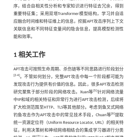
序，结合自相关性分析和专家知识进行特征去冗余，得到
重要特征集；采用双塔Transformer模型结构，学习并自适
应融合时间维和特征维上的信息，挖掘APT攻击序列上下文
关联信息和不同特征变量间的隐含信息，提高模型检测性
能和效率。
1 相关工作
APT攻击可按照生命周期、杀伤链等不同思路进行阶段划分
[
2
-
4
]
。不管如何划分，完整APT攻击中每一个阶段都可能为
发现攻击行为提供有价值的信息。因此，很多APT攻击检测
[
5
]
研究聚焦于部分阶段的网络攻击。Xuan等
针对网络流量
中IP和域的相关特征和异常行为进行APT攻击检测，后续将
扩大检测范围至HTTP、TLS等其他部分。考虑到鱼叉式网络
[
6
]
钓鱼攻击作为APT攻击中的常见技术手段，Chuan等
提取
统一资源定位符（Uniform Resource Locator, URL）的相关特
征，利用决策树和神经网络相结合的集成学习器进行分类
[
7
]