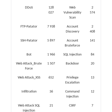
DDoS
128
Web
2
027
Vulnerability
574
Scan
FTP-Patator
7 938
Account
2
Discovery
408
SSH-Patator
5 897
Account
141
Bruteforce
Bot
1 966
SQL Injection
84
Web Attack_Brute
1 507
Backdoor
20
Force
Web Attack_XSS
652
Privilege
13
Escalation
Infiltration
36
Command
12
Injection
Web Attack SQL
21
CSRF
7
Injection