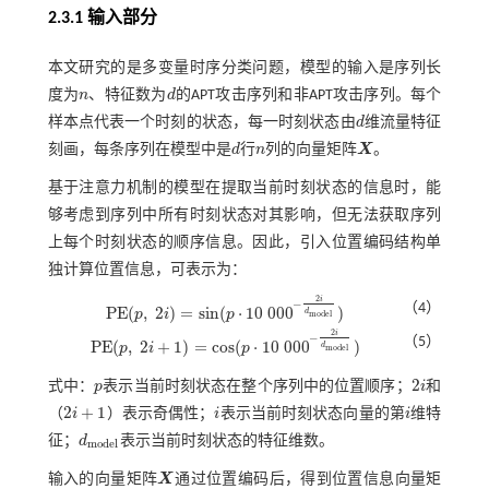
2.3.1 输入部分
本文研究的是多变量时序分类问题，模型的输入是序列长
度为
n
、特征数为
d
的APT攻击序列和非APT攻击序列。每个
n
d
样本点代表一个时刻的状态，每一时刻状态由
d
维流量特征
d
刻画，每条序列在模型中是
d
行
n
列的向量矩阵
X
。
d
n
X
基于注意力机制的模型在提取当前时刻状态的信息时，能
够考虑到序列中所有时刻状态对其影响，但无法获取序列
上每个时刻状态的顺序信息。因此，引入位置编码结构单
独计算位置信息，可表示为：
2
i
−
（4）
P
E
(
,
2
)
=
s
i
n
(
⋅
10
000
)
p
i
p
d
m
o
d
e
l
P
E
(
p
,
2
i
)
=
s
i
n
(
p
⋅
10
000
-
2
i
d
m
o
d
e
l
)
2
i
−
（5）
P
E
(
,
2
+
1
)
=
c
o
s
(
⋅
10
000
)
p
i
p
d
m
o
d
e
l
P
E
(
p
,
2
i
+
1
)
=
c
o
s
(
p
⋅
10
000
-
2
i
d
m
o
d
e
l
)
2
式中：
p
表示当前时刻状态在整个序列中的位置顺序；
i
和
p
2
i
2
+
1
（
i
）表示奇偶性；
i
表示当前时刻状态向量的第
i
维特
2
i
+
1
i
i
征；
d
表示当前时刻状态的特征维数。
d
m
o
d
e
l
m
o
d
e
l
输入的向量矩阵
X
通过位置编码后，得到位置信息向量矩
X