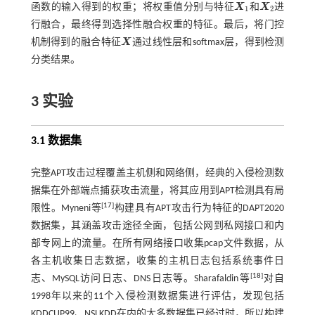
函数的输入得到的权重；将权重值分别与特征
X
和
X
进
X
1
X
2
1
2
行融合，最终得到选择性融合权重的特征。最后，将门控
机制得到的融合特征
X
通过线性层和softmax层，得到检测
X
分类结果。
3 实验
3.1 数据集
完整APT攻击过程覆盖主机侧和网络侧，经典的入侵检测数
据集在外部端点捕获攻击流量，将其应用到APT检测具有局
[
17
]
限性。Myneni等
构建具有APT攻击行为特征的DAPT2020
数据集，其涵盖攻击途径全面，包括公网到私网接口和内
部专网上的流量。在所有网络接口收集pcap文件数据，从
各主机收集日志数据，收集的主机日志包括系统事件日
[
18
]
志、MySQL访问日志、DNS日志等。Sharafaldin等
对自
1998年以来的11个入侵检测数据集进行评估，发现包括
KDDCUP99、NSLKDD在内的大多数据集已经过时，所以构建