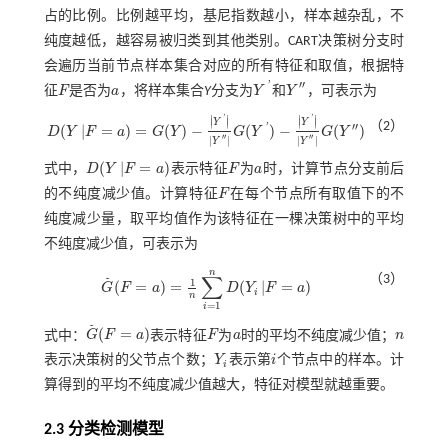
占的比例。比例越平均，基尼指数越小，样本越杂乱，不
纯度越低，越容易被归类到其他类别。CART决策树分支时
会遍历当前节点样本集合对应的所有特征和取值，根据特
′′
'
征
F
是否为
a
，将样本集合
Y
分支为
Y
和
Y
，可表示为
F
a
Y
'
Y
″
∣
∣
∣
∣
'
'
∣
∣
∣
∣
Y
Y
（2）
′′
'
(
|
=
)
=
(
)
−
(
)
−
(
)
D
Y
F
a
G
Y
G
Y
G
Y
D
(
Y
F
=
a
)
=
G
(
Y
)
-
Y
'
Y
″
G
(
Y
'
)
-
Y
'
Y
″
G
(
Y
″
)
′′
′′
|
|
|
|
Y
Y
(
|
=
)
式中，
D
Y
F
a
表示特征
F
为
a
时，计算节点分支前后
D
(
Y
F
=
a
)
F
a
的不纯度减少值。计算特征
F
在每个节点所有取值下的不
F
纯度减少量，取平均值作为该特征在一棵决策树中的平均
不纯度减少值，可表示为
n
∑
（3）
˜
1
(
=
)
=
(
|
=
)
G
F
a
D
Y
F
a
G
˜
(
F
=
a
)
=
1
n
∑
i
=
1
n
D
(
Y
i
F
=
a
)
i
n
=
1
i
˜
(
=
)
式中：
G
F
a
表示特征
F
为
a
时的平均不纯度减少值；
n
G
˜
(
F
=
a
)
F
a
n
表示决策树的父节点个数；
Y
表示第
i
个节点中的样本。计
Y
i
i
i
算得到的平均不纯度减少值越大，特征对模型就越重要。
2.3 分类检测模型