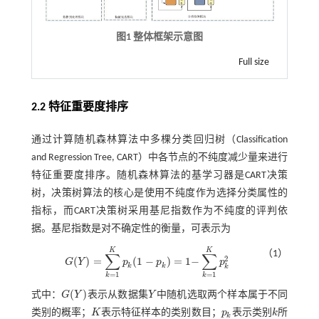
图1 整体框架示意图
Full size
2.2 特征重要度排序
通过计算随机森林算法中多棵分类回归树（Classification
and Regression Tree, CART）中各节点的不纯度减少量来进行
特征重要度排序。随机森林算法的基学习器是CART决策
树，决策树算法的核心是使用不纯度作为选择分类属性的
指标，而CART决策树采用基尼指数作为不纯度的评判依
据。基尼指数是对不确定性的衡量，可表示为
K
K
（1）
∑
∑
2
(
)
=
(
1
−
)
=
1
−
G
Y
p
p
p
G
(
Y
)
=
∑
k
=
1
K
p
k
(
1
-
p
k
)
=
1
-
∑
k
=
1
K
p
k
2
k
k
k
=
1
=
1
k
k
(
)
式中：
G
Y
表示从数据集
Y
中随机选取两个样本属于不同
G
(
Y
)
Y
类别的概率；
K
表示特征样本的类别数目；
p
表示类别
k
所
K
p
k
k
k