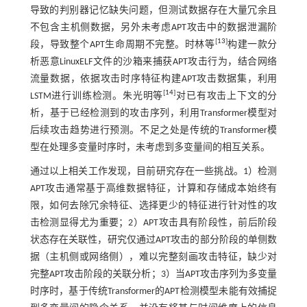
导致的判别器记忆缺失问题，但测试数据存在大量冗余且
不包含主机侧数据，另外未考虑APT攻击中的数据泄漏阶
[
13
]
段，导致整个APT生命周期不完整。时林等
构建一款分
析恶意LinuxELF文件的沙箱来捕获APT攻击行为，结合网络
流量数据，依据攻击时序特征构建APT攻击数据集，利用
[
14
]
LSTM进行训练检测。朱光明等
对已有攻击上下文的分
析，基于已经检测到的攻击序列，利用Transformer模型对
后续攻击趋势进行预测。不足之处是传统的Transformer模
型在处理多变量时序时，未考虑到多变量间的相互关系。
通过以上相关工作发现，目前研究存在一些挑战。1）检测
APT攻击通常基于高维数据特征，计算和存储成本始终有
限，如何去除冗余特征、选择更少的特征进行针对性的攻
击检测显得尤为重要；2）APT攻击具有阶段性，前后阶段
状态存在关联性，研究仅通过APT攻击的部分阶段的单侧数
据（主机侧或网络侧），难以完整刻画攻击特征，缺少对
完整APT攻击阶段的关联分析；3）当APT攻击序列为多变量
时序时，基于传统Transformer的APT检测模型未能有效捕捉