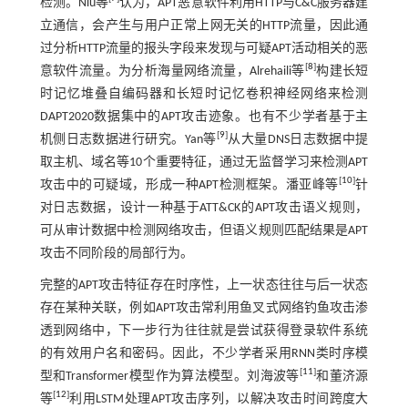
检测。Niu等
认为，APT恶意软件利用HTTP与C&C服务器建
立通信，会产生与用户正常上网无关的HTTP流量，因此通
过分析HTTP流量的报头字段来发现与可疑APT活动相关的恶
[
8
]
意软件流量。为分析海量网络流量，Alrehaili等
构建长短
时记忆堆叠自编码器和长短时记忆卷积神经网络来检测
DAPT2020数据集中的APT攻击迹象。也有不少学者基于主
[
9
]
机侧日志数据进行研究。Yan等
从大量DNS日志数据中提
取主机、域名等10个重要特征，通过无监督学习来检测APT
[
10
]
攻击中的可疑域，形成一种APT检测框架。潘亚峰等
针
对日志数据，设计一种基于ATT&CK的APT攻击语义规则，
可从审计数据中检测网络攻击，但语义规则匹配结果是APT
攻击不同阶段的局部行为。
完整的APT攻击特征存在时序性，上一状态往往与后一状态
存在某种关联，例如APT攻击常利用鱼叉式网络钓鱼攻击渗
透到网络中，下一步行为往往就是尝试获得登录软件系统
的有效用户名和密码。因此，不少学者采用RNN类时序模
[
11
]
型和Transformer模型作为算法模型。刘海波等
和董济源
[
12
]
等
利用LSTM处理APT攻击序列，以解决攻击时间跨度大