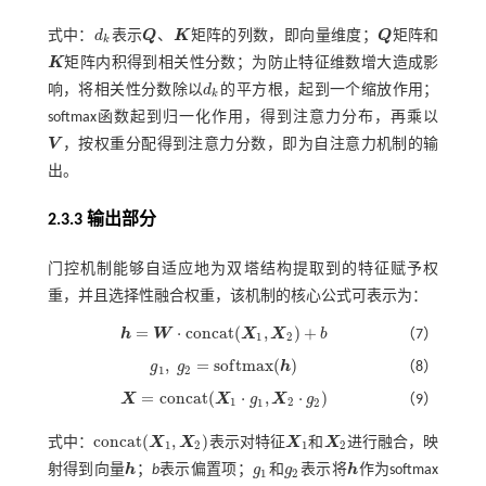
式中：
d
表示
Q
、
K
矩阵的列数，即向量维度；
Q
矩阵和
d
k
Q
K
Q
k
K
矩阵内积得到相关性分数；为防止特征维数增大造成影
K
响，将相关性分数除以
d
的平方根，起到一个缩放作用；
d
k
k
softmax函数起到归一化作用，得到注意力分布，再乘以
V
，按权重分配得到注意力分数，即为自注意力机制的输
V
出。
2.3.3 输出部分
门控机制能够自适应地为双塔结构提取到的特征赋予权
重，并且选择性融合权重，该机制的核心公式可表示为：
=
⋅
c
o
n
c
a
t
(
,
)
+
h
W
X
X
b
（7）
h
=
W
⋅
c
o
n
c
a
t
(
X
1
,
X
2
)
+
b
1
2
,
=
s
o
f
t
m
a
x
(
)
g
g
h
（8）
g
1
,
g
2
=
s
o
f
m
a
x
(
h
)
1
2
=
c
o
n
c
a
t
(
⋅
,
⋅
)
X
X
g
X
g
（9）
X
=
c
o
n
c
a
t
(
X
1
⋅
g
1
,
X
2
⋅
g
2
)
1
2
1
2
c
o
n
c
a
t
(
,
)
式中：
X
X
表示对特征
X
和
X
进行融合，映
c
o
n
c
a
t
(
X
1
,
X
2
)
X
1
X
2
1
2
1
2
射得到向量
h
；
b
表示偏置项；
g
和
g
表示将
h
作为softmax
h
g
1
g
2
h
1
2