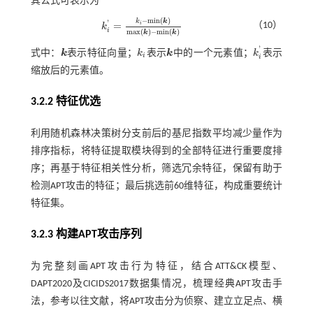
其公式可表示为
−
m
i
n
(
)
k
k
'
=
i
（10）
k
k
i
'
=
k
i
-
m
i
n
(
k
)
m
a
x
(
k
)
-
m
i
n
(
k
)
i
m
a
x
(
)
−
m
i
n
(
)
k
k
'
式中：
k
表示特征向量；
k
表示
k
中的一个元素值；
k
表示
k
k
i
k
k
i
'
i
i
缩放后的元素值。
3.2.2 特征优选
利用随机森林决策树分支前后的基尼指数平均减少量作为
排序指标，将特征提取模块得到的全部特征进行重要度排
序；再基于特征相关性分析，筛选冗余特征，保留有助于
检测APT攻击的特征；最后挑选前60维特征，构成重要统计
特征集。
3.2.3 构建APT攻击序列
为完整刻画APT攻击行为特征，结合ATT&CK模型、
DAPT2020及CICIDS2017数据集情况，梳理经典APT攻击手
法，参考以往文献，将APT攻击分为侦察、建立立足点、横