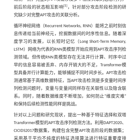
[
1
]
前后阶段的状态相互影响
，针对部分攻击阶段检测的研
究缺少对完整APT攻击的关联分析。
循环神经网络（Recurrent Networks, RNN）能将之前时刻信
息传递给当前神经元，挖掘数据间的时序性信息。随着深
度学习的发展，以长短时记忆（Long Short-Term Memory,
LSTM）网络为代表的RNN类模型开始应用到APT攻击序列检
测领域。但传统RNN类模型存在无法并行计算、时序中过
早的信息容易被丢弃、内存开销大的不足，Transformer模
型具备并行计算能力，能够捕捉不同时间步长。APT攻击检
测通常基于高维数据特征，当APT攻击检测是多变量时间序
列检测问题时，变量与变量间同样存在关联性以及隐含联
系。同时，随着数据维度不断增加，如何防止“维度灾难”
和保持后续检测性能同样是挑战。
针对以上问题和研究现状，提出一种基于特征选择和双塔
Transformer模型的APT攻击序列检测方法。利用DAPT2020、
CICIDS2017数据集，构建包含完整APT攻击阶段的数据集；
采用基于平均不纯度的特征选择算法进行特征重要度排