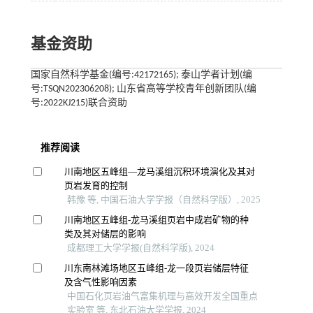
基金资助
国家自然科学基金(编号:42172165); 泰山学者计划(编
号:TSQN202306208); 山东省高等学校青年创新团队(编
号:2022KJ215)联合资助