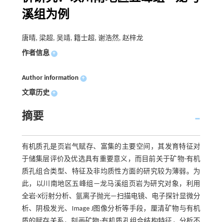
溪组为例
唐晴, 梁超, 吴靖, 籍士超, 谢浩然, 赵梓龙
作者信息
+
Author information
+
文章历史
+
摘要
有机质孔是页岩气赋存、富集的主要空间，其发育特征对
于储集层评价及优选具有重要意义，而目前关于矿物-有机
质孔组合类型、特征及非均质性方面的研究较为薄弱。为
此，以川南地区五峰组—龙马溪组页岩为研究对象，利用
全岩-X衍射分析、氩离子抛光—扫描电镜、电子探针显微分
析、阴极发光、Image J图像分析等手段，厘清矿物与有机
质的赋存关系，刻画矿物-有机质孔组合结构特征，分析不