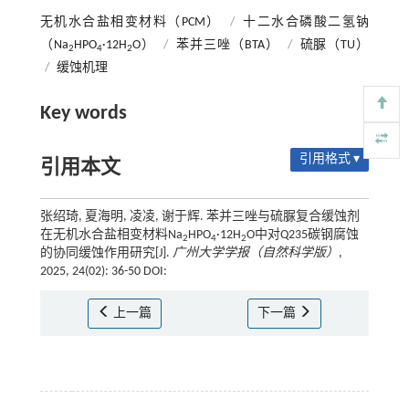
无机水合盐相变材料（PCM）
/
十二水合磷酸二氢钠
（Na
HPO
·12H
O）
/
苯并三唑（BTA）
/
硫脲（TU）
2
4
2
/
缓蚀机理
Key words
引用格式 ▾
引用本文
张绍琦, 夏海明, 凌凌, 谢于辉. 苯并三唑与硫脲复合缓蚀剂
在无机水合盐相变材料Na
HPO
·12H
O中对Q235碳钢腐蚀
2
4
2
的协同缓蚀作用研究[J].
广州大学学报（自然科学版）
,
2025, 24(02): 36-50 DOI:
上一篇
下一篇