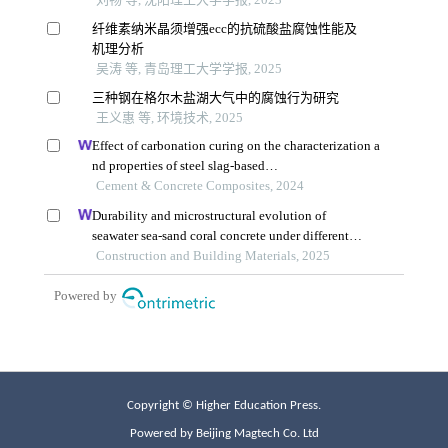
Copyright © Higher Education Press.
Powered by Beijing Magtech Co. Ltd