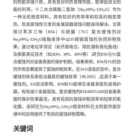
的热能存储介质，具有良好的热管理性能，能够促进太阳
能的利用。十二水合磷酸二氢钠（Na
HPO
·12H
O）作为
2
4
2
一种无机相变材料，具有较好的热导率和较高的相变潜
热，但其腐蚀性引发的金属容器腐蚀问题亟待解决。文章
探讨苯并三唑（BTA）与硫脲（TU）复合缓蚀剂对
Na
HPO
·12H
O熔融液体中Q235碳钢腐蚀的协同抑制效
2
4
2
果。通过电化学测试（如开路电位、阻抗谱和极化曲线）
及表面表征技术（如SEM、XPS、AFM等）,研究BTA与TU复
合缓蚀剂对金属表面的保护机制。结果表明，BTA与TU的协
同作用显著提高了腐蚀抑制效率，在24 h浸泡实验中，复合
缓蚀剂体系表现出最高的缓蚀效率（98.26%）,远高于单一
缓蚀剂。EIS测试表明，BTA和TU能够在金属表面形成保护
膜，有效减少金属腐蚀。复合缓蚀剂BTA300TU100对金属表
面的保护效果最佳，具有较高的腐蚀抑制效率和较厚的氧
化膜。该研究为Na
HPO
·12H
O相变材料在太阳能热能存
2
4
2
储中的应用提供了有效的腐蚀抑制策略。
关键词