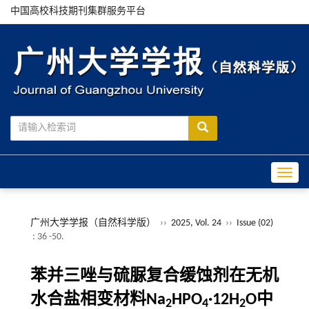
中国高校科技期刊集群服务平台
Toggle
广州大学学报（自然科学版）
››
2025, Vol. 24
››
Issue (02)
: 36 -50.
苯并三唑与硫脲复合缓蚀剂在无机
水合盐相变材料Na
HPO
·12H
O中
2
4
2