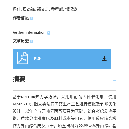
杨伟, 周杰锋, 郑文芝, 乔智威, 邹汉波
作者信息
+
Author information
+
文章历史
+
PDF
摘要
基于NRTL-RK热力学方法，采用甲醇钠固体催化剂，使用
Aspen Plus对酯交换法异丙醇生产工艺进行模拟及节能优化
设计。以年产五万吨异丙醇项目为基础，综合考虑反应平
衡、后续分离难度以及原料成本等因素，使用反应精馏塔
作为异丙醇合成反应器，塔釜出料为99.99 wt%异丙醇。基