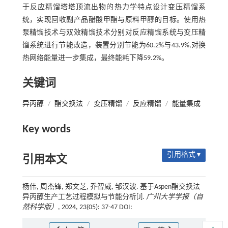
于反应精馏塔塔顶流出物的热力学特点设计变压精馏系
统，实现回收副产品醋酸甲酯与原料甲醇的目标。使用热
泵精馏技术与双效精馏技术分别对反应精馏系统与变压精
馏系统进行节能改造，装置分别节能为60.2%与43.9%,对换
热网络能量进一步集成，最终能耗下降59.2%。
关键词
异丙醇
/
酯交换法
/
变压精馏
/
反应精馏
/
能量集成
Key words
引用格式 ▾
引用本文
杨伟, 周杰锋, 郑文芝, 乔智威, 邹汉波. 基于Aspen酯交换法
异丙醇生产工艺过程模拟与节能分析[J].
广州大学学报（自
然科学版）
, 2024, 23(05): 37-47 DOI: