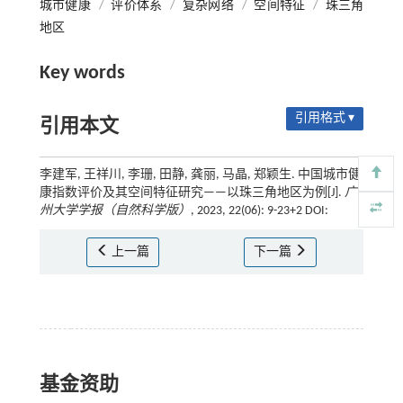
城市健康
/
评价体系
/
复杂网络
/
空间特征
/
珠三角
地区
Key words
引用格式 ▾
引用本文
李建军, 王祥川, 李珊, 田静, 龚丽, 马晶, 郑颖生. 中国城市健
康指数评价及其空间特征研究——以珠三角地区为例[J].
广
州大学学报（自然科学版）
, 2023, 22(06): 9-23+2 DOI:
上一篇
下一篇
基金资助