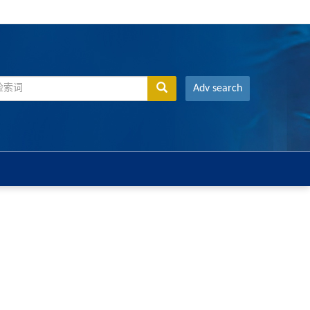
Adv search