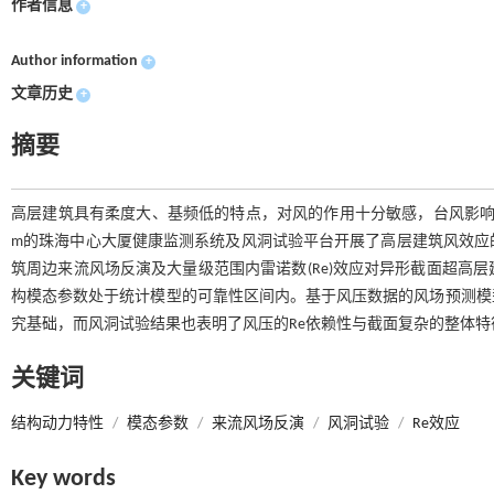
作者信息
+
Author information
+
文章历史
+
摘要
高层建筑具有柔度大、基频低的特点，对风的作用十分敏感，台风影响
m的珠海中心大厦健康监测系统及风洞试验平台开展了高层建筑风效应
筑周边来流风场反演及大量级范围内雷诺数(Re)效应对异形截面超高
构模态参数处于统计模型的可靠性区间内。基于风压数据的风场预测模
究基础，而风洞试验结果也表明了风压的Re依赖性与截面复杂的整体
关键词
结构动力特性
/
模态参数
/
来流风场反演
/
风洞试验
/
Re效应
Key words