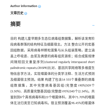
Author information
+
文章历史
+
摘要
目的 构建儿童早期多生态位病毒组数据集，解析该发育阶
段病毒群落的结构特征及细菌宿主。方法 整合公开的宏基
因组数据，采用病毒样颗粒富集与从头组装策略，建立涵
盖上呼吸道、血浆及粪便的病毒组资源库；结合成簇规律
间隔短回文重复序列(clustered regularly interspaced short
palindromic repeats,CRISPR)比对、基因共享网络等多维度生
物信息学方法，实现噬菌体的分类学注释、生活方式预测
及细菌宿主预测。结果 构建了包含14 555个重叠群的病毒
组数据集，其中完整病毒基因组(完整度≥90%)509个
(3.50%)、高质量完整基因组(完整度≥95%)340个(2.34%)。共
鉴别到6个真核病毒科和23个噬菌体科，其中71.70%的噬菌
体无法归类至已知病毒科。宿主预测覆盖96.45%的噬菌体