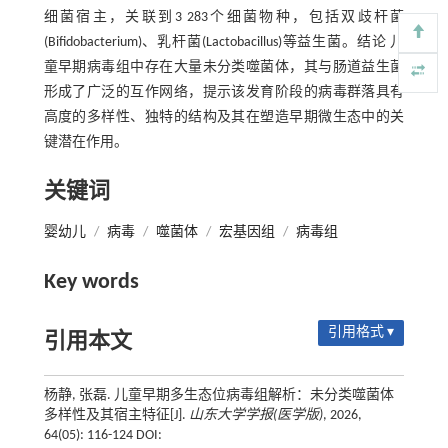
细菌宿主，关联到3 283个细菌物种，包括双歧杆菌
(Bifidobacterium)、乳杆菌(Lactobacillus)等益生菌。结论 儿
童早期病毒组中存在大量未分类噬菌体，其与肠道益生菌
形成了广泛的互作网络，提示该发育阶段的病毒群落具有
高度的多样性、独特的结构及其在塑造早期微生态中的关
键潜在作用。
关键词
婴幼儿
/
病毒
/
噬菌体
/
宏基因组
/
病毒组
Key words
引用格式 ▾
引用本文
杨静, 张磊. 儿童早期多生态位病毒组解析：未分类噬菌体
多样性及其宿主特征[J].
山东大学学报(医学版)
, 2026,
64(05): 116-124 DOI: