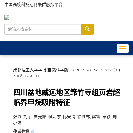
中国高校科技期刊集群服务平台
Toggle
成都理工大学学报(自然科学版)
››
2025, Vol. 52
››
Issue (01)
: 108 -123+130.
四川盆地威远地区筇竹寺组页岩超
临界甲烷吸附特征
张璐, 刘宇, 曹光耀, 侯明才, 陈安清, 徐胜林, 梁霄, 宋颖, 周
小琳
作者信息
+