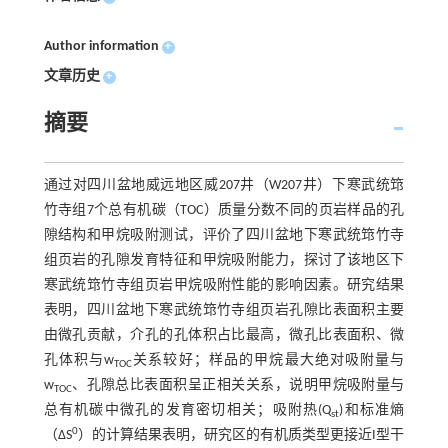
Author information
+
文章历史
+
摘要
通过对四川盆地威远地区威207井（W207井）下寒武统筇
竹寺组7个总有机碳（TOC）质量分数不同的页岩样品的孔
隙结构和甲烷吸附测试，评价了四川盆地下寒武统筇竹寺
组页岩的孔隙发育特征和甲烷吸附能力，探讨了该地区下
寒武统筇竹寺组页岩甲烷吸附性能的影响因素。研究结果
表明，四川盆地下寒武统筇竹寺组页岩孔隙比表面积主要
由微孔贡献，介孔的孔体积占比最高，微孔比表面积、微
孔体积与w
关系较好；样品的甲烷最大绝对吸附量与
TOC
w
、孔隙总比表面积呈正相关关系，说明甲烷吸附量与
TOC
总有机碳中微孔的发育密切相关；吸附热(Q
)和标准熵
st
0
（ΔS
）的计算结果表明，研究区的有机质类型更接近I型干