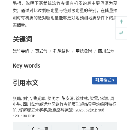
酪根，说明下寒武统筇竹寺组有机质的最主要母源为藻
类；通过对比过剩吸附量与绝对吸附量的差别，在储量预
测时有机质的绝对吸附量能够更好地预测地质条件下的真
实储量。
关键词
筇竹寺组
/
页岩气
/
孔隙结构
/
甲烷吸附
/
四川盆地
Key words
引用格式 ▾
引用本文
张璐, 刘宇, 曹光耀, 侯明才, 陈安清, 徐胜林, 梁霄, 宋颖, 周
小琳. 四川盆地威远地区筇竹寺组页岩超临界甲烷吸附特征
[J].
成都理工大学学报(自然科学版)
, 2025, 52(01): 108-
123+130 DOI:
上一篇
下一篇