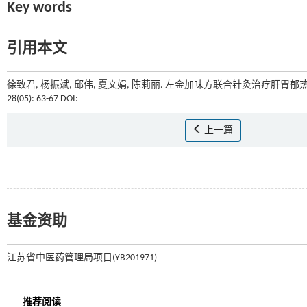
Key words
引用本文
徐致君, 杨振斌, 邱伟, 夏文娟, 陈莉丽. 左金加味方联合针灸治疗肝胃
28(05): 63-67 DOI:
上一篇
基金资助
江苏省中医药管理局项目(YB201971)