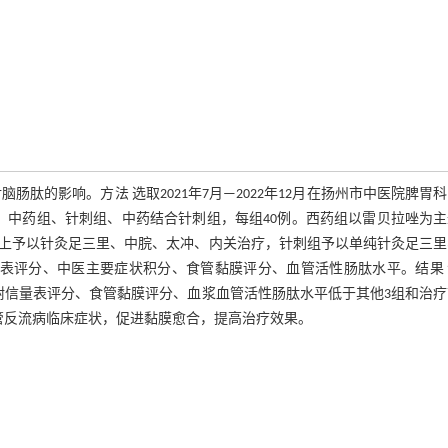
肽的影响。方法 选取2021年7月—2022年12月在扬州市中医院脾胃
、中药组、针刺组、中药结合针刺组，每组40例。西药组以雷贝拉唑为
上予以针灸足三里、中脘、太冲、内关治疗，针刺组予以单纯针灸足三里
量表评分、中医主要症状积分、食管黏膜评分、血管活性肠肽水平。结果 
耐信量表评分、食管黏膜评分、血浆血管活性肠肽水平低于其他3组和治疗
胃食管反流病临床症状，促进黏膜愈合，提高治疗效果。