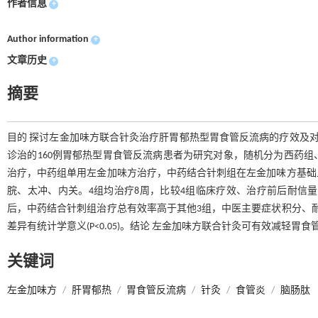
作者信息
+
Author information
+
文章历史
+
摘要
目的 探讨左金加味方联合针灸治疗肝胃郁热型胃食管反流病的疗效及对脑肠
诊治的160例胃郁热型胃食管反流病患者为研究对象，随机分为西药组
治疗，中药组单用左金加味方治疗，中药结合针刺组在左金加味方基础
脘、太冲、内关。4组均治疗8周，比较4组临床疗效、治疗前后耐信
后，中药结合针刺组治疗总有效率高于其他3组，中医主要症状积分、
差异有统计学意义(P<0.05)。结论 左金加味方联合针灸可有效减轻
关键词
左金加味方
/
肝胃郁热
/
胃食管反流病
/
针灸
/
食管炎
/
脑肠肽