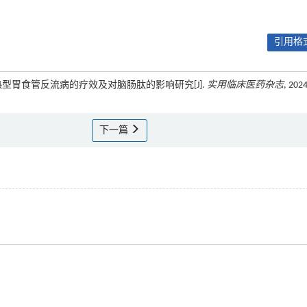
引用格式
郁热型胃食管反流病的疗效及对脑肠肽的影响研究[J].
实用临床医药杂志
, 2024
下一篇