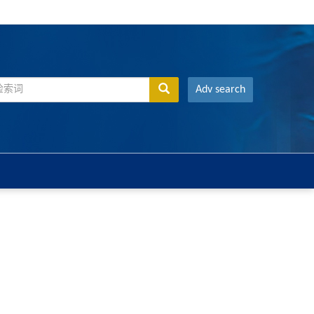
Adv search