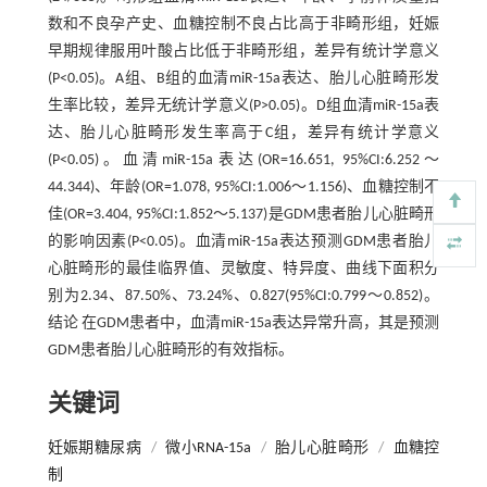
数和不良孕产史、血糖控制不良占比高于非畸形组，妊娠
早期规律服用叶酸占比低于非畸形组，差异有统计学意义
(P<0.05)。A组、B组的血清miR-15a表达、胎儿心脏畸形发
生率比较，差异无统计学意义(P>0.05)。D组血清miR-15a表
达、胎儿心脏畸形发生率高于C组，差异有统计学意义
(P<0.05)。血清miR-15a表达(OR=16.651, 95%CI:6.252～
44.344)、年龄(OR=1.078, 95%CI:1.006～1.156)、血糖控制不
佳(OR=3.404, 95%CI:1.852～5.137)是GDM患者胎儿心脏畸形
的影响因素(P<0.05)。血清miR-15a表达预测GDM患者胎儿
心脏畸形的最佳临界值、灵敏度、特异度、曲线下面积分
别为2.34、87.50%、73.24%、0.827(95%CI:0.799～0.852)。
结论 在GDM患者中，血清miR-15a表达异常升高，其是预测
GDM患者胎儿心脏畸形的有效指标。
关键词
妊娠期糖尿病
/
微小RNA-15a
/
胎儿心脏畸形
/
血糖控
制