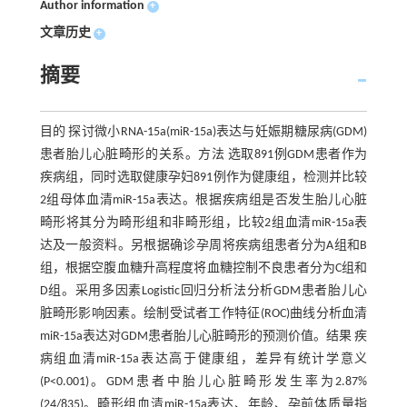
Author information
+
文章历史
+
摘要
目的 探讨微小RNA-15a(miR-15a)表达与妊娠期糖尿病(GDM)
患者胎儿心脏畸形的关系。方法 选取891例GDM患者作为
疾病组，同时选取健康孕妇891例作为健康组，检测并比较
2组母体血清miR-15a表达。根据疾病组是否发生胎儿心脏
畸形将其分为畸形组和非畸形组，比较2组血清miR-15a表
达及一般资料。另根据确诊孕周将疾病组患者分为A组和B
组，根据空腹血糖升高程度将血糖控制不良患者分为C组和
D组。采用多因素Logistic回归分析法分析GDM患者胎儿心
脏畸形影响因素。绘制受试者工作特征(ROC)曲线分析血清
miR-15a表达对GDM患者胎儿心脏畸形的预测价值。结果 疾
病组血清miR-15a表达高于健康组，差异有统计学意义
(P<0.001)。GDM患者中胎儿心脏畸形发生率为2.87%
(24/835)。畸形组血清miR-15a表达、年龄、孕前体质量指