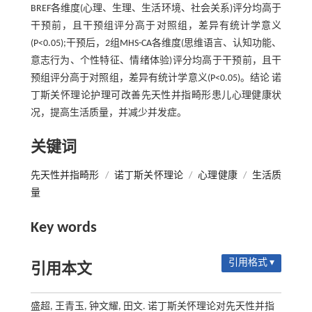
BREF各维度(心理、生理、生活环境、社会关系)评分均高于
干预前，且干预组评分高于对照组，差异有统计学意义
(P<0.05);干预后，2组MHS-CA各维度(思维语言、认知功能、
意志行为、个性特征、情绪体验)评分均高于干预前，且干
预组评分高于对照组，差异有统计学意义(P<0.05)。结论 诺
丁斯关怀理论护理可改善先天性并指畸形患儿心理健康状
况，提高生活质量，并减少并发症。
关键词
先天性并指畸形
/
诺丁斯关怀理论
/
心理健康
/
生活质
量
Key words
引用格式 ▾
引用本文
盛超, 王青玉, 钟文耀, 田文. 诺丁斯关怀理论对先天性并指