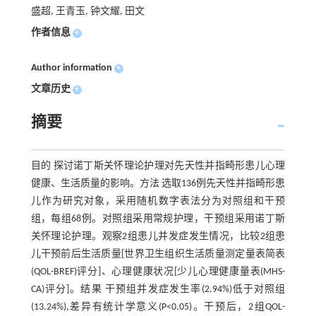
盛超, 王青玉, 钟文耀, 田文
作者信息
+
Author information
+
文章历史
+
摘要
目的 探讨诺丁斯关怀理论护理对先天性并指畸形患儿心理
健康、生活质量的影响。方法 选取136例先天性并指畸形患
儿作为研究对象，采用随机数字表法分为对照组和干预
组，每组68例。对照组采用常规护理，干预组采用诺丁斯
关怀理论护理。观察2组患儿并发症发生情况，比较2组患
儿干预前后生活质量[世界卫生组织生活质量测定量表简表
(QOL-BREF)评分]、心理健康状况[少儿心理健康量表(MHS-
CA)评分]。结果 干预组并发症发生率(2.94%)低于对照组
(13.24%),差异有统计学意义(P<0.05)。干预后，2组QOL-