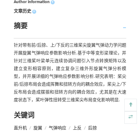
Author information
+
文章历史
+
摘要
针对带有前/后掠、上/下反的三维桨尖旋翼气弹动力学问题
开展旋翼气弹响应参数影响分析.基于中等变形梁理论，并
针对三维桨叶梁单元连续协调问题引入节点转换矩阵以及
建立变形相容原则，建立复杂三维外形旋翼气弹分析模
型，并开展详细的气弹响应参数影响分析.研究表明：桨尖
前/后掠布局会造成挥舞和扭转方向的耦合效应，桨尖上/下
反布局会造成摆振和扭转方向的耦合效应，尤其是在大速
度状态下，桨叶弹性扭转受三维桨尖布局变化影响明显.
关键词
直升机
/
旋翼
/
气弹响应
/
上反
/
后掠