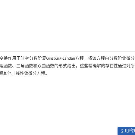
复变换作用于时空分数阶复Ginzburg-Landau方程，将该方程由分数阶偏微
理函数、三角函数和双曲函数的形式给出，这些精确解的存在性通过对所
解其他非线性偏微分方程。
引用格式