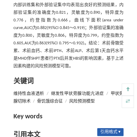
内部训练集和外部验证集中均表现出良好的预测结果，内
部验证集的准确度为0.821，灵敏度为0.890，特异度为
0.776，约登指数为0.666，曲线下面积(area under
curve,AUC)为0.882(95%CI 0.845～0.919)；外部验证集的准确
度为0.800，灵敏度为0.806，特异度为0.799，约登指数为
0.605,AUC为0.863(95%CI 0.795～0.932)。结论：术前骨骼受
累、术前血钙、术前iPTH、术前ALP、术后第1天血钙水平
是MHD伴SHPT患者行PTX后并发HBS的影响因素，基于上述
因素构建的风险预测模型可靠。
关键词
维持性血液透析
/
继发性甲状旁腺功能亢进症
/
甲状旁
腺切除术
/
骨饥饿综合征
/
风险预测模型
Key words
引用格式 ▾
引用本文