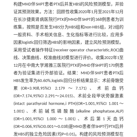
构建MHD伴SHPT患者PTX后并发HBS的风险预测模型，并验
证其预测效果。方法：回顾性收集2020年1月至2021年12月
在长沙捷奥肾病医院行PTX的MHD伴SHPT的368例患者为训
练集，按照是否发生HBS分为HBS组和non-HBS组，对2组的
一般资料、手术相关信息、生化指标等进行比较，应用多
因素logistic回归筛选HBS的影响因素，建立风险预测模型。
采用受试者操作特征(receiver operator characteristic,ROC)曲
线、决策曲线、校准曲线对模型进行评价。收集2022年1至
12月在中南大学湘雅三医院行PTX的MHD伴SHPT的170例患
者为验证集进行外部验证。结果：MHD伴SHPT患者PTX后
HBS发生率为60.60%,logistic回归分析结果显示：术前骨骼受
累(OR=3.908,95%CI 2.179～7.171)、术前血钙
(OR=7.174,95%CI 2.291～24.015)、术前全段甲状旁腺激素
(intact parathyroid hormone,i PTH)(OR=1.001,95%CI 1.001～
1.001)、术前碱性磷酸酶(alkaline phosphatase,ALP)
(OR=1.001,95%CI 1.000～1.001)、术后第1天血钙
(OR=0.006,95%CI0.001～0.038)是MHD患者伴SHPT行PTX后并
发HBS的独立危险因素(均P<0.01)。构建的风险预测模型在