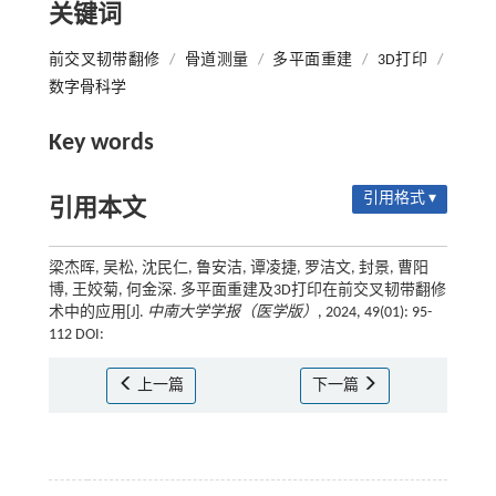
关键词
前交叉韧带翻修
/
骨道测量
/
多平面重建
/
3D打印
/
数字骨科学
Key words
引用格式 ▾
引用本文
梁杰晖, 吴松, 沈民仁, 鲁安洁, 谭凌捷, 罗洁文, 封景, 曹阳
博, 王姣菊, 何金深. 多平面重建及3D打印在前交叉韧带翻修
术中的应用[J].
中南大学学报（医学版）
, 2024, 49(01): 95-
112 DOI:
上一篇
下一篇