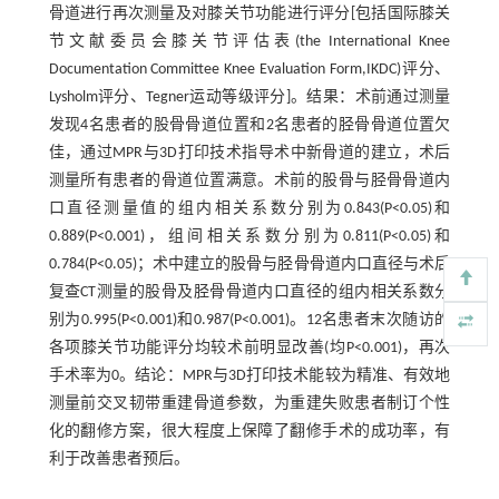
骨道进行再次测量及对膝关节功能进行评分[包括国际膝关
节文献委员会膝关节评估表(the International Knee
Documentation Committee Knee Evaluation Form,IKDC)评分、
Lysholm评分、Tegner运动等级评分]。结果：术前通过测量
发现4名患者的股骨骨道位置和2名患者的胫骨骨道位置欠
佳，通过MPR与3D打印技术指导术中新骨道的建立，术后
测量所有患者的骨道位置满意。术前的股骨与胫骨骨道内
口直径测量值的组内相关系数分别为0.843(P<0.05)和
0.889(P<0.001)，组间相关系数分别为0.811(P<0.05)和
0.784(P<0.05)；术中建立的股骨与胫骨骨道内口直径与术后
复查CT测量的股骨及胫骨骨道内口直径的组内相关系数分
别为0.995(P<0.001)和0.987(P<0.001)。12名患者末次随访的
各项膝关节功能评分均较术前明显改善(均P<0.001)，再次
手术率为0。结论：MPR与3D打印技术能较为精准、有效地
测量前交叉韧带重建骨道参数，为重建失败患者制订个性
化的翻修方案，很大程度上保障了翻修手术的成功率，有
利于改善患者预后。