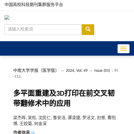
中国高校科技期刊集群服务平台
Toggle
中南大学学报（医学版）
››
2024, Vol. 49
››
Issue (01)
: 95
-112.
多平面重建及3D打印在前交叉韧
带翻修术中的应用
梁杰晖, 吴松, 沈民仁, 鲁安洁, 谭凌捷, 罗洁文, 封景, 曹阳
博, 王姣菊, 何金深
作者信息
+