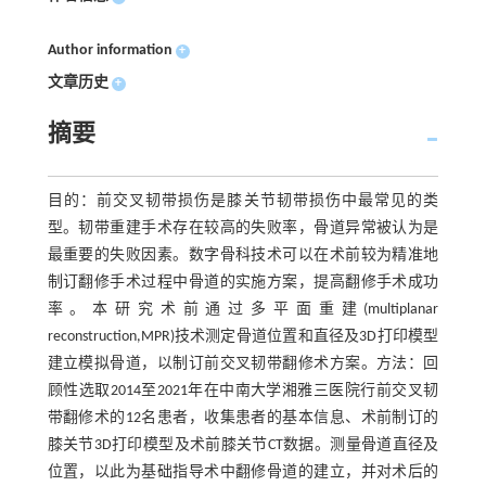
Author information
+
文章历史
+
摘要
目的：前交叉韧带损伤是膝关节韧带损伤中最常见的类
型。韧带重建手术存在较高的失败率，骨道异常被认为是
最重要的失败因素。数字骨科技术可以在术前较为精准地
制订翻修手术过程中骨道的实施方案，提高翻修手术成功
率。本研究术前通过多平面重建(multiplanar
reconstruction,MPR)技术测定骨道位置和直径及3D打印模型
建立模拟骨道，以制订前交叉韧带翻修术方案。方法：回
顾性选取2014至2021年在中南大学湘雅三医院行前交叉韧
带翻修术的12名患者，收集患者的基本信息、术前制订的
膝关节3D打印模型及术前膝关节CT数据。测量骨道直径及
位置，以此为基础指导术中翻修骨道的建立，并对术后的