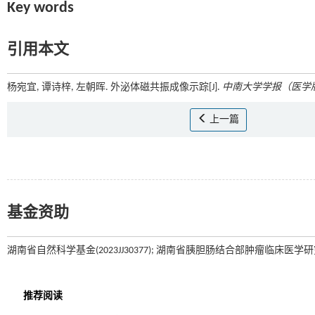
Key words
引用本文
杨宛宜, 谭诗梓, 左朝晖. 外泌体磁共振成像示踪[J].
中南大学学报（医学
上一篇
基金资助
湖南省自然科学基金(2023JJ30377); 湖南省胰胆肠结合部肿瘤临床医学研究中心