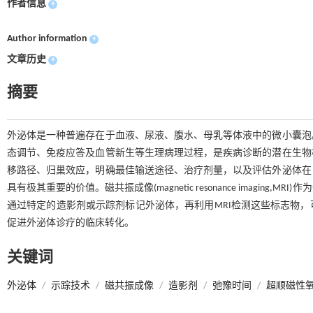
作者信息
+
Author information
+
文章历史
+
摘要
外泌体是一种普遍存在于血液、尿液、腹水、母乳等体液中的微小囊泡
态调节、免疫应答及血管新生等生理病理过程，是疾病诊断的潜在生物
移路径、归巢效应，明确最佳输送途径、治疗剂量，以及评估外泌体在
具有极其重要的价值。磁共振成像(magnetic resonance imag
通过特定的造影剂或示踪剂标记外泌体，再利用MRI检测这些标志物
促进外泌体诊疗的临床转化。
关键词
外泌体
/
示踪技术
/
磁共振成像
/
造影剂
/
弛豫时间
/
超顺磁性