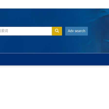
Adv search