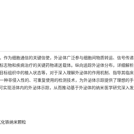
。作为细胞通信的关键信使，外泌体广泛参与细胞间物质转运、信号传递
标志物和疾病治疗的关键药物递送载体。纵向追踪外泌体分布，详细解析
目标组织中的植入状态等，对于深入理解外泌体的作用机制、指导其临床
ing,MRI)作为一种非侵入性的、可重复使用的检测技术，为外泌体示踪提供了理想的
，可实现活体内的外泌体示踪，从而推动基于外泌体的纳米医学研究深入发
氧化铁纳米颗粒