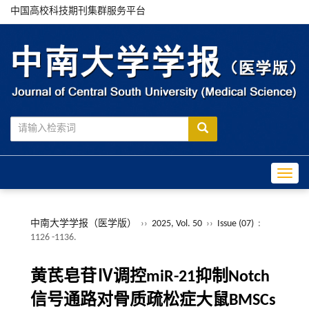
中国高校科技期刊集群服务平台
Toggle
中南大学学报（医学版）
››
2025, Vol. 50
››
Issue (07)
:
1126 -1136.
黄芪皂苷Ⅳ调控miR-21抑制Notch
信号通路对骨质疏松症大鼠BMSCs