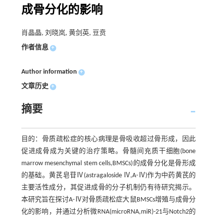
成骨分化的影响
肖晶晶, 刘晓岚, 黄剑英, 豆贲
作者信息
+
Author information
+
文章历史
+
摘要
目的：骨质疏松症的核心病理是骨吸收超过骨形成，因此
促进成骨成为关键的治疗策略。骨髓间充质干细胞(bone
marrow mesenchymal stem cells,BMSCs)的成骨分化是骨形成
的基础。黄芪皂苷Ⅳ(astragaloside Ⅳ,A-Ⅳ)作为中药黄芪的
主要活性成分，其促进成骨的分子机制仍有待研究揭示。
本研究旨在探讨A-Ⅳ对骨质疏松症大鼠BMSCs增殖与成骨分
化的影响，并通过分析微RNA(microRNA,miR)-21与Notch2的