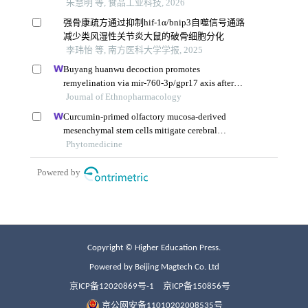
Copyright © Higher Education Press.
Powered by Beijing Magtech Co. Ltd
京ICP备12020869号-1
京ICP备150856号
京公网安备11010202008535号