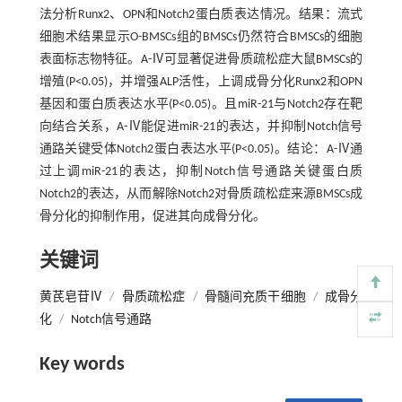
法分析Runx2、OPN和Notch2蛋白质表达情况。结果：流式
细胞术结果显示O-BMSCs组的BMSCs仍然符合BMSCs的细胞
表面标志物特征。A-Ⅳ可显著促进骨质疏松症大鼠BMSCs的
增殖(P<0.05)，并增强ALP活性，上调成骨分化Runx2和OPN
基因和蛋白质表达水平(P<0.05)。且miR-21与Notch2存在靶
向结合关系，A-Ⅳ能促进miR-21的表达，并抑制Notch信号
通路关键受体Notch2蛋白表达水平(P<0.05)。结论：A-Ⅳ通
过上调miR-21的表达，抑制Notch信号通路关键蛋白质
Notch2的表达，从而解除Notch2对骨质疏松症来源BMSCs成
骨分化的抑制作用，促进其向成骨分化。
关键词
黄芪皂苷Ⅳ
/
骨质疏松症
/
骨髓间充质干细胞
/
成骨分
化
/
Notch信号通路
Key words