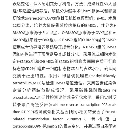
表达变化，深入阐明其分子机制。方法：成熟雌性SD大鼠
经1周适应性喂养后，随机分为假手术(Sham)组(n=4)和卵巢
切除术(ovariectomy,OVX)组(骨质疏松症模型组；n=8)。术后
12周分离、培养大鼠股骨髓腔内提取的BMSCs，并分为S-
BMSCs组(来源于Sham组)、O-BMSCs组(来源于OVX组)和A-
BMSCs组(来源于OVX组)，S-BMSCs组和O-BMSCs组的BMSCs
使用成骨诱导培养基诱导其成骨分化，A-BMSCs组的BMSCs
添加A-Ⅳ进行干预后诱导其成骨分化。采用流式细胞术鉴
定S-BMSCs组和O-BMSCs组BMSCs的细胞表面间充质干细胞
标志物CD29和造血干细胞标志物CD34的表达水平，确认间
充质干细胞特性。采用四甲基偶氮唑盐(methyl thiazolyl
tetrazolium,MTT)法检测BMSCs增殖活性。采用茜素红染色
定量分析钙结节形成情况。采用碱性磷酸酶(alkaline
phosphatase,ALP)活性检测评估成骨分化水平。采用实时反
转录聚合酶链反应(real-time reverse transcription PCR,real-
time RT-PCR)检测成骨相关基因[矮小相关转录因子2(runt-
related transcription factor 2,Runx2)、骨桥蛋白
(osteopontin,OPN)]和miR-21的表达变化，并通过蛋白质印迹