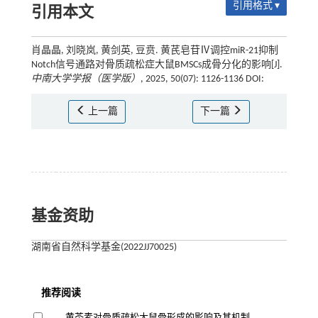
引用格式 ▾
引用本文
肖晶晶, 刘晓岚, 黄剑英, 豆贲. 黄芪皂苷Ⅳ调控miR-21抑制
Notch信号通路对骨质疏松症大鼠BMSCs成骨分化的影响[J].
中南大学学报（医学版）
, 2025, 50(07): 1126-1136 DOI:
上一篇
下一篇
基金资助
湖南省自然科学基金(2022JJ70025)