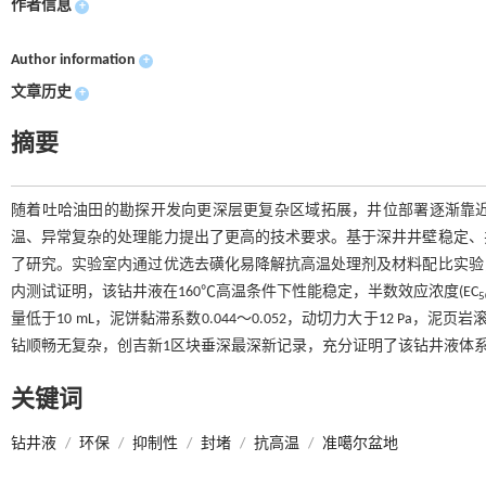
作者信息
+
Author information
+
文章历史
+
摘要
随着吐哈油田的勘探开发向更深层更复杂区域拓展，井位部署逐渐靠
温、异常复杂的处理能力提出了更高的技术要求。基于深井井壁稳定、
了研究。实验室内通过优选去磺化易降解抗高温处理剂及材料配比实验
内测试证明，该钻井液在160℃高温条件下性能稳定，半数效应浓度(EC
5
量低于10 mL，泥饼黏滞系数0.044～0.052，动切力大于12 Pa
钻顺畅无复杂，创吉新1区块垂深最深新记录，充分证明了该钻井液体
关键词
钻井液
/
环保
/
抑制性
/
封堵
/
抗高温
/
准噶尔盆地