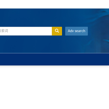
Adv search