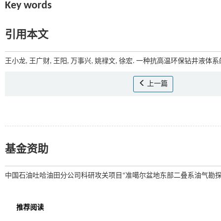
Key words
引用本文
王小龙, 王广财, 王阳, 万事兴, 姚禄文, 徐宏. 一种抗高温环保钻井液体系
上一篇
基金资助
中国石油吐哈油田分公司科研攻关项目“准噶尔盆地东部二叠系油气勘探地质研