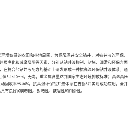
近环境敏感的农田和林地周围，为保障深井安全钻井，对钻井液的环保、
井眼净化和减摩降阻等因素，分别从钻井液抑制、封堵、润滑和环保方面
，在复合盐钻井液配方的基础上研发形成一种抗高温环保钻井液体系。通
)值5.1×10～4，无毒，重金属含量达到国家生态环境排放标准；高温高
0
，泥页岩滚动回收率95.36%。抗高温环保钻井液体系在吉新6井实现成功应用，全
系具有良好的抑制性、封堵性、携岩性和润滑性。