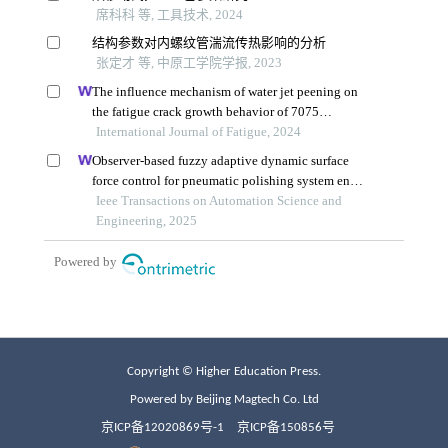
Copyright © Higher Education Press.
Powered by Beijing Magtech Co. Ltd
京ICP备12020869号-1
京ICP备150856号