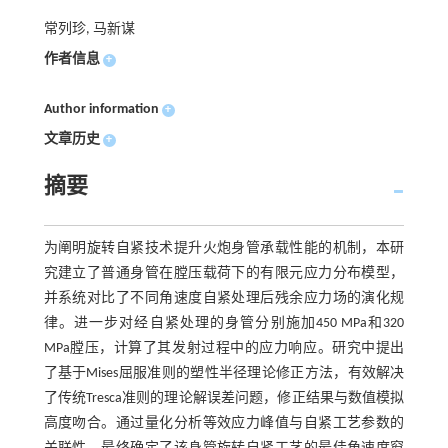
常列珍, 马新谋
作者信息
+
Author information
+
文章历史
+
摘要
为阐明旋转自紧技术提升火炮身管承载性能的机制，本研
究建立了普通身管在膛压载荷下的有限元应力分布模型，
并系统对比了不同角速度自紧处理后残余应力场的演化规
律。进一步对经自紧处理的身管分别施加450 MPa和320
MPa膛压，计算了其发射过程中的应力响应。研究中提出
了基于Mises屈服准则的塑性半径理论修正方法，有效解决
了传统Tresca准则的理论解误差问题，修正结果与数值模拟
高度吻合。通过量化分析等效应力峰值与自紧工艺参数的