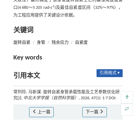
关联性，最终确定了该身管旋转自紧工艺的最佳角速度窗
-1
口(4 680～5 205 rad·s
)及最佳自紧度区间（32%～97%），
为工程应用提供了关键设计依据。
关键词
旋转自紧
/
身管
/
残余应力
/
自紧度
Key words
引用格式 ▾
引用本文
常列珍, 马新谋. 旋转自紧身管承载性能及工艺参数优化研
究[J].
中北大学学报（自然科学版）
, 2026, 47(1): 1-7 DOI:
上一篇
下一篇