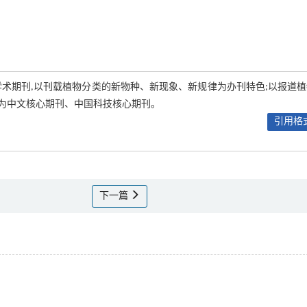
性学术期刊,以刊载植物分类的新物种、新现象、新规律为办刊特色;以报道
为中文核心期刊、中国科技核心期刊。
引用格式
下一篇