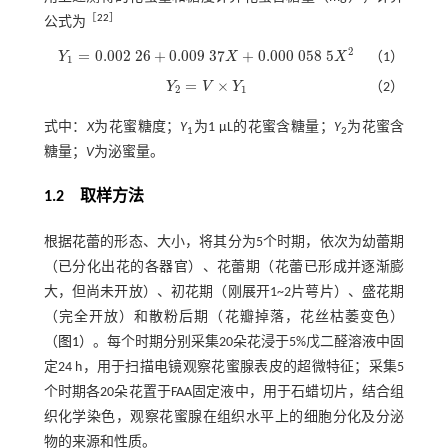
［
22
］
公式为
2
=
0.002
26
+
0.009
37
+
0.000
058
5
Y
X
X
（1）
Y
1
=
0.002
26
+
0.009
37
X
+
0.000
058
5
X
2
1
=
×
Y
V
Y
（2）
Y
2
=
V
×
Y
1
2
1
式中：
X
为花蜜糖度；
Y
为1 μL的花蜜含糖量；
Y
为花蜜含
1
2
糖量；
V
为泌蜜量。
1.2
取样方法
根据花蕾的形态、大小，将其分为5个时期，依次为幼蕾期
（已分化出花的各器官）、花蕾期（花蕾已形成并逐渐膨
大，但尚未开放）、初花期（刚展开1~2片萼片）、盛花期
（完全开放）和散粉后期（花瓣掉落，花丝枯萎变色）
（
图1
）。每个时期分别采集20朵花浸于5%戊二醛溶液中固
定24 h，用于扫描电镜观察花蜜腺表皮的超微特征；采集5
个时期各20朵花置于FAA固定液中，用于石蜡切片，结合组
织化学染色，观察花蜜腺在组织水平上的细胞分化及分泌
物的来源和性质。