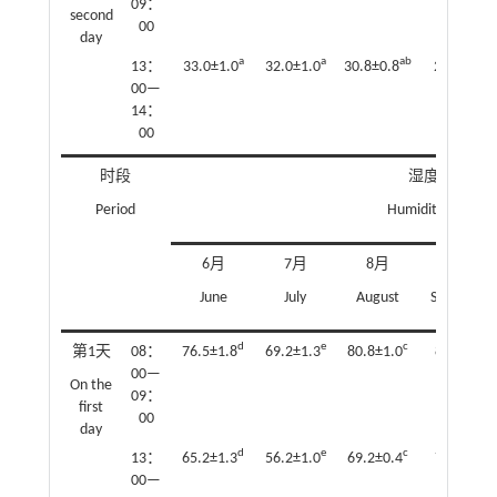
09：
second
00
day
a
a
ab
b
13：
33.0±1.0
32.0±1.0
30.8±0.8
29.2±0.8
00—
14：
00
时段
湿度
Period
Humidity/%
6月
7月
8月
9月
June
July
August
Septembe
d
e
c
c
第1天
08：
76.5±1.8
69.2±1.3
80.8±1.0
82.3±1.0
00—
On the
09：
first
00
day
d
e
c
c
13：
65.2±1.3
56.2±1.0
69.2±0.4
70.6±1.2
00—