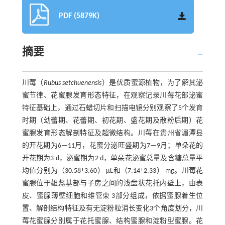
PDF (5879K)
摘要
川莓（
Rubus setchuenensis
）是优质蜜源植物，为了解其泌
蜜节律、花蜜腺发育形态特征，在观察记录川莓花部泌蜜
特征基础上，通过石蜡切片和扫描电镜分别观察了5个发育
时期（幼蕾期、花蕾期、初花期、盛花期及散粉后期）花
蜜腺发育形态解剖特征及超微结构。川莓在贵州省湄潭县
的开花期为6—11月，花蜜分泌旺盛期为7—9月；单朵花的
开花期为3 d，泌蜜期为2 d，单朵花泌蜜总量及含糖总量平
均值分别为（30.58±3.60） μL和（7.14±2.33） mg。川莓花
蜜腺位于雄蕊基部与子房之间的浅盘状花托内壁上，由表
皮、蜜腺薄壁细胞和维管束 3部分组成，依据蜜腺着生位
置、解剖结构特征及有无淀粉粒消长变化3个角度划分，川
莓花蜜腺分别属于花托蜜腺、结构蜜腺和淀粉型蜜腺。花