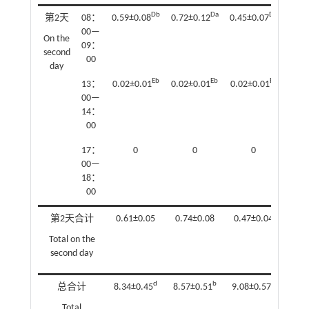
Db
Da
Dc
第2天
08：
0.59±0.08
0.72±0.12
0.45±0.07
0.41
00—
On the
09：
second
00
day
Eb
Eb
Ec
13：
0.02±0.01
0.02±0.01
0.02±0.01
0.02
00—
14：
00
17：
0
0
0
00—
18：
00
第2天合计
0.61±0.05
0.74±0.08
0.47±0.04
0.4
Total on the
second day
d
b
a
总合计
8.34±0.45
8.57±0.51
9.08±0.57
8.43
Total