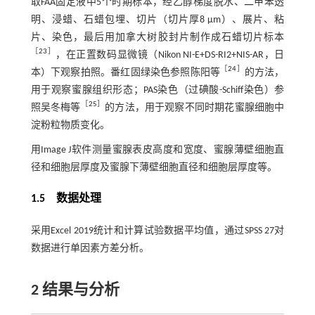
取FAA固定液中5个时期标本，经乙醇梯度脱水、二甲苯透
明、浸蜡、石蜡包埋、切片（切片厚8 µm）、展片、粘
片、染色，最后用加拿大树胶封片制作成石蜡切片标本
［
23
］
，在正置数码显微镜（Nikon NI-E+DS-RI2+NIS-AR，日
［
24
］
本）下观察拍照。番红固绿染色参照陈阳等
的方法，
用于观察蜜腺组织形态；PAS染色（过碘酸-Schiff染色）参
［
25
］
照吴冬梅等
的方法，用于观察不同时期花蜜腺细胞中
淀粉粒物质变化。
用Image J软件测量蜜腺表皮高度和宽度、蜜腺薄壁细胞直
径和细胞层厚度及蜜腺下薄壁细胞直径和细胞层厚度等。
1.5
数据处理
采用Excel 2019统计和计算试验数据平均值，通过SPSS 27对
数据进行单因素方差分析。
2
结果与分析