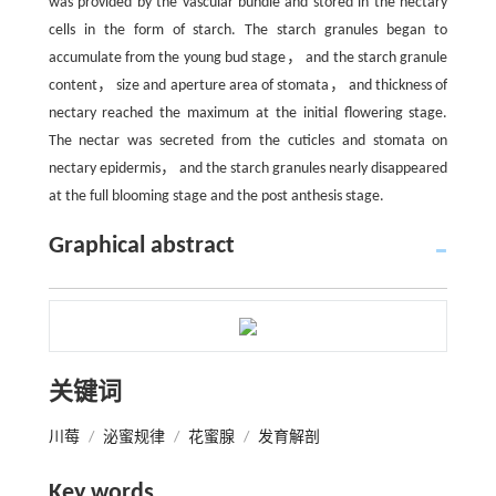
was provided by the vascular bundle and stored in the nectary
cells in the form of starch. The starch granules began to
accumulate from the young bud stage， and the starch granule
content， size and aperture area of stomata， and thickness of
nectary reached the maximum at the initial flowering stage.
The nectar was secreted from the cuticles and stomata on
nectary epidermis， and the starch granules nearly disappeared
at the full blooming stage and the post anthesis stage.
Graphical abstract
关键词
川莓
/
泌蜜规律
/
花蜜腺
/
发育解剖
Key words