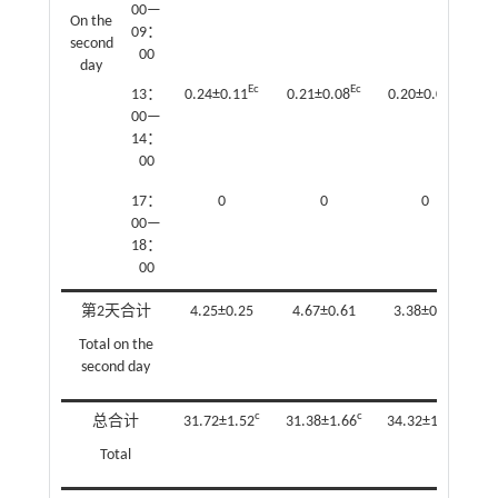
00—
On the
09：
second
00
day
Ec
Ec
Ec
13：
0.24±0.11
0.21±0.08
0.20±0.07
0
00—
14：
00
17：
0
0
0
00—
18：
00
第2天合计
4.25±0.25
4.67±0.61
3.38±0.47
Total on the
second day
c
c
a
总合计
31.72±1.52
31.38±1.66
34.32±1.85
3
Total