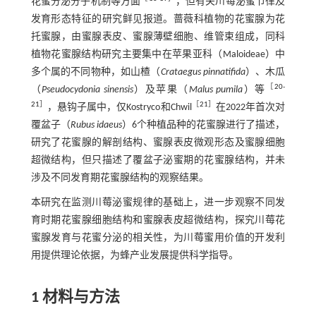
花蜜分泌分子机制等方面
，但有关川莓泌蜜节律及
发育形态特征的研究鲜见报道。蔷薇科植物的花蜜腺为花
托蜜腺，由蜜腺表皮、蜜腺薄壁细胞、维管束组成，同科
植物花蜜腺结构研究主要集中在苹果亚科（Maloideae）中
多个属的不同物种，如山楂（
Crataegus pinnatifida
）、木瓜
［
20
-
（
Pseudocydonia sinensis
）及苹果（
Malus pumila
）等
21
］
［
21
］
，悬钩子属中，仅Kostryco和Chwil
在2022年首次对
覆盆子（
Rubus idaeus
）6个种植品种的花蜜腺进行了描述，
研究了花蜜腺的解剖结构、蜜腺表皮微观形态及蜜腺细胞
超微结构，但只描述了覆盆子泌蜜期的花蜜腺结构，并未
涉及不同发育期花蜜腺结构的观察结果。
本研究在监测川莓泌蜜规律的基础上，进一步观察不同发
育时期花蜜腺细胞结构和蜜腺表皮超微结构，探究川莓花
蜜腺发育与花蜜分泌的相关性，为川莓蜜用价值的开发利
用提供理论依据，为蜂产业发展提供科学指导。
1
材料与方法