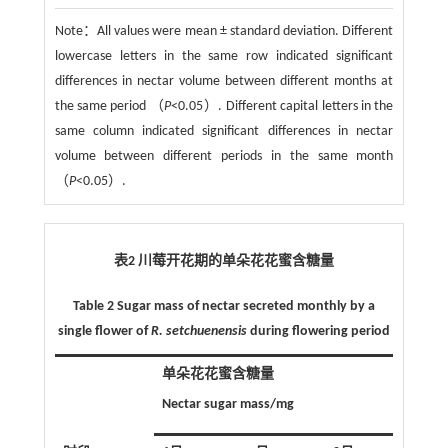
Note：
All values were mean ± standard deviation. Different
lowercase letters in the same row indicated significant
differences in nectar volume between different months at
the same period （
P
<0.05）. Different capital letters in the
same column indicated significant differences in nectar
volume between different periods in the same month
（
P
<0.05）.
表2 川莓开花期的单朵花花蜜含糖量
Table 2 Sugar mass of nectar secreted monthly by a
single flower of
R. setchuenensis
during flowering period
单朵花花蜜含糖量
Nectar sugar mass/mg