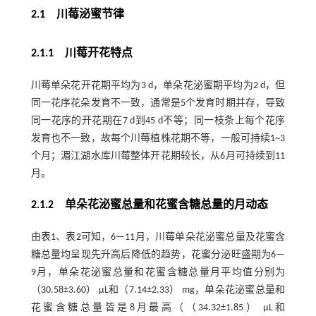
2.1
川莓泌蜜节律
2.1.1 川莓开花特点
川莓单朵花开花期平均为3 d，单朵花泌蜜期平均为2 d，但
同一花序花朵发育不一致，通常是5个发育时期并存，导致
同一花序的开花期在7 d到45 d不等；同一枝条上每个花序
发育也不一致，故每个川莓植株花期不等，一般可持续1~3
个月；湄江湖水库川莓整体开花期较长，从6月可持续到11
月。
2.1.2 单朵花泌蜜总量和花蜜含糖总量的月动态
由
表1
、
表2
可知，6—11月，川莓单朵花泌蜜总量及花蜜含
糖总量均呈现先升高后降低的趋势，花蜜分泌旺盛期为6—
9月，单朵花泌蜜总量和花蜜含糖总量月平均值分别为
（30.58±3.60） μL和（7.14±2.33） mg，单朵花泌蜜总量和
花蜜含糖总量皆是8月最高（（34.32±1.85） μL和