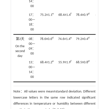
14：
00
e
f
d
c
17：
75.2±1.1
68.4±1.4
78.4±0.9
80.8±0.8
00—
18：
00
d
e
d
c
第2天
08：
78.6±0.6
74.6±1.4
79.2±0.4
81.4±1.3
00—
On the
09：
second
00
day
e
f
d
c
13：
68.4±1.2
55.9±1.9
68.5±0.8
71.4±0.9
00—
14：
00
Note：
All values were mean±standard deviation. Different
lowercase letters in the same row indicated significant
differences in temperature or humidity between different