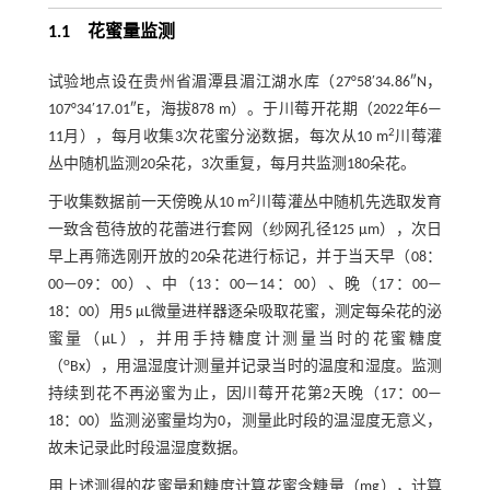
1.1
花蜜量监测
试验地点设在贵州省湄潭县湄江湖水库（27°58′34.86″N，
107°34′17.01″E，海拔878 m）。于川莓开花期（2022年6—
2
11月），每月收集3次花蜜分泌数据，每次从10 m
川莓灌
丛中随机监测20朵花，3次重复，每月共监测180朵花。
2
于收集数据前一天傍晚从10 m
川莓灌丛中随机先选取发育
一致含苞待放的花蕾进行套网（纱网孔径125 μm），次日
早上再筛选刚开放的20朵花进行标记，并于当天早（08：
00—09：00）、中（13：00—14：00）、晚（17：00—
18：00）用5 μL微量进样器逐朵吸取花蜜，测定每朵花的泌
蜜量（μL），并用手持糖度计测量当时的花蜜糖度
o
（
Bx），用温湿度计测量并记录当时的温度和湿度。监测
持续到花不再泌蜜为止，因川莓开花第2天晚（17：00—
18：00）监测泌蜜量均为0，测量此时段的温湿度无意义，
故未记录此时段温湿度数据。
用上述测得的花蜜量和糖度计算花蜜含糖量（mg），计算