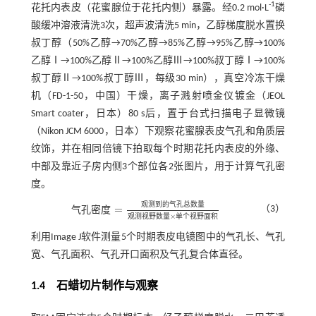
-1
花托内表皮（花蜜腺位于花托内侧）暴露。经0.2 mol·L
磷
酸缓冲溶液清洗3次，超声波清洗5 min，乙醇梯度脱水置换
叔丁醇（50%乙醇→70%乙醇→85%乙醇→95%乙醇→100%
乙醇Ⅰ→100%乙醇Ⅱ→100%乙醇Ⅲ→100%叔丁醇Ⅰ→100%
叔丁醇Ⅱ→100%叔丁醇Ⅲ，每级30 min），真空冷冻干燥
机（FD-1-50，中国）干燥，离子溅射喷金仪镀金（JEOL
Smart coater，日本）80 s后，置于台式扫描电子显微镜
（Nikon JCM 6000，日本）下观察花蜜腺表皮气孔和角质层
纹饰，并在相同倍镜下拍取每个时期花托内表皮的外缘、
中部及靠近子房内侧3个部位各2张图片，用于计算气孔密
度。
观
测
到
的
气
孔
总
数
量
=
（3）
气
孔
密
度
气孔
密度
=
观测
到的
气孔
总数
量
观测
视野
数量
×
单个
视野
×
观
测
视
野
数
量
单
个
视
野
面
积
利用Image J软件测量5个时期表皮电镜图中的气孔长、气孔
宽、气孔面积、气孔开口面积及气孔复合体直径。
1.4
石蜡切片制作与观察