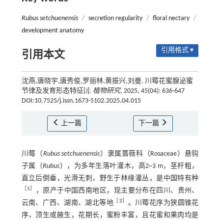
Rubus setchuenensis
/
secretion regularity
/
floral nectary
/
development anatomy
引用格式 ▾
引用本文
沈燕,唐晓宇,唐秀俊,罗丽林,黄振兴,刘曼. 川莓花蜜腺泌蜜
节律及发育形态特征[J].
植物研究
, 2025, 45(04): 636-647
DOI:10.7525/j.issn.1673-5102.2025.04.015
上一篇
下一篇
川莓（
Rubus setchuenensis
）隶属蔷薇科（Rosaceae）悬钩
子属（
Rubus
），为多年生落叶灌木，高2~3 m，茎杆粗，
直立后倒垂，光滑无刺，野生于林缘灌丛，是中国特有种
［
1
］
，原产于中国西南地区，现主要分布在四川、贵州、
［
2
］
云南、广西、湖南、湖北等地
。川莓花序为狭圆锥花
序，顶生或腋生，花期长，蜜粉丰富，且花蜜和果肉均是