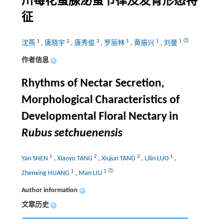
川莓花蜜腺泌蜜节律及发育形态特
征
1
2
3
1
1
1
沈燕
,
唐晓宇
,
唐秀俊
,
罗丽林
,
黄振兴
,
刘曼
作者信息
+
Rhythms of Nectar Secretion,
Morphological Characteristics of
Developmental Floral Nectary in
Rubus setchuenensis
1
2
3
1
Yan SHEN
,
Xiaoyu TANG
,
Xiujun TANG
,
Lilin LUO
,
1
1
Zhenxing HUANG
,
Man LIU
Author information
+
文章历史
+