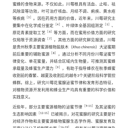
蜜蜂的食物来源。不仅如此，川莓根具有活血、止呕、祛
风除湿等功效，叶可治疗咳血、月经不调、痢疾、黄水疮
［
3
］
等疾病
。因在药用方面的价值，近年来，川莓研究主
［
4
］
［
5
］
要集中在化学成分鉴定
、叶绿体全基因组测定
、
［
6
］
原花青素提取工艺
等方面，而在蜜用价值方面的研究
［
7
］
仅局限于资源调查
，其他方面的研究鲜见报道。川莓
是贵州秋季主要蜜源植物盐肤木（
Rhus chinensis
）大泌蜜期
［
8
］
前后重要的辅助蜜源
，通过分析不同月份川莓泌蜜节
律变化、单花蜜量，并结合区域内生物量，可推测其蜜蜂
［
9
］
承载量及蜂蜜生产潜力
，有助于指导蜂农在秋季蜂蜜
收割前的春繁、越夏及收割后的越冬3个关键阶段科学管控
蜂群。综上，研究川莓花蜜腺泌蜜节律和发育形态特征，
对植物资源开发利用和蜂业生产均具有重要的科学价值和
实践意义。
［
9
-
11
］
近些年，部分主要蜜源植物的泌蜜节律
及其泌蜜的
［
12
-
15
］
生态影响因素
已被揭示，对花蜜腺的研究主要是针
对经济作物和主要蜜源植物蜜腺生态学作用、蜜腺发育及
［
16
-
19
］