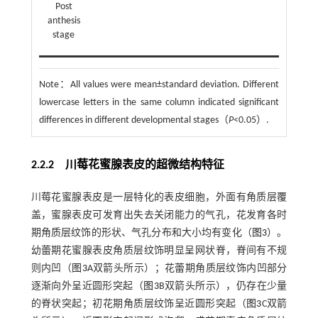
Post
anthesis
stage
Note：
All values were mean±standard deviation. Different
lowercase letters in the same column indicated significant
differences in different developmental stages（
P
<0.05）.
2.2.2 川莓花蜜腺表皮的超微结构特征
川莓花蜜腺表皮是一层特化的表皮细胞，外面有角质层覆
盖，蜜腺表皮可发育出失去关闭能力的气孔，花发育各时
期角质层纹饰的形状、气孔分布和大小均有变化（
图3
）。
幼蕾期花蜜腺表皮角质层纹饰明显呈网状脊，脊间有不规
则内凹（
图3
A双箭头所示）；花蕾期角质层纹饰内凹部分
逐渐向外呈近圆形突起（
图3
B双箭头所示），仍存在少量
的脊状突起；初花期角质层纹饰呈近圆形突起（
图3
C双箭