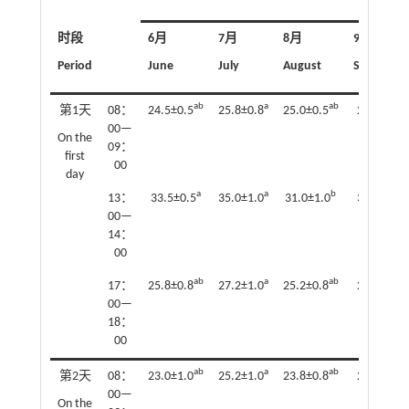
时段
6月
7月
8月
9月
Period
June
July
August
Septembe
ab
a
ab
b
第1天
08：
24.5±0.5
25.8±0.8
25.0±0.5
22.8±0.8
00—
On the
09：
first
00
day
a
a
b
b
13：
33.5±0.5
35.0±1.0
31.0±1.0
30.2±0.8
00—
14：
00
ab
a
ab
b
17：
25.8±0.8
27.2±1.0
25.2±0.8
23.8±0.8
00—
18：
00
ab
a
ab
b
第2天
08：
23.0±1.0
25.2±1.0
23.8±0.8
22.0±1.0
00—
On the