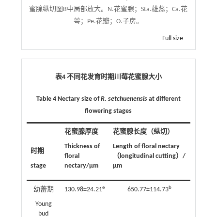
蜜腺纵切图B中局部放大。N.花蜜腺；Sta.雄蕊；Ca.花
萼；Pe.花瓣；O.子房。
Full size
表4 不同花发育时期川莓花蜜腺大小
Table 4 Nectary size of
R. setchuenensis
at different
flowering stages
花蜜腺厚度
花蜜腺长度（纵切）
Thickness of
Length of floral nectary
时期
floral
（longitudinal cutting）/
stage
nectary/μm
μm
e
b
幼蕾期
130.98±24.21
650.77±114.73
Young
bud