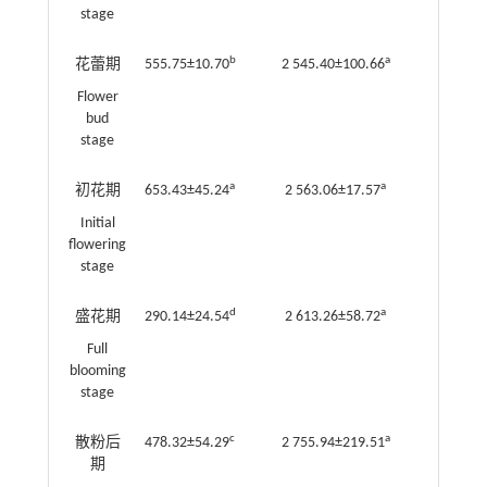
stage
b
a
花蕾期
555.75±10.70
2 545.40±100.66
Flower
bud
stage
a
a
初花期
653.43±45.24
2 563.06±17.57
Initial
flowering
stage
d
a
盛花期
290.14±24.54
2 613.26±58.72
Full
blooming
stage
c
a
散粉后
478.32±54.29
2 755.94±219.51
期