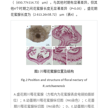
（（650.77±114.73） μm），与其他时期有显著差异，但其
他4个时期之间花蜜腺长度无显著差异（
P
<0.05），盛花期
花蜜腺长度为（2 613.26±58.72） μm（
表4
）。
图2 川莓花蜜腺位置及结构
Fig.2 Position and structure of floral nectary of
R.setchuenensis
A.盛花期川莓花蜜腺（方框内为花蜜腺表皮电镜拍摄部
位）；B.幼蕾期川莓花蜜腺纵切图（PAS染色）；C.花蕾
期川莓花蜜腺纵切图（PAS染色）；D、E.幼蕾期川莓花