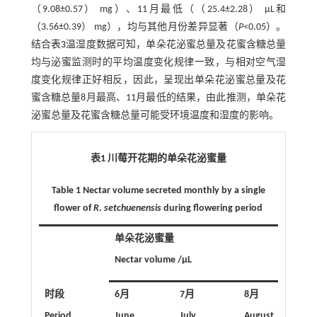
（9.08±0.57） mg）、11月最低（（25.4±2.28） μL和
（3.56±0.39） mg），均与其他月份差异显著（
P
<0.05）。
结合
表3
温湿度数据可知，单朵花泌蜜总量及花蜜含糖总量
均与泌蜜监测时的平均温度变化规律一致，与相对空气湿
度变化规律正好相反，因此，呈现出单朵花泌蜜总量及花
蜜含糖总量8月最高、11月最低的结果，由此推测，单朵花
泌蜜总量及花蜜含糖总量可能受环境温度和湿度的影响。
表1 川莓开花期的单朵花泌蜜量
Table 1 Nectar volume secreted monthly by a single
flower of
R. setchuenensis
during flowering period
单朵花泌蜜量
Nectar volume /μL
时段
6月
7月
8月
9
Period
June
July
August
S