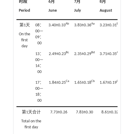
时段
6月
7月
8月
9月
Period
June
July
August
Sept
Ab
Aa
Bc
第1天
08：
3.40±0.33
3.83±0.36
3.23±0.31
3.03
00—
On the
09：
first
00
day
Bc
Bd
Ab
13：
2.49±0.23
2.35±0.29
3.71±0.35
3.83
00—
14：
00
Ca
Cb
Cb
17：
1.84±0.25
1.65±0.18
1.67±0.19
1.14
00—
18：
00
第1天合计
7.73±0.26
7.83±0.30
8.61±0.32
8.0
Total on the
first day