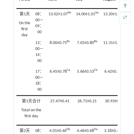
Ab
Aa
Ab
第1天
08：
13.02±1.07
14.00±1.01
13.20±1.15
1
00—
On the
09：
first
00
day
Bc
Be
Bb
13：
8.00±0.75
7.05±0.80
11.31±1.08
1
00—
14：
00
Ca
Cb
Ca
17：
6.45±0.78
5.66±0.53
6.42±0.59
4
00—
18：
00
第1天合计
27.47±0.41
26.71±0.21
30.93±0.17
Total on the
first day
Db
Da
De
第2天
08：
4.01±0.46
4.46±0.68
3.18±0.43
3