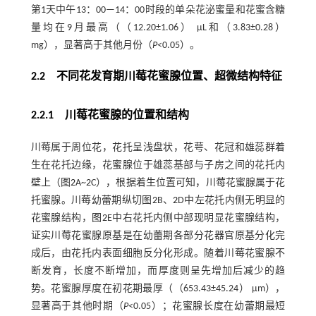
第1天中午13：00—14：00时段的单朵花泌蜜量和花蜜含糖
量均在9月最高（（12.20±1.06） μL和（3.83±0.28）
mg），显著高于其他月份（
P
<0.05）。
2.2
不同花发育期川莓花蜜腺位置、超微结构特征
2.2.1 川莓花蜜腺的位置和结构
川莓属于周位花，花托呈浅盘状，花萼、花冠和雄蕊群着
生在花托边缘，花蜜腺位于雄蕊基部与子房之间的花托内
壁上（图
2
A~
2
C），根据着生位置可知，川莓花蜜腺属于花
托蜜腺。川莓幼蕾期纵切图
2
B、
2
D中左花托内侧无明显的
花蜜腺结构，
图2
E中右花托内侧中部现明显花蜜腺结构，
证实川莓花蜜腺原基是在幼蕾期各部分花器官原基分化完
成后，由花托内表面细胞反分化形成。随着川莓花蜜腺不
断发育，长度不断增加，而厚度则呈先增加后减少的趋
势。花蜜腺厚度在初花期最厚（（653.43±45.24） μm），
显著高于其他时期（
P
<0.05）；花蜜腺长度在幼蕾期最短