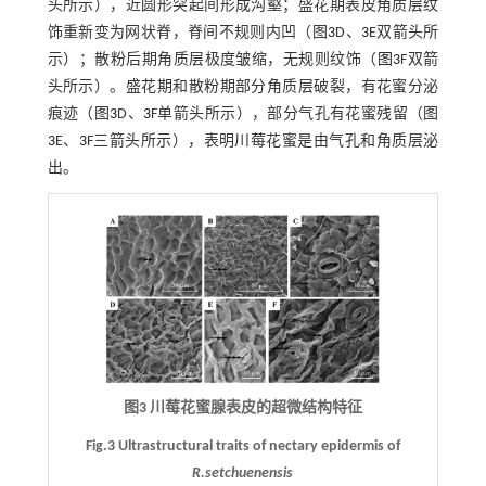
头所示），近圆形突起间形成沟壑；盛花期表皮角质层纹
饰重新变为网状脊，脊间不规则内凹（图
3
D、
3
E双箭头所
示）；散粉后期角质层极度皱缩，无规则纹饰（
图3
F双箭
头所示）。盛花期和散粉期部分角质层破裂，有花蜜分泌
痕迹（图
3
D、
3
F单箭头所示），部分气孔有花蜜残留（图
3
E、
3
F三箭头所示），表明川莓花蜜是由气孔和角质层泌
出。
图3 川莓花蜜腺表皮的超微结构特征
Fig.3 Ultrastructural traits of nectary epidermis of
R.setchuenensis