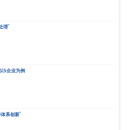
*
处理
以S企业为例
*
养体系创新