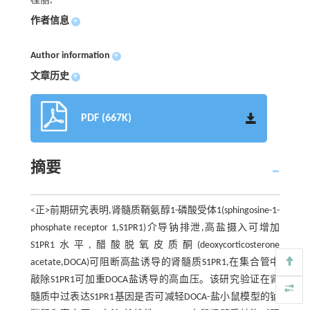
桂丽,
作者信息
+
Author information
+
文章历史
+
PDF (667K)
摘要
<正>前期研究表明,肾髓质鞘氨醇1-磷酸受体1(sphingosine-1-
phosphate receptor 1,S1PR1)介导钠排泄,高盐摄入可增加
S1PR1水平,醋酸脱氧皮质酮(deoxycorticosterone
acetate,DOCA)可阻断高盐诱导的肾髓质S1PR1,在集合管中
敲除S1PR1可加重DOCA盐诱导的高血压。该研究验证在肾
髓质中过表达S1PR1基因是否可减轻DOCA-盐小鼠模型的钠