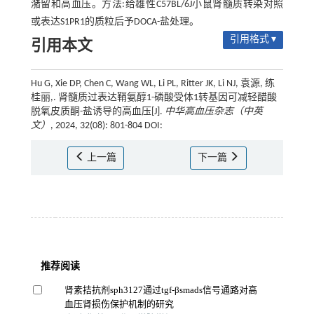
潴留和高血压。方法:给雄性C57BL/6J小鼠肾髓质转染对照
或表达S1PR1的质粒后予DOCA-盐处理。
引用格式 ▾
引用本文
Hu G, Xie DP, Chen C, Wang WL, Li PL, Ritter JK, Li NJ, 袁源, 练
桂丽,. 肾髓质过表达鞘氨醇1-磷酸受体1转基因可减轻醋酸
脱氧皮质酮-盐诱导的高血压[J].
中华高血压杂志（中英
文）
, 2024, 32(08): 801-804 DOI:
上一篇
下一篇