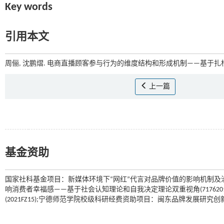
Key words
引用本文
周俪, 沈鹏熠. 电商直播顾客参与行为的维度结构和形成机制——基于扎根理
上一篇
基金资助
国家社科基金项目：新媒体环境下“网红”代言对品牌价值的影响机制及治理对
响消费者幸福感——基于社会认知理论和自我决定理论双重视角(71762
(2021FZ15);宁德师范学院校级科研经费资助项目：闽东品牌发展研究创新团队