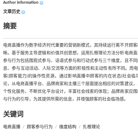
Author information
+
文章历史
+
摘要
电商直播作为数字经济时代重要的营销新模式，其持续运行离不开顾客
晰。基于服务主导逻辑和价值共创思想，运用扎根理论方法分析电商直
参与行为包括围观式参与、话语式参与和行动式参与三个维度，且不同
息、参与互动活动、人际交流等方面的积极性和主动性有所不同。而电
客(顾客能力)的操作性资源，通过影响直播中顾客的内在状态(社会临
论，从电商直播平台、品牌商家和主播三个层面提出相应的对策建议，
个性化服务，不断优化平台设计，丰富社会线索的体现；品牌商家应围
与行为的引导，为其提供所需的信息，并增强顾客的社会临场感。
关键词
电商直播
/
顾客参与行为
/
维度结构
/
扎根理论