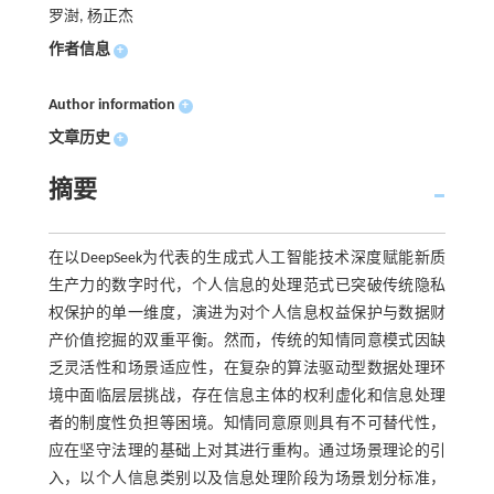
罗澍, 杨正杰
作者信息
+
Author information
+
文章历史
+
摘要
在以DeepSeek为代表的生成式人工智能技术深度赋能新质
生产力的数字时代，个人信息的处理范式已突破传统隐私
权保护的单一维度，演进为对个人信息权益保护与数据财
产价值挖掘的双重平衡。然而，传统的知情同意模式因缺
乏灵活性和场景适应性，在复杂的算法驱动型数据处理环
境中面临层层挑战，存在信息主体的权利虚化和信息处理
者的制度性负担等困境。知情同意原则具有不可替代性，
应在坚守法理的基础上对其进行重构。通过场景理论的引
入，以个人信息类别以及信息处理阶段为场景划分标准，